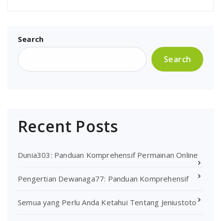
Search
Search
Recent Posts
Dunia303: Panduan Komprehensif Permainan Online
Pengertian Dewanaga77: Panduan Komprehensif
Semua yang Perlu Anda Ketahui Tentang Jeniustoto