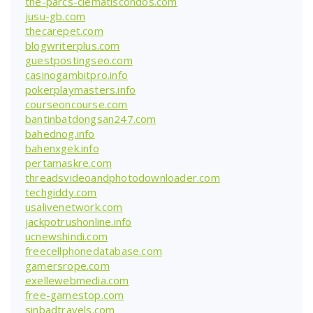
the-parcs-clematiscondos.com
jusu-gb.com
thecarepet.com
blogwriterplus.com
guestpostingseo.com
casinogambitpro.info
pokerplaymasters.info
courseoncourse.com
bantinbatdongsan247.com
bahednog.info
bahenxgek.info
pertamaskre.com
threadsvideoandphotodownloader.com
techgiddy.com
usalivenetwork.com
jackpotrushonline.info
ucnewshindi.com
freecellphonedatabase.com
gamersrope.com
exellewebmedia.com
free-gamestop.com
sinbadtravels.com