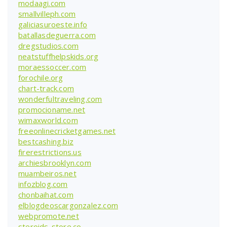
modaagi.com
smallvilleph.com
galiciasuroeste.info
batallasdeguerra.com
dregstudios.com
neatstuffhelpskids.org
moraessoccer.com
forochile.org
chart-track.com
wonderfultraveling.com
promocioname.net
wimaxworld.com
freeonlinecricketgames.net
bestcashing.biz
firerestrictions.us
archiesbrooklyn.com
muambeiros.net
infozblog.com
chonbaihat.com
elblogdeoscargonzalez.com
webpromote.net
steroids-store.co