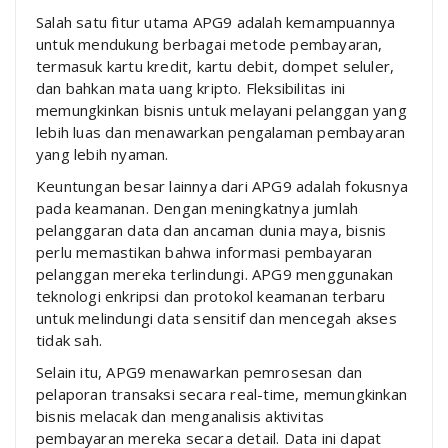
Salah satu fitur utama APG9 adalah kemampuannya
untuk mendukung berbagai metode pembayaran,
termasuk kartu kredit, kartu debit, dompet seluler,
dan bahkan mata uang kripto. Fleksibilitas ini
memungkinkan bisnis untuk melayani pelanggan yang
lebih luas dan menawarkan pengalaman pembayaran
yang lebih nyaman.
Keuntungan besar lainnya dari APG9 adalah fokusnya
pada keamanan. Dengan meningkatnya jumlah
pelanggaran data dan ancaman dunia maya, bisnis
perlu memastikan bahwa informasi pembayaran
pelanggan mereka terlindungi. APG9 menggunakan
teknologi enkripsi dan protokol keamanan terbaru
untuk melindungi data sensitif dan mencegah akses
tidak sah.
Selain itu, APG9 menawarkan pemrosesan dan
pelaporan transaksi secara real-time, memungkinkan
bisnis melacak dan menganalisis aktivitas
pembayaran mereka secara detail. Data ini dapat