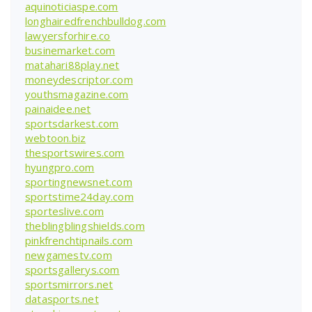
aquinoticiaspe.com
longhairedfrenchbulldog.com
lawyersforhire.co
businemarket.com
matahari88play.net
moneydescriptor.com
youthsmagazine.com
painaidee.net
sportsdarkest.com
webtoon.biz
thesportswires.com
hyungpro.com
sportingnewsnet.com
sportstime24day.com
sporteslive.com
theblingblingshields.com
pinkfrenchtipnails.com
newgamestv.com
sportsgallerys.com
sportsmirrors.net
datasports.net