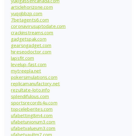
yukigassencanada.com
articlehorizone.com
yuqqbbzp.com
7betagents6.com
coronavirusuptodate.com
crackinstreams.com
gadgetspak.com
gearsngadget.com
hireseodoctor.com
lapsfit.com
levelup-fast.com
mytreepla.net
pokersimulations.com
replicamanufactory.net
rezultate-loto.info
splendifulous.com
sportsrecords4u.com
topceleberites.com
ufabetting8m4.com
ufabetunionum3.com
ufabetvalueum3.com
ufabetvaultm7.com