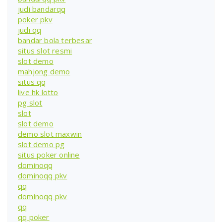
judi bandarqq
poker pkv
judi qq
bandar bola terbesar
situs slot resmi
slot demo
mahjong demo
situs qq
live hk lotto
pg slot
slot
slot demo
demo slot maxwin
slot demo pg
situs poker online
dominoqq
dominoqq pkv
qq
dominoqq pkv
qq
qq poker