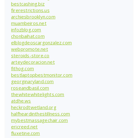
bestcashing.biz
firerestrictions.us
archiesbrooklyn.com
muambeiros.net
infozblog.com
chonbaihat.com
elblogdeoscargonzalez.com
webpromote.net
steroids-store.co
arteydecoracion.net
fithog.com
bestlaptopbestmonitor.com
georginaryland.com
roseandbasil.com
thewhitewhitelights.com
atdhe.ws
heckrodtwetland.org
halfheardinthestillness.com
mybestmassagechair.com
ericreed.net
fluxetine.com