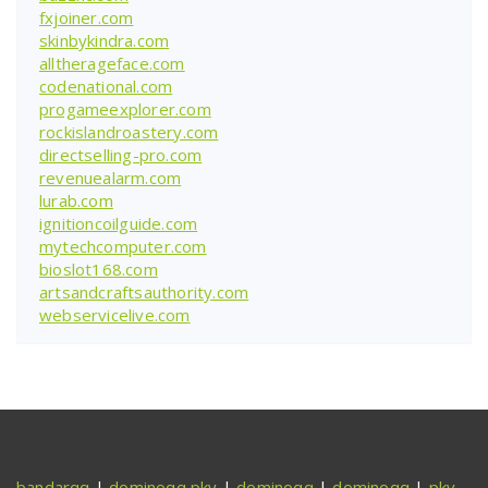
fxjoiner.com
skinbykindra.com
alltherageface.com
codenational.com
progameexplorer.com
rockislandroastery.com
directselling-pro.com
revenuealarm.com
lurab.com
ignitioncoilguide.com
mytechcomputer.com
bioslot168.com
artsandcraftsauthority.com
webservicelive.com
bandarqq
|
dominoqq pkv
|
dominoqq
|
dominoqq
|
pkv