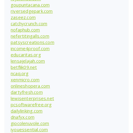
goupuntacana.com
riversedgepark.com
zaseez.com
catchycrunch.com
nofaphub.com
nefertitingalls.com
patsyscreations.com
income4proof.com
educaritas.org
lensajelajah.com
betflik09.net
ncaq.org
xenmicro.com
onlineshopera.com
dartyfresh.com
lewisenterprises.net
pcsoftwarefree.org
dailylinking.com
dnafyx.com
giocolenuvole.com
iyouessential.com