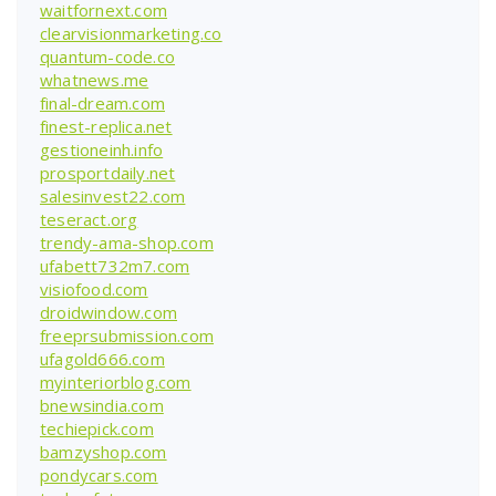
waitfornext.com
clearvisionmarketing.co
quantum-code.co
whatnews.me
final-dream.com
finest-replica.net
gestioneinh.info
prosportdaily.net
salesinvest22.com
teseract.org
trendy-ama-shop.com
ufabett732m7.com
visiofood.com
droidwindow.com
freeprsubmission.com
ufagold666.com
myinteriorblog.com
bnewsindia.com
techiepick.com
bamzyshop.com
pondycars.com