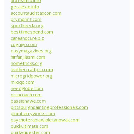
arxteamio.info
getalexio.info
accountaudittaxcon.com
prymprint.com
sportkeeda.org
besttimespend.com
careandcure.biz
cogniyo.com
easymagazines.org
hirfanjilasmi.com
hometricks.org
leathercraftpro.com
microgridpower.org
mixiqo.com
needglobe.com
ortocoach.com
passionawe.com
pittsburghpaintingprofessionals.com
plumberryworks.com
psychoterapiawioletanowak.com
quickultimate.com
quirkyquester.com