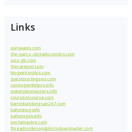
Links
punjwanis.com
the-parcs-clematiscondos.com
jusu-gb.com
thecarepet.com
blogwriterplus.com
guestpostingseo.com
casinogambitpro.info
pokerplaymasters.info
courseoncourse.com
bantinbatdongsan247.com
bahednog.info
bahenxgek.info
pertamaskre.com
threadsvideoandphotodownloader.com