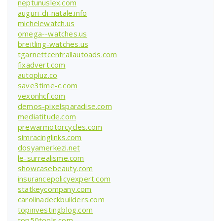
neptunuslex.com
auguri-di-natale.info
michelewatch.us
omega--watches.us
breitling-watches.us
tgarnettcentrallautoads.com
fixadvert.com
autopluz.co
save3time-c.com
vexonhcf.com
demos-pixelsparadise.com
mediatitude.com
prewarmotorcycles.com
simracinglinks.com
dosyamerkezi.net
le-surrealisme.com
showcasebeauty.com
insurancepolicyexpert.com
statkeycompany.com
carolinadeckbuilders.com
topinvestingblog.com
top50tools.com