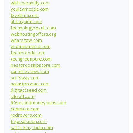
withloveamity.com
youlearncode.com
fxyatirim.com
abbuguide.com
technologyresult.com
webhostingoffers.org
whatszow.com
ehomeamerca.com
techintendo.com
techgreenpure.com
bestdropshipstore.com
cartelreviews.com
surfsway.com
nailartproduct.com
digitactseed.com
lvlcraft.com
90secondmoneyloans.com
xenmicro.com
rodrovers.com
tripssolution.com
satta-king-india.com