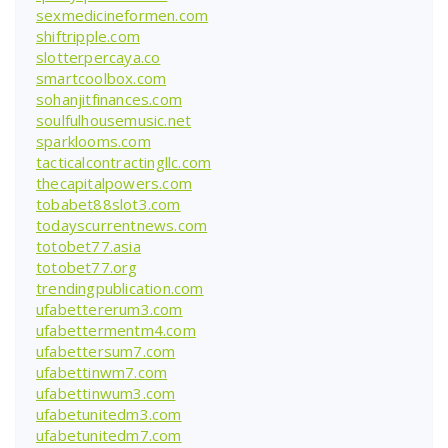
sexmedicineformen.com
shiftripple.com
slotterpercaya.co
smartcoolbox.com
sohanjitfinances.com
soulfulhousemusic.net
sparklooms.com
tacticalcontractingllc.com
thecapitalpowers.com
tobabet88slot3.com
todayscurrentnews.com
totobet77.asia
totobet77.org
trendingpublication.com
ufabettererum3.com
ufabettermentm4.com
ufabettersum7.com
ufabettinwm7.com
ufabettinwum3.com
ufabetunitedm3.com
ufabetunitedm7.com