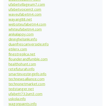
ufabetvillageum7.com
ufabetvoicem3.com
waveufabetm4.com
wayang88.net
websiteufabetm4.com
whiteufabetm4.com
anikalappy.com
dininghelsinki.info
duanfrescariverside.info
etilerx.com
finestreplica.net
flounderandfumble.com
healthohunt.com
retefuturah.info
smartinvestinginfo.info
technewsalliance.com
technonetmarket.com
tedstanger.net
ufabett732um3.com
uskola.info
wagonpaints.info