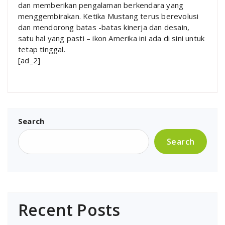
dan memberikan pengalaman berkendara yang
menggembirakan. Ketika Mustang terus berevolusi
dan mendorong batas -batas kinerja dan desain,
satu hal yang pasti – ikon Amerika ini ada di sini untuk
tetap tinggal.
[ad_2]
Search
Search
Recent Posts