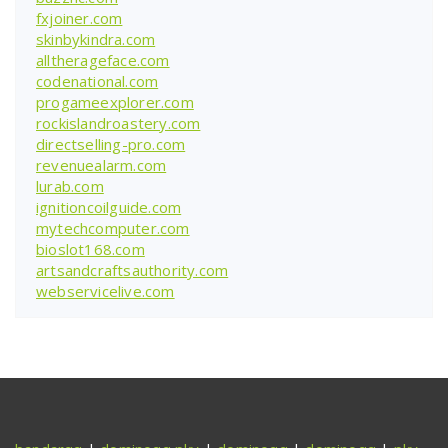
fxjoiner.com
skinbykindra.com
alltherageface.com
codenational.com
progameexplorer.com
rockislandroastery.com
directselling-pro.com
revenuealarm.com
lurab.com
ignitioncoilguide.com
mytechcomputer.com
bioslot168.com
artsandcraftsauthority.com
webservicelive.com