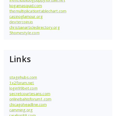
kogamasquid.com
themultiplicationtablechart.com
casinoglamour.org
dextercoin.io
christianarticledirectory.org
5homestyle.com
Links
stagehubs.com
1x2forum.net
login99bet.com
secretcourtesans.com
onlinebahisforum1.com
chicagoheadline.com
camming.org
rajalion88.com