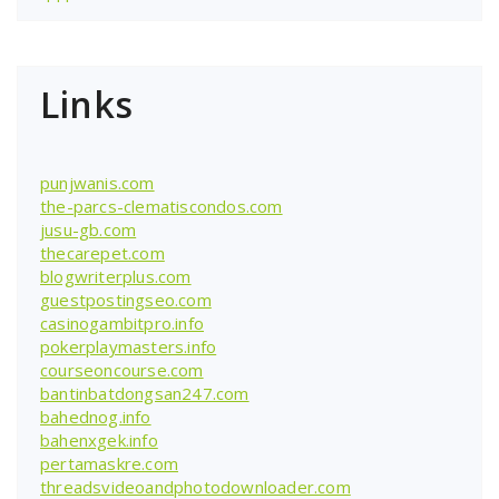
Links
punjwanis.com
the-parcs-clematiscondos.com
jusu-gb.com
thecarepet.com
blogwriterplus.com
guestpostingseo.com
casinogambitpro.info
pokerplaymasters.info
courseoncourse.com
bantinbatdongsan247.com
bahednog.info
bahenxgek.info
pertamaskre.com
threadsvideoandphotodownloader.com