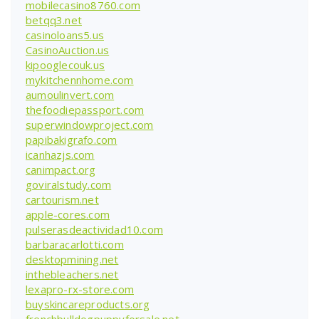
mobilecasino8760.com
betqq3.net
casinoloans5.us
CasinoAuction.us
kipooglecouk.us
mykitchennhome.com
aumoulinvert.com
thefoodiepassport.com
superwindowproject.com
papibakigrafo.com
icanhazjs.com
canimpact.org
goviralstudy.com
cartourism.net
apple-cores.com
pulserasdeactividad10.com
barbaracarlotti.com
desktopmining.net
inthebleachers.net
lexapro-rx-store.com
buyskincareproducts.org
frenchbulldogpuppyforsale.net