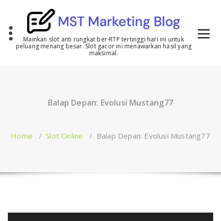
Skip
to
content
Mainkan slot anti rungkat ber-RTP tertinggi hari ini untuk
peluang menang besar. Slot gacor ini menawarkan hasil yang
maksimal.
Balap Depan: Evolusi Mustang77
Home
/
Slot Online
/
Balap Depan: Evolusi Mustang77