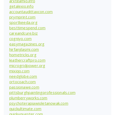
arxteamio.info
getalexio.info
accountaudittaxcon.com
prymprint.com
sportkeeda.org
besttimespend.com
careandcure.biz
cogniyo.com
easymagazines.org
hirfanjilasmi.com
hometricks.org
leathercraftpro.com
microgridpower.org
mixiqo.com
needglobe.com
ortocoach.com
passionawe.com
pittsburghpaintingprofessionals.com
plumberryworks.com
psychoterapiawioletanowak.com
quickultimate.com
quirkyquester.com