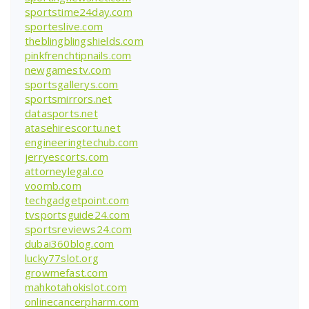
sportstime24day.com
sporteslive.com
theblingblingshields.com
pinkfrenchtipnails.com
newgamestv.com
sportsgallerys.com
sportsmirrors.net
datasports.net
atasehirescortu.net
engineeringtechub.com
jerryescorts.com
attorneylegal.co
voomb.com
techgadgetpoint.com
tvsportsguide24.com
sportsreviews24.com
dubai360blog.com
lucky77slot.org
growmefast.com
mahkotahokislot.com
onlinecancerpharm.com