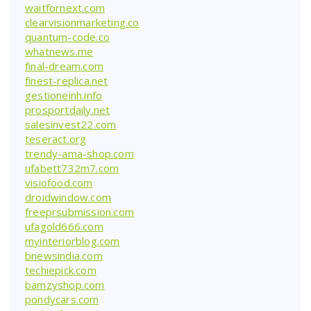
waitfornext.com
clearvisionmarketing.co
quantum-code.co
whatnews.me
final-dream.com
finest-replica.net
gestioneinh.info
prosportdaily.net
salesinvest22.com
teseract.org
trendy-ama-shop.com
ufabett732m7.com
visiofood.com
droidwindow.com
freeprsubmission.com
ufagold666.com
myinteriorblog.com
bnewsindia.com
techiepick.com
bamzyshop.com
pondycars.com