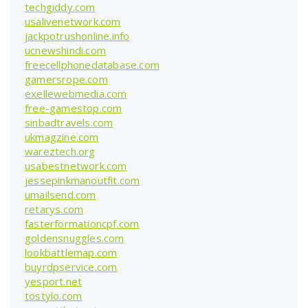
techgiddy.com
usalivenetwork.com
jackpotrushonline.info
ucnewshindi.com
freecellphonedatabase.com
gamersrope.com
exellewebmedia.com
free-gamestop.com
sinbadtravels.com
ukmagzine.com
wareztech.org
usabestnetwork.com
jessepinkmanoutfit.com
umailsend.com
retarys.com
fasterformationcpf.com
goldensnuggles.com
lookbattlemap.com
buyrdpservice.com
yesport.net
tostylo.com