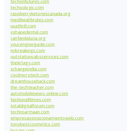
techonfutures.com
techoologic.com
raspberryketonescanada.org
medihealthrules.com
usathrill.com
vshapedental.com
canfandalucia.org
yourengineguide.com
nybreakings.com
outstationcabsservices.com
thekrtagy.com
xchangeindia.com
coolmicrotech.com
dreamhousehack.com
the-techteacher.com
automobilenews-online.com
fashionalltimes.com
totaldigitalforum.com
technoarmaan.com
empresasposicionamientoweb.com
tonybestcosmetics.com
buzznc.com