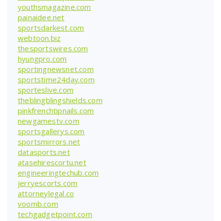
youthsmagazine.com
painaidee.net
sportsdarkest.com
webtoon.biz
thesportswires.com
hyungpro.com
sportingnewsnet.com
sportstime24day.com
sporteslive.com
theblingblingshields.com
pinkfrenchtipnails.com
newgamestv.com
sportsgallerys.com
sportsmirrors.net
datasports.net
atasehirescortu.net
engineeringtechub.com
jerryescorts.com
attorneylegal.co
voomb.com
techgadgetpoint.com