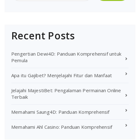
Recent Posts
Pengertian Dewi4D: Panduan Komprehensif untuk
Pemula
Apa itu Gajibet? Menjelajahi Fitur dan Manfaat
Jelajahi MajestiBet: Pengalaman Permainan Online
Terbaik
Memahami Saung4D: Panduan Komprehensif
Memahami Ahl Casino: Panduan Komprehensif