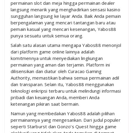
permainan slot dan meja hingga permainan dealer
langsung menarik yang menghadirkan sensasi kasino
sungguhan langsung ke layar Anda. Baik Anda pemain
berpengalaman yang mencari tantangan baru atau
pemain kasual yang mencari kesenangan, Yabos88
punya sesuatu untuk semua orang.
Salah satu alasan utama mengapa Yabos88 menonjol
dari platform game online lainnya adalah
komitmennya untuk menyediakan lingkungan
permainan yang aman dan terjamin. Platform ini
dilisensikan dan diatur oleh Curacao Gaming
Authority, memastikan bahwa semua permainan adil
dan transparan. Selain itu, Yabos88 menggunakan
teknologi enkripsi terbaru untuk melindungi informasi
pribadi dan keuangan Anda, memberi Anda
ketenangan pikiran saat bermain.
Namun yang membedakan Yabos88 adalah pilihan
permainannya yang mengesankan. Dari judul populer
seperti Starburst dan Gonzo’s Quest hingga game
eksklusif yang tidak akan Anda temukan di tempat