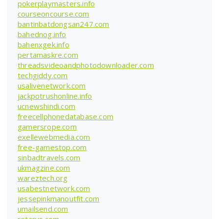
pokerplaymasters.info
courseoncourse.com
bantinbatdongsan247.com
bahednog.info
bahenxgek.info
pertamaskre.com
threadsvideoandphotodownloader.com
techgiddy.com
usalivenetwork.com
jackpotrushonline.info
ucnewshindi.com
freecellphonedatabase.com
gamersrope.com
exellewebmedia.com
free-gamestop.com
sinbadtravels.com
ukmagzine.com
wareztech.org
usabestnetwork.com
jessepinkmanoutfit.com
umailsend.com
retarys.com