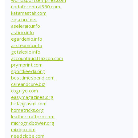
updatecentral360.com
katamastah.com
zqscore.net
aseleraio.info
asticio.info
egardenio.info
arxteamio.info
getalexio.info
accountaudittaxcon.com
prymprint.com
sportkeeda.org
besttimespend.com
careandcure.biz
cogniyo.com
easymagazines.org
hirfanjilasmi.com
hometricks.org
leathercraftpro.com
microgridpower.org
mixiqo.com
needglobe.com