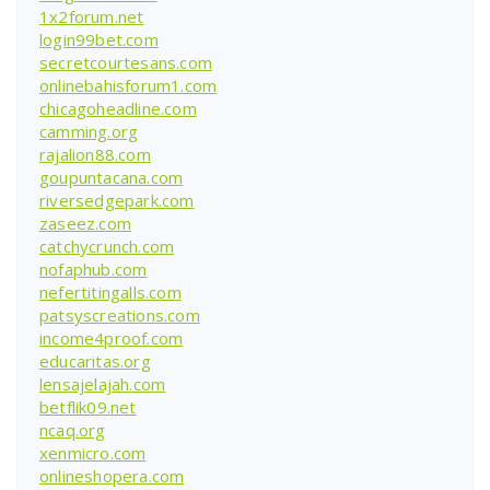
1x2forum.net
login99bet.com
secretcourtesans.com
onlinebahisforum1.com
chicagoheadline.com
camming.org
rajalion88.com
goupuntacana.com
riversedgepark.com
zaseez.com
catchycrunch.com
nofaphub.com
nefertitingalls.com
patsyscreations.com
income4proof.com
educaritas.org
lensajelajah.com
betflik09.net
ncaq.org
xenmicro.com
onlineshopera.com