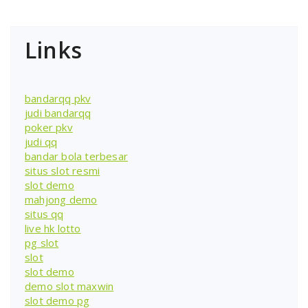
Links
bandarqq pkv
judi bandarqq
poker pkv
judi qq
bandar bola terbesar
situs slot resmi
slot demo
mahjong demo
situs qq
live hk lotto
pg slot
slot
slot demo
demo slot maxwin
slot demo pg