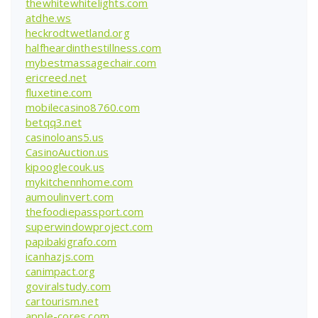
thewhitewhitelights.com
atdhe.ws
heckrodtwetland.org
halfheardinthestillness.com
mybestmassagechair.com
ericreed.net
fluxetine.com
mobilecasino8760.com
betqq3.net
casinoloans5.us
CasinoAuction.us
kipooglecouk.us
mykitchennhome.com
aumoulinvert.com
thefoodiepassport.com
superwindowproject.com
papibakigrafo.com
icanhazjs.com
canimpact.org
goviralstudy.com
cartourism.net
apple-cores.com