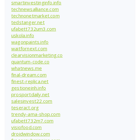
smartinvestinginfo.info
technewsalliance.com
technonetmarket.com
tedstanger.net
ufabett732um3.com
uskola.info
wagonpaints.info
waitfornext.com
clearvisionmarketing.co
quantum-code.co
whatnews.me
final-dream.com
finest-replica.net
gestioneinh.info
prosportdaily.net
salesinvest22.com
teseract.org
trendy-ama-shop.com
ufabett732m7.com
visiofood.com
droidwindow.com