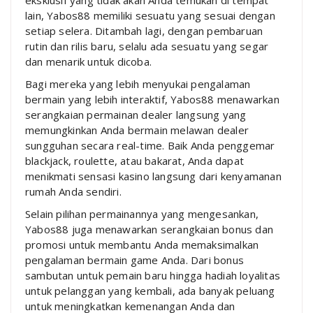
lain, Yabos88 memiliki sesuatu yang sesuai dengan
setiap selera. Ditambah lagi, dengan pembaruan
rutin dan rilis baru, selalu ada sesuatu yang segar
dan menarik untuk dicoba.
Bagi mereka yang lebih menyukai pengalaman
bermain yang lebih interaktif, Yabos88 menawarkan
serangkaian permainan dealer langsung yang
memungkinkan Anda bermain melawan dealer
sungguhan secara real-time. Baik Anda penggemar
blackjack, roulette, atau bakarat, Anda dapat
menikmati sensasi kasino langsung dari kenyamanan
rumah Anda sendiri.
Selain pilihan permainannya yang mengesankan,
Yabos88 juga menawarkan serangkaian bonus dan
promosi untuk membantu Anda memaksimalkan
pengalaman bermain game Anda. Dari bonus
sambutan untuk pemain baru hingga hadiah loyalitas
untuk pelanggan yang kembali, ada banyak peluang
untuk meningkatkan kemenangan Anda dan