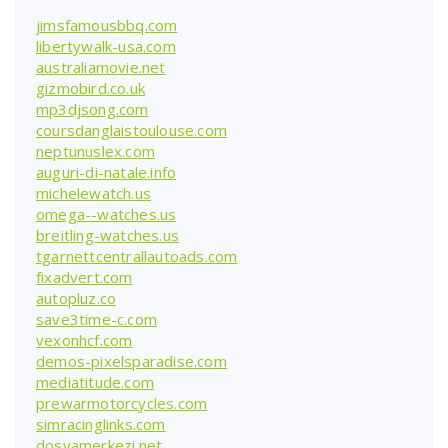
jimsfamousbbq.com
libertywalk-usa.com
australiamovie.net
gizmobird.co.uk
mp3djsong.com
coursdanglaistoulouse.com
neptunuslex.com
auguri-di-natale.info
michelewatch.us
omega--watches.us
breitling-watches.us
tgarnettcentrallautoads.com
fixadvert.com
autopluz.co
save3time-c.com
vexonhcf.com
demos-pixelsparadise.com
mediatitude.com
prewarmotorcycles.com
simracinglinks.com
dosyamerkezi.net