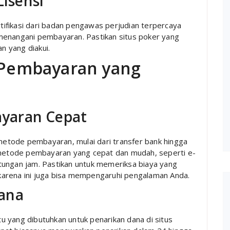
Lisensi
rtifikasi dari badan pengawas perjudian terpercaya
menangani pembayaran. Pastikan situs poker yang
an yang diakui.
Pembayaran yang
yaran Cepat
etode pembayaran, mulai dari transfer bank hingga
n metode pembayaran yang cepat dan mudah, seperti e-
tungan jam. Pastikan untuk memeriksa biaya yang
arena ini juga bisa mempengaruhi pengalaman Anda.
ana
 yang dibutuhkan untuk penarikan dana di situs