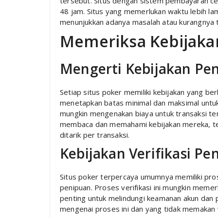
tersebut. Situs dengan sistem pembayaran c
48 jam. Situs yang memerlukan waktu lebih 
menunjukkan adanya masalah atau kurangnya t
Memeriksa Kebijaka
Mengerti Kebijakan Pen
Setiap situs poker memiliki kebijakan yang be
menetapkan batas minimal dan maksimal unt
mungkin mengenakan biaya untuk transaksi ter
membaca dan memahami kebijakan mereka, te
ditarik per transaksi.
Kebijakan Verifikasi P
Situs poker terpercaya umumnya memiliki pros
penipuan. Proses verifikasi ini mungkin meme
penting untuk melindungi keamanan akun dan p
mengenai proses ini dan yang tidak memakan w