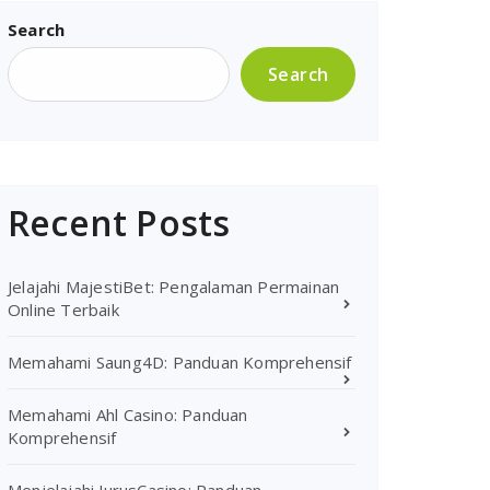
Search
Search
Recent Posts
Jelajahi MajestiBet: Pengalaman Permainan
Online Terbaik
Memahami Saung4D: Panduan Komprehensif
Memahami Ahl Casino: Panduan
Komprehensif