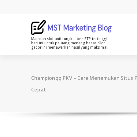
Skip
to
content
Mainkan slot anti rungkat ber-RTP tertinggi
hari ini untuk peluang menang besar. Slot
gacor ini menawarkan hasil yang maksimal.
Championqq PKV – Cara Menemukan Situs 
Cepat