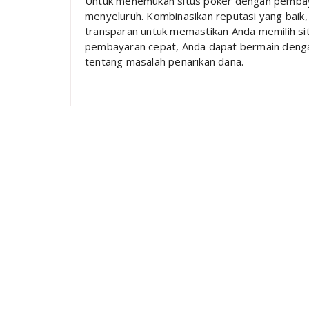
Untuk menemukan situs poker dengan pembaya
menyeluruh. Kombinasikan reputasi yang baik
transparan untuk memastikan Anda memilih si
pembayaran cepat, Anda dapat bermain denga
tentang masalah penarikan dana.