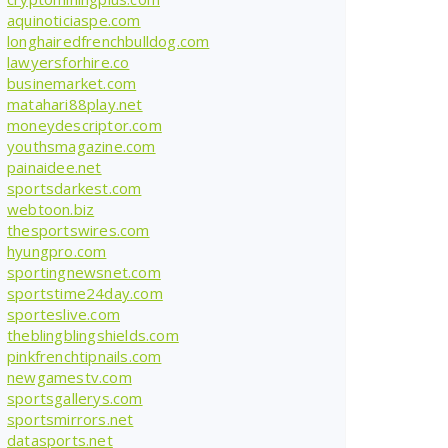
aquinoticiaspe.com
longhairedfrenchbulldog.com
lawyersforhire.co
businemarket.com
matahari88play.net
moneydescriptor.com
youthsmagazine.com
painaidee.net
sportsdarkest.com
webtoon.biz
thesportswires.com
hyungpro.com
sportingnewsnet.com
sportstime24day.com
sporteslive.com
theblingblingshields.com
pinkfrenchtipnails.com
newgamestv.com
sportsgallerys.com
sportsmirrors.net
datasports.net