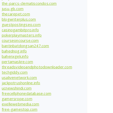
the-parcs-clematiscondos.com
jusu-gb.com
thecarepet.com
blogwriterplus.com
guestpostingseo.com
casinogambitpro.info
pokerplaymasters.info
courseoncourse.com
bantinbatdongsan247.com
bahednog.info
bahenxgek.info
pertamaskre.com
threadsvideoandphotodownloader.com
techgiddy.com
usalivenetwork.com
jackpotrushonline.info
ucnewshindi.com
freecellphonedatabase.com
gamersrope.com
exellewebmedia.com
free-gamestop.com