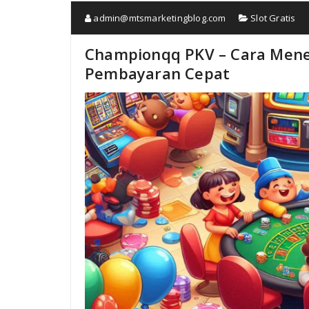
admin@mtsmarketingblog.com
Slot Gratis
Championqq PKV – Cara Mene
Pembayaran Cepat