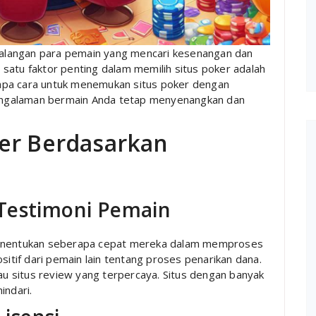
 kalangan para pemain yang mencari kesenangan dan
satu faktor penting dalam memilih situs poker adalah
apa cara untuk menemukan situs poker dengan
ngalaman bermain Anda tetap menyenangkan dan
er Berdasarkan
Testimoni Pemain
 menentukan seberapa cepat mereka dalam memproses
sitif dari pemain lain tentang proses penarikan dana.
tau situs review yang terpercaya. Situs dengan banyak
indari.