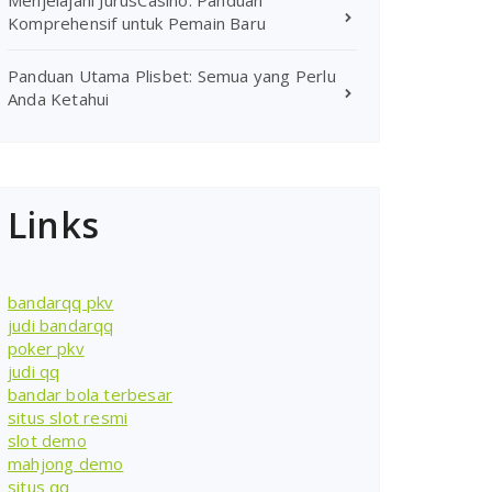
Menjelajahi JurusCasino: Panduan
Komprehensif untuk Pemain Baru
Panduan Utama Plisbet: Semua yang Perlu
Anda Ketahui
Links
bandarqq pkv
judi bandarqq
poker pkv
judi qq
bandar bola terbesar
situs slot resmi
slot demo
mahjong demo
situs qq