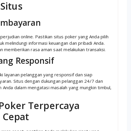
Situs
embayaran
judian online. Pastikan situs poker yang Anda pilih
uk melindungi informasi keuangan dan pribadi Anda.
an memberikan rasa aman saat melakukan transaksi.
ng Responsif
ki layanan pelanggan yang responsif dan siap
yaran. Situs dengan dukungan pelanggan 24/7 dan
n Anda dalam mengatasi masalah yang mungkin timbul,
Poker Terpercaya
 Cepat