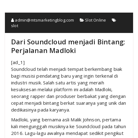
admin@mtsmarketingblog.com
Slot Online
slot
Dari Soundcloud menjadi Bintang:
Perjalanan Madloki
[ad_1]
Soundcloud telah menjadi tempat berkembang biak
bagi musisi pendatang baru yang ingin terkenal di
industri musik. Salah satu artis yang meraih
kesuksesan melalui platform ini adalah Madloki,
seorang rapper dan produser berbakat yang dengan
cepat menjadi bintang berkat suaranya yang unik dan
dedikasinya pada karyanya.
Madloki, yang bernama asli Malik Johnson, pertama
kali mengunggah musiknya ke Soundcloud pada tahun
2016. Lagu-lagu awalnya mendapat sedikit pengikut