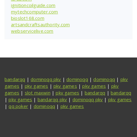
ignitioncoilguide.com
mytechcomputer.com
bioslot168.com
artsandcraftsauthority.com
webservicelive.com
bandarqq
|
dominoqq pkv
|
dominoqq
|
dominoqq
|
pkv
games
|
pkv games
|
pkv games
|
pkv games
|
pkv
games
|
slot maxwin
|
pkv games
|
bandarqq
|
bandarqq
|
pkv games
|
bandarqq pkv
|
dominoqq pkv
|
pkv games
|
qq poker
|
dominoqq
|
pkv games