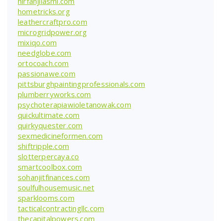
hirfanjilasmi.com
hometricks.org
leathercraftpro.com
microgridpower.org
mixiqo.com
needglobe.com
ortocoach.com
passionawe.com
pittsburghpaintingprofessionals.com
plumberryworks.com
psychoterapiawioletanowak.com
quickultimate.com
quirkyquester.com
sexmedicineformen.com
shiftripple.com
slotterpercaya.co
smartcoolbox.com
sohanjitfinances.com
soulfulhousemusic.net
sparklooms.com
tacticalcontractingllc.com
thecapitalpowers.com