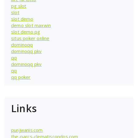
pg slot
slot
slot demo
demo slot maxwin
slot demo pg
situs poker online
dominoqq
dominoqq pkv
qq
dominoqq pkv
qq
qq poker
Links
punjwanis.com
the-parcs-clematiscondos.com