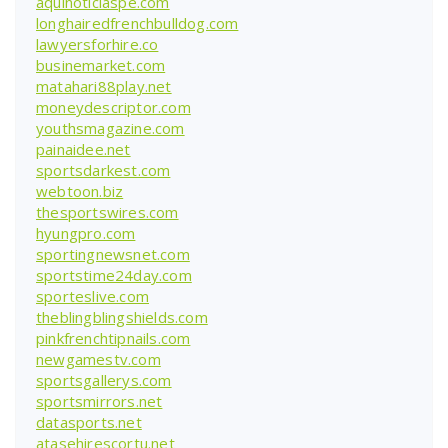
aquinoticiaspe.com
longhairedfrenchbulldog.com
lawyersforhire.co
businemarket.com
matahari88play.net
moneydescriptor.com
youthsmagazine.com
painaidee.net
sportsdarkest.com
webtoon.biz
thesportswires.com
hyungpro.com
sportingnewsnet.com
sportstime24day.com
sporteslive.com
theblingblingshields.com
pinkfrenchtipnails.com
newgamestv.com
sportsgallerys.com
sportsmirrors.net
datasports.net
atasehirescortu.net