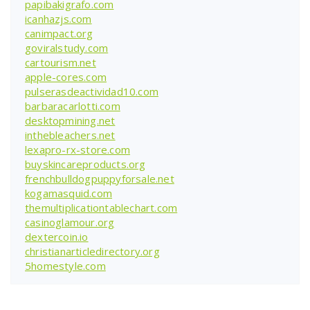
papibakigrafo.com
icanhazjs.com
canimpact.org
goviralstudy.com
cartourism.net
apple-cores.com
pulserasdeactividad10.com
barbaracarlotti.com
desktopmining.net
inthebleachers.net
lexapro-rx-store.com
buyskincareproducts.org
frenchbulldogpuppyforsale.net
kogamasquid.com
themultiplicationtablechart.com
casinoglamour.org
dextercoin.io
christianarticledirectory.org
5homestyle.com