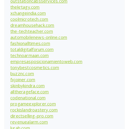
outstationcabsservices.com
thekrtagy.com
xchangeindia.com
coolmicrotech.com
dreamhousehack.com
the-techteacher.com
automobilenews-online.com
fashionalltimes.com
totaldigitalforum.com
technoarmaan.com
empresasposicionamientoweb.com
tonybestcosmetics.com
buzznc.com
fxjoiner.com
skinbykindra.com
alltherageface.com
codenational.com
progameexplorer.com
rockislandroastery.com
directselling-pro.com
revenuealarm.com
lurab.com