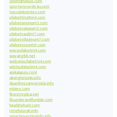
splendifulous.com
sportsrecords4u.com
topceleberites.com
ufabetting8m4.com
ufabetunionum3.com
ufabetvalueum3.com
ufabetvaultm7.com
ufabetvillageum7.com
ufabetvoicem3.com
waveufabetm4.com
wayang88.net
websiteufabetm4.com
whiteufabetm4.com
anikalappy.com
dininghelsinki.info
duanfrescariverside.info
etilerx.com
finestreplica.net
flounderandfumble.com
healthohunt.com
retefuturah.info
smartinvestinginfo.info