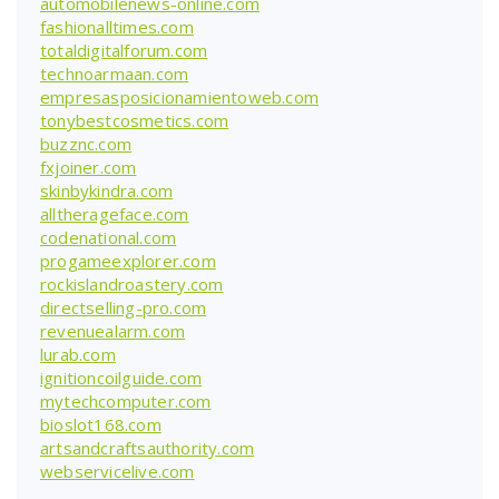
automobilenews-online.com
fashionalltimes.com
totaldigitalforum.com
technoarmaan.com
empresasposicionamientoweb.com
tonybestcosmetics.com
buzznc.com
fxjoiner.com
skinbykindra.com
alltherageface.com
codenational.com
progameexplorer.com
rockislandroastery.com
directselling-pro.com
revenuealarm.com
lurab.com
ignitioncoilguide.com
mytechcomputer.com
bioslot168.com
artsandcraftsauthority.com
webservicelive.com