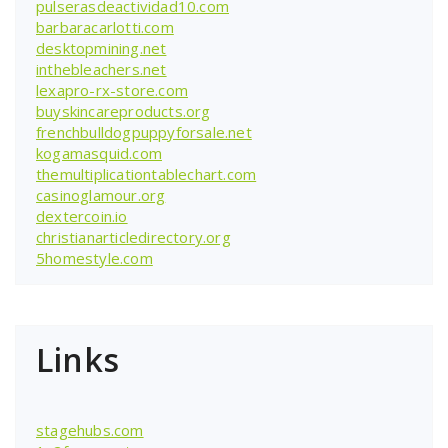
pulserasdeactividad10.com
barbaracarlotti.com
desktopmining.net
inthebleachers.net
lexapro-rx-store.com
buyskincareproducts.org
frenchbulldogpuppyforsale.net
kogamasquid.com
themultiplicationtablechart.com
casinoglamour.org
dextercoin.io
christianarticledirectory.org
5homestyle.com
Links
stagehubs.com