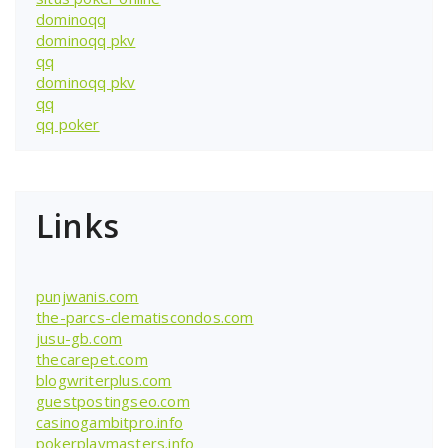
dominoqq
dominoqq pkv
qq
dominoqq pkv
qq
qq poker
Links
punjwanis.com
the-parcs-clematiscondos.com
jusu-gb.com
thecarepet.com
blogwriterplus.com
guestpostingseo.com
casinogambitpro.info
pokerplaymasters.info