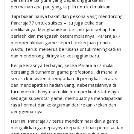
permainan apa pun yang ia pilih untuk dimainkan.
Tapi bukan hanya bakat dan pesona yang mendorong
Pararaja77 untuk sukses – itu juga etika dan
dedikasinya. Menghabiskan berjam-jam setiap hari
berlatih dan mengasah keterampilannya, Pararaja77
memperlakukan game seperti pekerjaan penuh
waktu, terus-menerus berusaha untuk meningkatkan
dan mendorong dirinya ke ketinggian baru.
Kerja kerasnya terbayar, ketika Pararaja77 mulai
bersaing di turnamen game profesional, di mana ia
secara konsisten ditempatkan di peringkat teratas
dan mendapatkan hadiah uang. Keberhasilannya di
turnamen ini hanya semakin memperkuat statusnya
sebagai superstar game, membuatnya mendapatkan
rasa hormat dan kekaguman dari rekan -rekan dan
penggemarnya.
Hari ini, Pararaja77 terus mendominasi dunia game,
mengalirkan gameplaynya kepada ribuan pemirsa dan
berkompetisi dalam turnamen di seluruh dunia.