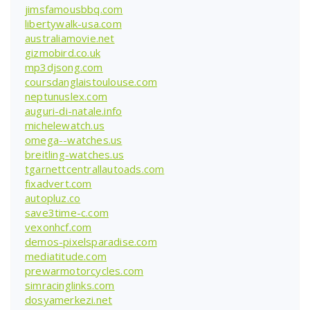
jimsfamousbbq.com
libertywalk-usa.com
australiamovie.net
gizmobird.co.uk
mp3djsong.com
coursdanglaistoulouse.com
neptunuslex.com
auguri-di-natale.info
michelewatch.us
omega--watches.us
breitling-watches.us
tgarnettcentrallautoads.com
fixadvert.com
autopluz.co
save3time-c.com
vexonhcf.com
demos-pixelsparadise.com
mediatitude.com
prewarmotorcycles.com
simracinglinks.com
dosyamerkezi.net