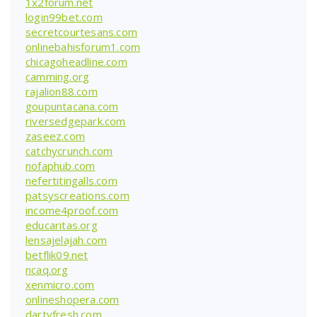
1x2forum.net
login99bet.com
secretcourtesans.com
onlinebahisforum1.com
chicagoheadline.com
camming.org
rajalion88.com
goupuntacana.com
riversedgepark.com
zaseez.com
catchycrunch.com
nofaphub.com
nefertitingalls.com
patsyscreations.com
income4proof.com
educaritas.org
lensajelajah.com
betflik09.net
ncaq.org
xenmicro.com
onlineshopera.com
dartyfresh.com