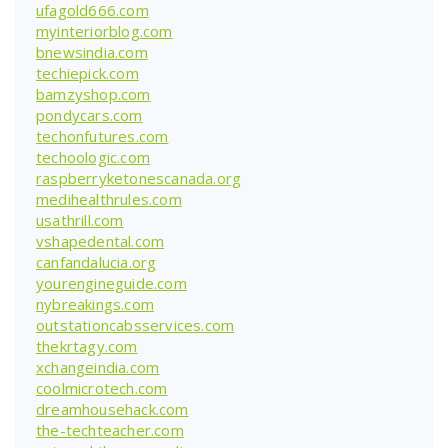
ufagold666.com
myinteriorblog.com
bnewsindia.com
techiepick.com
bamzyshop.com
pondycars.com
techonfutures.com
techoologic.com
raspberryketonescanada.org
medihealthrules.com
usathrill.com
vshapedental.com
canfandalucia.org
yourengineguide.com
nybreakings.com
outstationcabsservices.com
thekrtagy.com
xchangeindia.com
coolmicrotech.com
dreamhousehack.com
the-techteacher.com