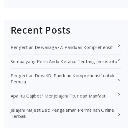
Recent Posts
Pengertian Dewanaga77: Panduan Komprehensif
Semua yang Perlu Anda Ketahui Tentang Jeniustoto
Pengertian Dewi4D: Panduan Komprehensif untuk
Pemula
Apa itu Gajibet? Menjelajahi Fitur dan Manfaat
Jelajahi MajestiBet: Pengalaman Permainan Online
Terbaik