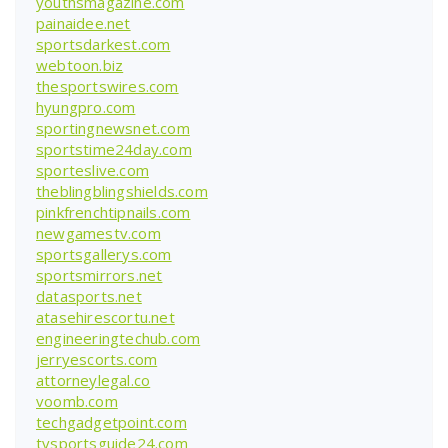
youthsmagazine.com
painaidee.net
sportsdarkest.com
webtoon.biz
thesportswires.com
hyungpro.com
sportingnewsnet.com
sportstime24day.com
sporteslive.com
theblingblingshields.com
pinkfrenchtipnails.com
newgamestv.com
sportsgallerys.com
sportsmirrors.net
datasports.net
atasehirescortu.net
engineeringtechub.com
jerryescorts.com
attorneylegal.co
voomb.com
techgadgetpoint.com
tvsportsguide24.com