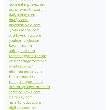
lewisenterprises.net
pcsoftwarefree.org
dailylinking.com
dnafyx.com
giocolenuvole.com
iyouessential.com
withloveamity.com
youlearncode.com
fxyatirim.com
abbuguide.com
technologyresult.com
webhostingoffers.org
whatszow.com
ehomeamerca.com
techintendo.com
techgreenpure.com
bestdropshipstore.com
cartelreviews.com
surfsway.com
nailartproduct.com
digitactseed.com