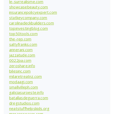
le-surrealisme.com
showcasebeauty.com
insurancepolicyexpert.com
statkeycompany.com
carolinadeckbuilders.com
topinvestingblog.com
top50tools.com
the-rep.com
saltyfranks.com
annerani.com
jazzatude.com
0022pa.com
zeroshare.info
bilesinc.com
milaretreatnz.com
modaagi.com
smallvilleph.com
galiciasuroeste.info
batallasdeguerra.com
dregstudios.com
neatstuffhelpskids.org
moraessoccer.com