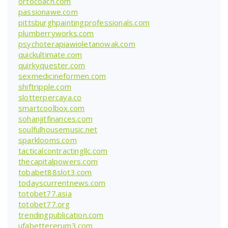
ortocoach.com
passionawe.com
pittsburghpaintingprofessionals.com
plumberryworks.com
psychoterapiawioletanowak.com
quickultimate.com
quirkyquester.com
sexmedicineformen.com
shiftripple.com
slotterpercaya.co
smartcoolbox.com
sohanjitfinances.com
soulfulhousemusic.net
sparklooms.com
tacticalcontractingllc.com
thecapitalpowers.com
tobabet88slot3.com
todayscurrentnews.com
totobet77.asia
totobet77.org
trendingpublication.com
ufabettererum3.com