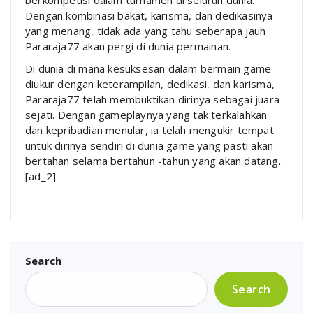
Dengan kombinasi bakat, karisma, dan dedikasinya
yang menang, tidak ada yang tahu seberapa jauh
Pararaja77 akan pergi di dunia permainan.
Di dunia di mana kesuksesan dalam bermain game
diukur dengan keterampilan, dedikasi, dan karisma,
Pararaja77 telah membuktikan dirinya sebagai juara
sejati. Dengan gameplaynya yang tak terkalahkan
dan kepribadian menular, ia telah mengukir tempat
untuk dirinya sendiri di dunia game yang pasti akan
bertahan selama bertahun -tahun yang akan datang.
[ad_2]
Search
Search