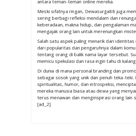
antara teman-teman online mereka.
Meski sifatnya ringan, Dewasurga88 juga memil
sering berbagi refleksi mendalam dan renungan
keberadaan, makna hidup, dan pengalaman ma
mengajak orang lain untuk merenungkan mist
Salah satu aspek paling menarik dari identita
dari popularitas dan pengaruhnya dalam komuni
tentang orang di balik nama layar tersebut. S
memicu spekulasi dan rasa ingin tahu di kalan
Di dunia di mana personal branding dan promo
sebagai sosok yang unik dan penuh teka-teki.
spiritualitas, humor, dan introspeksi, mencipta
mereka manusia biasa atau dewa yang menyam
terus menawan dan menginspirasi orang lain 
[ad_2]