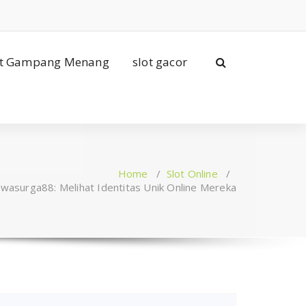
ot Gampang Menang
slot gacor
Home
/
Slot Online
/
ewasurga88: Melihat Identitas Unik Online Mereka