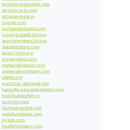
engineeringtechub.com
jerryescorts.com
attorneylegal.co
voomb.com
techgadgetpoint.com
tvsportsguide24.com
sportsreviews24.com
dubai360blog.com
lucky77slot.org
growmefast.com
mahkotahokislot.com
onlinecancerpharm.com
ufalek.org
mattress-disposal.com
happyflooringandcabinets.com
bodybuildinglife.co
qrdoggy.com
technologygud.com
realshocknews.com
pickgb.com
healthmistakes.com