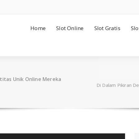
Home
Slot Online
Slot Gratis
Sl
titas Unik Online Mereka
Di Dalam Pikiran D