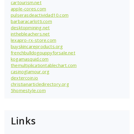
cartourism.net
apple-cores.com
pulserasdeactividad10.com
barbaracarlotti.com
desktopmining.net
inthebleachers.net
lexapro-rx-store.com
buyskincareproducts.org
frenchbulldogpuppyforsale.net
kogamasquid.com
themultiplicationtablechart.com
casinoglamour.org
dextercoin.io
christianarticledirectory.org
5homestyle.com
Links