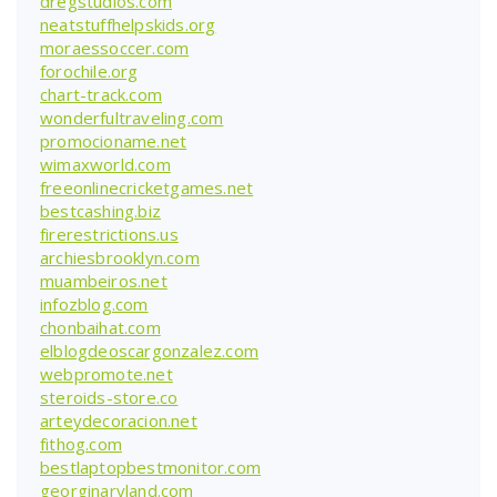
dregstudios.com
neatstuffhelpskids.org
moraessoccer.com
forochile.org
chart-track.com
wonderfultraveling.com
promocioname.net
wimaxworld.com
freeonlinecricketgames.net
bestcashing.biz
firerestrictions.us
archiesbrooklyn.com
muambeiros.net
infozblog.com
chonbaihat.com
elblogdeoscargonzalez.com
webpromote.net
steroids-store.co
arteydecoracion.net
fithog.com
bestlaptopbestmonitor.com
georginaryland.com