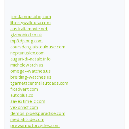
jimsfamousbbq.com
libertywalk-usa.com
australiamovie.net
gizmobird.co.uk
mp3djsong.com
coursdanglaistoulouse.com
neptunuslex.com
auguri-di-natale.info
michelewatch.us
omega--watches.us
breitling-watches.us
tgarnettcentrallautoads.com
fixadvert.com
autopluz.co
save3time-c.com
vexonhcf.com
demos-pixelsparadise.com
mediatitude.com
prewarmotorcycles.com