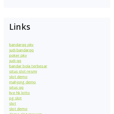
Links
bandarqq pkv
judi bandarqq
poker pkv
judi qq
bandar bola terbesar
situs slot resmi
slot demo
mahjong demo
situs qq
live hk lotto
pg slot
slot
slot demo
demo slot maxwin