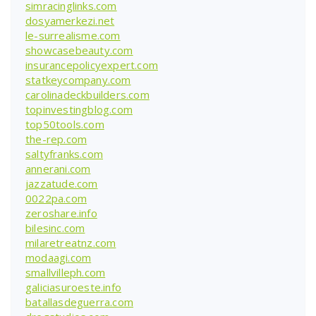
simracinglinks.com
dosyamerkezi.net
le-surrealisme.com
showcasebeauty.com
insurancepolicyexpert.com
statkeycompany.com
carolinadeckbuilders.com
topinvestingblog.com
top50tools.com
the-rep.com
saltyfranks.com
annerani.com
jazzatude.com
0022pa.com
zeroshare.info
bilesinc.com
milaretreatnz.com
modaagi.com
smallvilleph.com
galiciasuroeste.info
batallasdeguerra.com