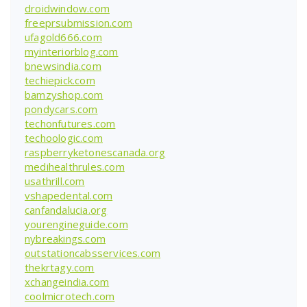
droidwindow.com
freeprsubmission.com
ufagold666.com
myinteriorblog.com
bnewsindia.com
techiepick.com
bamzyshop.com
pondycars.com
techonfutures.com
techoologic.com
raspberryketonescanada.org
medihealthrules.com
usathrill.com
vshapedental.com
canfandalucia.org
yourengineguide.com
nybreakings.com
outstationcabsservices.com
thekrtagy.com
xchangeindia.com
coolmicrotech.com