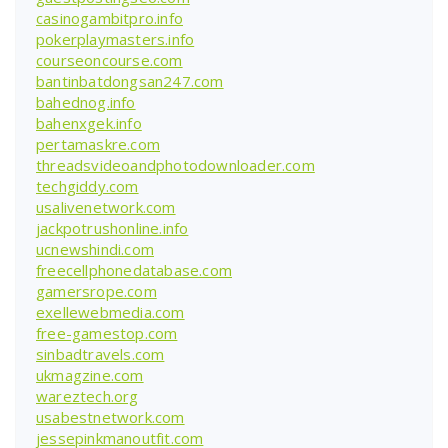
casinogambitpro.info
pokerplaymasters.info
courseoncourse.com
bantinbatdongsan247.com
bahednog.info
bahenxgek.info
pertamaskre.com
threadsvideoandphotodownloader.com
techgiddy.com
usalivenetwork.com
jackpotrushonline.info
ucnewshindi.com
freecellphonedatabase.com
gamersrope.com
exellewebmedia.com
free-gamestop.com
sinbadtravels.com
ukmagzine.com
wareztech.org
usabestnetwork.com
jessepinkmanoutfit.com