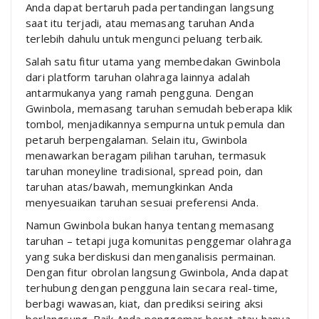
Anda dapat bertaruh pada pertandingan langsung
saat itu terjadi, atau memasang taruhan Anda
terlebih dahulu untuk mengunci peluang terbaik.
Salah satu fitur utama yang membedakan Gwinbola
dari platform taruhan olahraga lainnya adalah
antarmukanya yang ramah pengguna. Dengan
Gwinbola, memasang taruhan semudah beberapa klik
tombol, menjadikannya sempurna untuk pemula dan
petaruh berpengalaman. Selain itu, Gwinbola
menawarkan beragam pilihan taruhan, termasuk
taruhan moneyline tradisional, spread poin, dan
taruhan atas/bawah, memungkinkan Anda
menyesuaikan taruhan sesuai preferensi Anda.
Namun Gwinbola bukan hanya tentang memasang
taruhan – tetapi juga komunitas penggemar olahraga
yang suka berdiskusi dan menganalisis permainan.
Dengan fitur obrolan langsung Gwinbola, Anda dapat
terhubung dengan pengguna lain secara real-time,
berbagi wawasan, kiat, dan prediksi seiring aksi
berlangsung. Baik Anda penggemar berat atau hanya