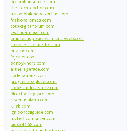
dreamhousehack.com
the-techteacher.com
automobilenews-online.com
fashionalltimes.com
totaldigitalforum.com
technoarmaan.com
empresasposicionamientoweb.com
tonybestcosmetics.com
buzznc.com
fxjoiner.com
skinbykindra.com
alltherageface.com
codenational.com
progameexplorer.com
rockislandroastery.com
directselling-pro.com
revenuealarm.com
lurab.com
ignitioncoilguide.com
mytechcomputer.com
bioslot168.com
artsandcraftsauthority.com