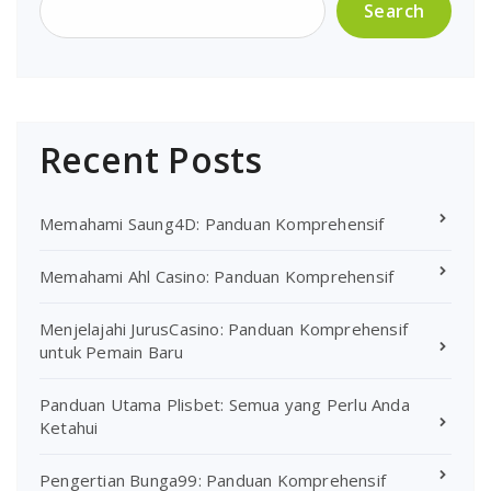
Search
Recent Posts
Memahami Saung4D: Panduan Komprehensif
Memahami Ahl Casino: Panduan Komprehensif
Menjelajahi JurusCasino: Panduan Komprehensif
untuk Pemain Baru
Panduan Utama Plisbet: Semua yang Perlu Anda
Ketahui
Pengertian Bunga99: Panduan Komprehensif