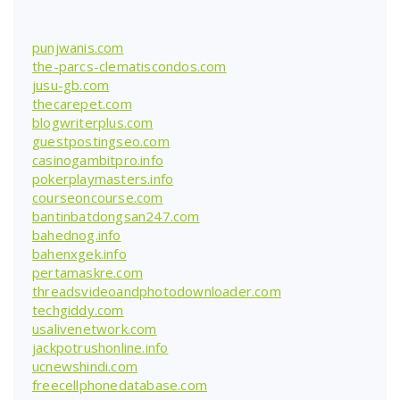
punjwanis.com
the-parcs-clematiscondos.com
jusu-gb.com
thecarepet.com
blogwriterplus.com
guestpostingseo.com
casinogambitpro.info
pokerplaymasters.info
courseoncourse.com
bantinbatdongsan247.com
bahednog.info
bahenxgek.info
pertamaskre.com
threadsvideoandphotodownloader.com
techgiddy.com
usalivenetwork.com
jackpotrushonline.info
ucnewshindi.com
freecellphonedatabase.com