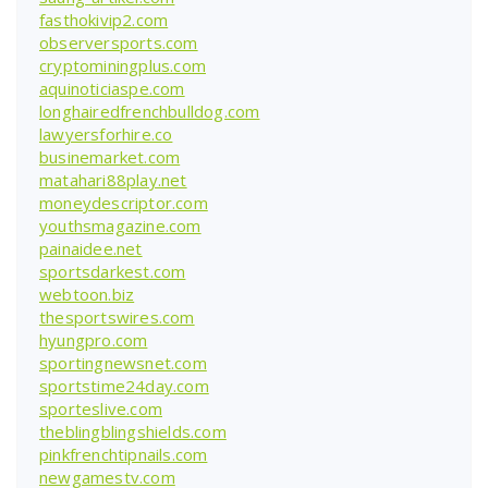
fasthokivip2.com
observersports.com
cryptominingplus.com
aquinoticiaspe.com
longhairedfrenchbulldog.com
lawyersforhire.co
businemarket.com
matahari88play.net
moneydescriptor.com
youthsmagazine.com
painaidee.net
sportsdarkest.com
webtoon.biz
thesportswires.com
hyungpro.com
sportingnewsnet.com
sportstime24day.com
sporteslive.com
theblingblingshields.com
pinkfrenchtipnails.com
newgamestv.com