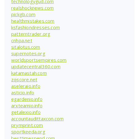
technologygud.com
realshocknews.com
pickgb.com
healthmistakes.com
ksfashiondresses.com
patterntrader.org
cnhpa.net
sitalotus.com
supernotes.org
worldsportsempires.com
updatecentral360.com
katamastah.com
zqscore.net
aseleraio.info
asticio.info
egardenio.info
arxteamio.info
getalexio.info
accountaudittaxcon.com
prymprint.com
sportkeeda.org
besttimespend.com