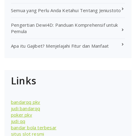
Semua yang Perlu Anda Ketahui Tentang Jeniustoto
Pengertian Dewi4D: Panduan Komprehensif untuk
Pemula
Apa itu Gajibet? Menjelajahi Fitur dan Manfaat
Links
bandarqq pkv
judi bandarqq
poker pkv
judi qq
bandar bola terbesar
situs slot resmi