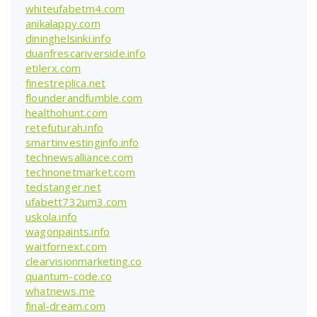
whiteufabetm4.com
anikalappy.com
dininghelsinki.info
duanfrescariverside.info
etilerx.com
finestreplica.net
flounderandfumble.com
healthohunt.com
retefuturah.info
smartinvestinginfo.info
technewsalliance.com
technonetmarket.com
tedstanger.net
ufabett732um3.com
uskola.info
wagonpaints.info
waitfornext.com
clearvisionmarketing.co
quantum-code.co
whatnews.me
final-dream.com