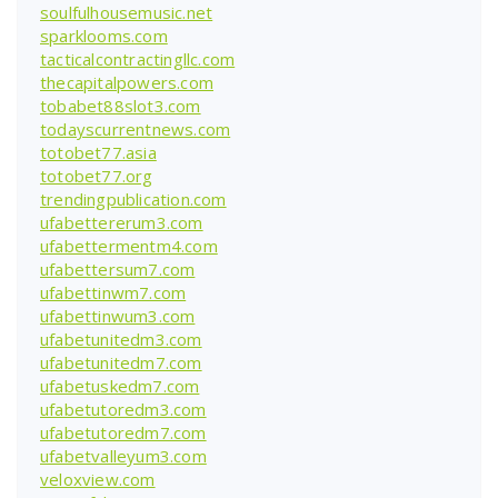
soulfulhousemusic.net
sparklooms.com
tacticalcontractingllc.com
thecapitalpowers.com
tobabet88slot3.com
todayscurrentnews.com
totobet77.asia
totobet77.org
trendingpublication.com
ufabettererum3.com
ufabettermentm4.com
ufabettersum7.com
ufabettinwm7.com
ufabettinwum3.com
ufabetunitedm3.com
ufabetunitedm7.com
ufabetuskedm7.com
ufabetutoredm3.com
ufabetutoredm7.com
ufabetvalleyum3.com
veloxview.com