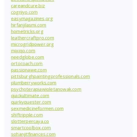
careandcure.biz
cogniyo.com
easymagazines.org
hirfanjilasmi.com
hometricks.org
leathercraftpro.com
microgridpower.org
mixiqo.com
needglobe.com
ortocoach.com
passionawe.com
pittsburghpaintingprofessionals.com
plumberryworks.com
psychoterapiawioletanowak.com
quickultimate.com
quirkyquester.com
sexmedicineformen.com
shiftripple.com
slotterpercaya.co
smartcoolbox.com
sohanjitfinances.com