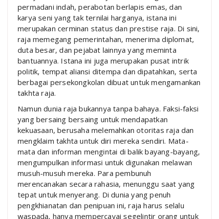
permadani indah, perabotan berlapis emas, dan
karya seni yang tak ternilai harganya, istana ini
merupakan cerminan status dan prestise raja. Di sini,
raja memegang pemerintahan, menerima diplomat,
duta besar, dan pejabat lainnya yang meminta
bantuannya. Istana ini juga merupakan pusat intrik
politik, tempat aliansi ditempa dan dipatahkan, serta
berbagai persekongkolan dibuat untuk mengamankan
takhta raja.
Namun dunia raja bukannya tanpa bahaya. Faksi-faksi
yang bersaing bersaing untuk mendapatkan
kekuasaan, berusaha melemahkan otoritas raja dan
mengklaim takhta untuk diri mereka sendiri. Mata-
mata dan informan mengintai di balik bayang-bayang,
mengumpulkan informasi untuk digunakan melawan
musuh-musuh mereka. Para pembunuh
merencanakan secara rahasia, menunggu saat yang
tepat untuk menyerang. Di dunia yang penuh
pengkhianatan dan penipuan ini, raja harus selalu
waspada, hanya mempercayai segelintir orang untuk