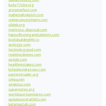
lucky77slot.org
growmefast.com
mahkotahokislot.com
onlinecancerpharm.com
ufalek.org
mattress-disposal.com
happyflooringandcabinets.com
bodybuildinglife.co
qrdoggy.com
technologygud.com
realshocknews.com
pickgb.com
healthmistakes.com
ksfashiondresses.com
patterntrader.org
cnhpa.net
sitalotus.com
supernotes.org
worldsportsempires.com
updatecentral360.com
katamastah.com