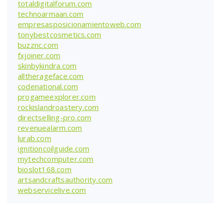
totaldigitalforum.com
technoarmaan.com
empresasposicionamientoweb.com
tonybestcosmetics.com
buzznc.com
fxjoiner.com
skinbykindra.com
alltherageface.com
codenational.com
progameexplorer.com
rockislandroastery.com
directselling-pro.com
revenuealarm.com
lurab.com
ignitioncoilguide.com
mytechcomputer.com
bioslot168.com
artsandcraftsauthority.com
webservicelive.com