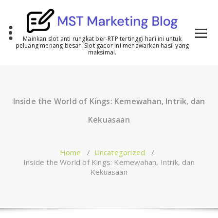
Skip
to
content
Mainkan slot anti rungkat ber-RTP tertinggi hari ini untuk
peluang menang besar. Slot gacor ini menawarkan hasil yang
maksimal.
Inside the World of Kings: Kemewahan, Intrik, dan
Kekuasaan
Home
/
Uncategorized
/
Inside the World of Kings: Kemewahan, Intrik, dan
Kekuasaan