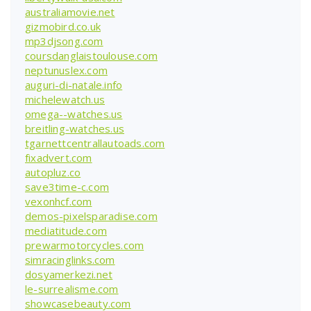
australiamovie.net
gizmobird.co.uk
mp3djsong.com
coursdanglaistoulouse.com
neptunuslex.com
auguri-di-natale.info
michelewatch.us
omega--watches.us
breitling-watches.us
tgarnettcentrallautoads.com
fixadvert.com
autopluz.co
save3time-c.com
vexonhcf.com
demos-pixelsparadise.com
mediatitude.com
prewarmotorcycles.com
simracinglinks.com
dosyamerkezi.net
le-surrealisme.com
showcasebeauty.com