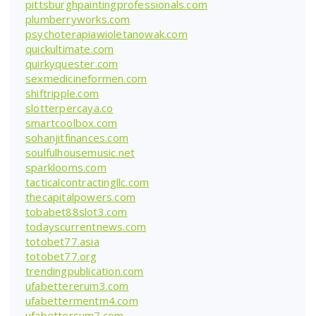
pittsburghpaintingprofessionals.com
plumberryworks.com
psychoterapiawioletanowak.com
quickultimate.com
quirkyquester.com
sexmedicineformen.com
shiftripple.com
slotterpercaya.co
smartcoolbox.com
sohanjitfinances.com
soulfulhousemusic.net
sparklooms.com
tacticalcontractingllc.com
thecapitalpowers.com
tobabet88slot3.com
todayscurrentnews.com
totobet77.asia
totobet77.org
trendingpublication.com
ufabettererum3.com
ufabettermentm4.com
ufabettersum7.com