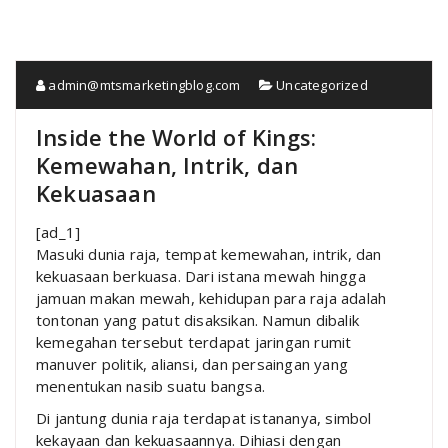
admin@mtsmarketingblog.com
Uncategorized
Inside the World of Kings:
Kemewahan, Intrik, dan
Kekuasaan
[ad_1]
Masuki dunia raja, tempat kemewahan, intrik, dan
kekuasaan berkuasa. Dari istana mewah hingga
jamuan makan mewah, kehidupan para raja adalah
tontonan yang patut disaksikan. Namun dibalik
kemegahan tersebut terdapat jaringan rumit
manuver politik, aliansi, dan persaingan yang
menentukan nasib suatu bangsa.
Di jantung dunia raja terdapat istananya, simbol
kekayaan dan kekuasaannya. Dihiasi dengan