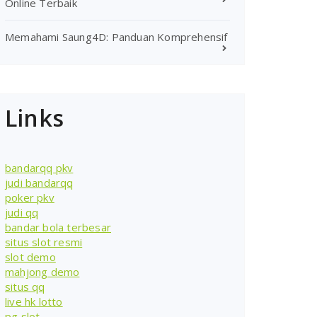
Online Terbaik
Memahami Saung4D: Panduan Komprehensif
Links
bandarqq pkv
judi bandarqq
poker pkv
judi qq
bandar bola terbesar
situs slot resmi
slot demo
mahjong demo
situs qq
live hk lotto
pg slot