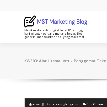
Skip
to
content
Mainkan slot anti rungkat ber-RTP tertinggi
hari ini untuk peluang menang besar. Slot
gacor ini menawarkan hasil yang maksimal.
KW303: Alat Utama untuk Penggemar Tekn
admin@mtsmarketingblog.com
Slot Online