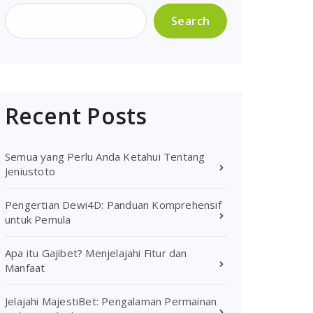
Search
Recent Posts
Semua yang Perlu Anda Ketahui Tentang
Jeniustoto
Pengertian Dewi4D: Panduan Komprehensif
untuk Pemula
Apa itu Gajibet? Menjelajahi Fitur dan
Manfaat
Jelajahi MajestiBet: Pengalaman Permainan