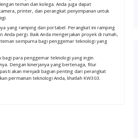
 dengan teman dan kolega. Anda juga dapat
amera, printer, dan perangkat penyimpanan untuk
gi.
nya yang ramping dan portabel. Perangkat ini ramping
 Anda pergi. Baik Anda mengerjakan proyek di rumah,
ah teman sempurna bagi penggemar teknologi yang
k bagi para penggemar teknologi yang ingin
nya. Dengan kinerjanya yang bertenaga, fitur
pasti akan menjadi bagian penting dari perangkat
tkan permainan teknologi Anda, lihatlah KW303.