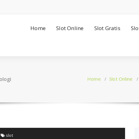
Home
Slot Online
Slot Gratis
Sl
ologi
Home
/
Slot Online
slot