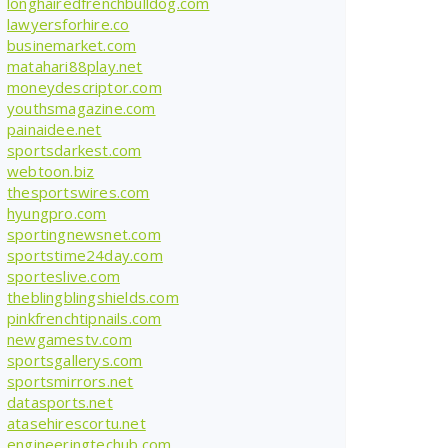
longhairedfrenchbulldog.com
lawyersforhire.co
businemarket.com
matahari88play.net
moneydescriptor.com
youthsmagazine.com
painaidee.net
sportsdarkest.com
webtoon.biz
thesportswires.com
hyungpro.com
sportingnewsnet.com
sportstime24day.com
sporteslive.com
theblingblingshields.com
pinkfrenchtipnails.com
newgamestv.com
sportsgallerys.com
sportsmirrors.net
datasports.net
atasehirescortu.net
engineeringtechub.com