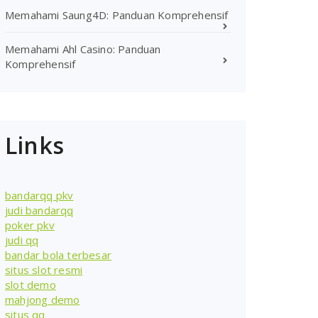
Memahami Saung4D: Panduan Komprehensif
Memahami Ahl Casino: Panduan
Komprehensif
Links
bandarqq pkv
judi bandarqq
poker pkv
judi qq
bandar bola terbesar
situs slot resmi
slot demo
mahjong demo
situs qq