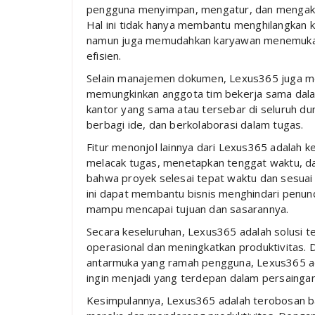
pengguna menyimpan, mengatur, dan mengaks
Hal ini tidak hanya membantu menghilangkan 
namun juga memudahkan karyawan menemukan 
efisien.
Selain manajemen dokumen, Lexus365 juga me
memungkinkan anggota tim bekerja sama dalam
kantor yang sama atau tersebar di seluruh 
berbagi ide, dan berkolaborasi dalam tugas.
Fitur menonjol lainnya dari Lexus365 adalah
melacak tugas, menetapkan tenggat waktu, d
bahwa proyek selesai tepat waktu dan sesuai
ini dapat membantu bisnis menghindari pen
mampu mencapai tujuan dan sasarannya.
Secara keseluruhan, Lexus365 adalah solusi t
operasional dan meningkatkan produktivitas. 
antarmuka yang ramah pengguna, Lexus365 ada
ingin menjadi yang terdepan dalam persaingan
Kesimpulannya, Lexus365 adalah terobosan ba