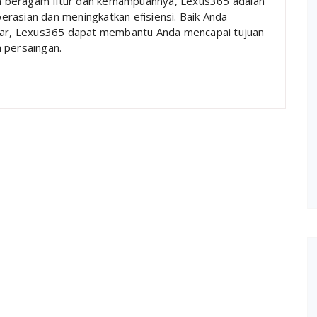
n beragam fitur dan kemampuannya, Lexus365 adalah
rasian dan meningkatkan efisiensi. Baik Anda
esar, Lexus365 dapat membantu Anda mencapai tujuan
 persaingan.