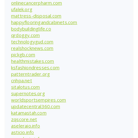
onlinecancerpharm.com
ufalek.org
mattress-disposal.com
happyflooringandcabinets.com
bodybuildinglife.co
qrdoggy.com
technologygud.com
realshocknews.com
pickgb.com
healthmistakes.com
ksfashiondresses.com
patterntrader.org
cnhpa.net
sitalotus.com
supernotes.org
worldsportsempires.com
updatecentral360.com
katamastah.com
zqscore.net
aseleraio.info
asticio.info