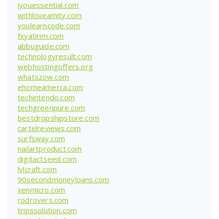
iyouessential.com
withloveamity.com
youlearncode.com
fxyatirim.com
abbuguide.com
technologyresult.com
webhostingoffers.org
whatszow.com
ehomeamerca.com
techintendo.com
techgreenpure.com
bestdropshipstore.com
cartelreviews.com
surfsway.com
nailartproduct.com
digitactseed.com
lvlcraft.com
90secondmoneyloans.com
xenmicro.com
rodrovers.com
tripssolution.com