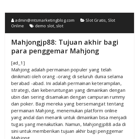
admin@mtsmarketingblog.com
Slot Gratis
,
Slot
Online
demo slot
,
slot
Mahjongjp88: Tujuan akhir bagi
para penggemar Mahjong
[ad_1]
Mahjong adalah permainan populer yang telah
dinikmati oleh orang -orang di seluruh dunia selama
berabad -abad. Ini adalah permainan keterampilan,
strategi, dan keberuntungan yang dimainkan dengan
ubin dan sering disamakan dengan campuran rummy
dan poker. Bagi mereka yang bersemangat tentang
permainan Mahjong, menemukan platform online
yang andal dan menarik untuk dimainkan bisa menjadi
tugas yang menakutkan. Namun, Mahjongjp88 ada di
sini untuk memberikan tujuan akhir bagi penggemar
Mahjong.