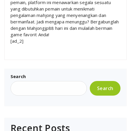
pemain, platform ini menawarkan segala sesuatu
yang dibutuhkan pemain untuk menikmati
pengalaman mahjong yang menyenangkan dan
bermanfaat. Jadi mengapa menunggu? Bergabunglah
dengan Mahjongjp88 hari ini dan mulailah bermain
game favorit Anda!
[ad_2]
Search
Search
Recent Posts