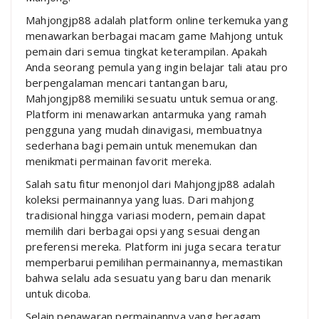
Mahjongjp88 adalah platform online terkemuka yang
menawarkan berbagai macam game Mahjong untuk
pemain dari semua tingkat keterampilan. Apakah
Anda seorang pemula yang ingin belajar tali atau pro
berpengalaman mencari tantangan baru,
Mahjongjp88 memiliki sesuatu untuk semua orang.
Platform ini menawarkan antarmuka yang ramah
pengguna yang mudah dinavigasi, membuatnya
sederhana bagi pemain untuk menemukan dan
menikmati permainan favorit mereka.
Salah satu fitur menonjol dari Mahjongjp88 adalah
koleksi permainannya yang luas. Dari mahjong
tradisional hingga variasi modern, pemain dapat
memilih dari berbagai opsi yang sesuai dengan
preferensi mereka. Platform ini juga secara teratur
memperbarui pemilihan permainannya, memastikan
bahwa selalu ada sesuatu yang baru dan menarik
untuk dicoba.
Selain penawaran permainannya yang beragam,