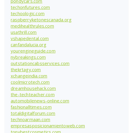
pondycars.com
techonfutures.com
techoologic.com
raspberryketonescanada.org
medihealthrules.com
usathrill.com
vshapedental.com
canfandalucia.org
yourengineguide.com
nybreakings.com
outstationcabsservices.com
thekrtagy.com
xchangeindia.com
coolmicrotech.com
dreamhousehack.com
the-techteacher.com
automobilenews-online.com
fashionalltimes.com
totaldigitalforum.com
technoarmaan.com
empresasposicionamientoweb.com
tonybestcosmetics.com