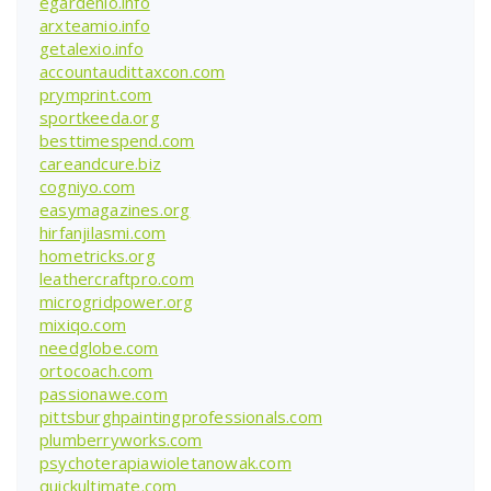
egardenio.info
arxteamio.info
getalexio.info
accountaudittaxcon.com
prymprint.com
sportkeeda.org
besttimespend.com
careandcure.biz
cogniyo.com
easymagazines.org
hirfanjilasmi.com
hometricks.org
leathercraftpro.com
microgridpower.org
mixiqo.com
needglobe.com
ortocoach.com
passionawe.com
pittsburghpaintingprofessionals.com
plumberryworks.com
psychoterapiawioletanowak.com
quickultimate.com