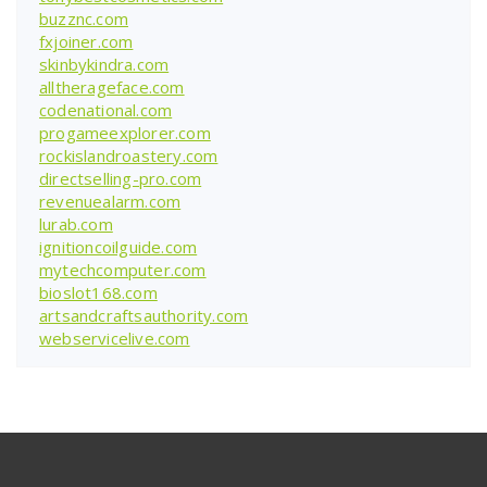
buzznc.com
fxjoiner.com
skinbykindra.com
alltherageface.com
codenational.com
progameexplorer.com
rockislandroastery.com
directselling-pro.com
revenuealarm.com
lurab.com
ignitioncoilguide.com
mytechcomputer.com
bioslot168.com
artsandcraftsauthority.com
webservicelive.com