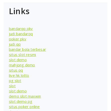
Links
bandarqq pkv
judi bandarqq
poker pkv
judi qq
bandar bola terbesar
situs slot resmi
slot demo
mahjong demo
situs qq
live hk lotto
pg slot
slot
slot demo
demo slot maxwin
slot demo pg
situs poker online