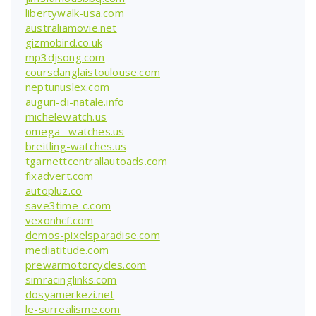
libertywalk-usa.com
australiamovie.net
gizmobird.co.uk
mp3djsong.com
coursdanglaistoulouse.com
neptunuslex.com
auguri-di-natale.info
michelewatch.us
omega--watches.us
breitling-watches.us
tgarnettcentrallautoads.com
fixadvert.com
autopluz.co
save3time-c.com
vexonhcf.com
demos-pixelsparadise.com
mediatitude.com
prewarmotorcycles.com
simracinglinks.com
dosyamerkezi.net
le-surrealisme.com