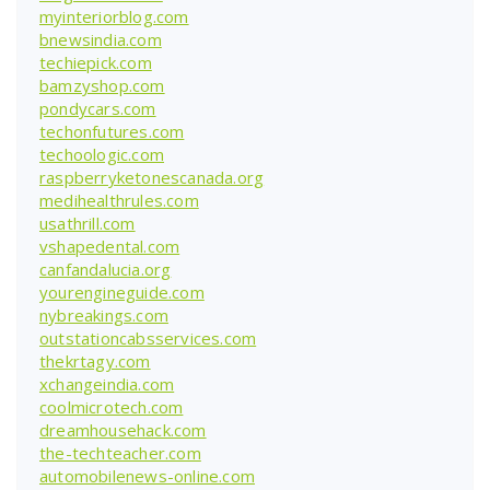
myinteriorblog.com
bnewsindia.com
techiepick.com
bamzyshop.com
pondycars.com
techonfutures.com
techoologic.com
raspberryketonescanada.org
medihealthrules.com
usathrill.com
vshapedental.com
canfandalucia.org
yourengineguide.com
nybreakings.com
outstationcabsservices.com
thekrtagy.com
xchangeindia.com
coolmicrotech.com
dreamhousehack.com
the-techteacher.com
automobilenews-online.com