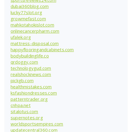
dubai360blog.com
lucky77slot.org
growmefast.com
mahkotahokislot.com
onlinecancerpharm.com
ufalek.org
mattress-disposal.com
happyflooringandcabinets.com
bodybuildinglife.co
qrdoggy.com
technologygud.com
realshocknews.com
pickgb.com
healthmistakes.com
ksfashiondresses.com
patterntrader.org
cnhpa.net
sitalotus.com
supernotes.org
worldsportsempires.com
updatecentral360.com