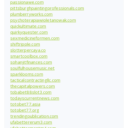
passionawe.com
pittsburghpaintingprofessionals.com
plumberryworks.com
psychoterapiawioletanowak.com
quickultimate.com
quirkyquester.com
sexmedicineformen.com
shiftripple.com
slotterpercaya.co
smartcoolbox.com
sohanjitfinances.com
soulfulhousemusic.net
sparklooms.com
tacticalcontractingllc.com
thecapitalpowers.com
tobabet88slot3.com
todayscurrentnews.com
totobet77.asia
totobet77.org
trendingpublication.com
ufabettererum3.com
ufabettermentm4.com