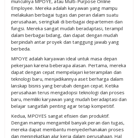
munculnya MPOYE, atau Multi-Purpose Online
Employee. Mereka adalah karyawan yang mampu
melakukan berbagai tugas dan peran dalam suatu
perusahaan, seringkali di berbagai departemen dan
fungsi. Mereka sangat mudah beradaptasi, terampil
dalam berbagai bidang, dan dapat dengan mudah
berpindah antar proyek dan tanggung jawab yang
berbeda.
MPOYE adalah karyawan ideal untuk masa depan
pekerjaan karena beberapa alasan. Pertama, mereka
dapat dengan cepat mempelajari keterampilan dan
teknologi baru, menjadikannya aset berharga dalam
lanskap bisnis yang berubah dengan cepat. Ketika
perusahaan terus mengadopsi teknologi dan proses
baru, memiliki karyawan yang mudah beradaptasi dan
belajar sangatlah penting agar tetap kompetitif.
Kedua, MPOYES sangat efisien dan produktif.
Dengan mampu mengambil banyak peran dan tugas,
mereka dapat membantu menyederhanakan proses
dan meningkatkan alur kerja dalam perusahaan. Hal