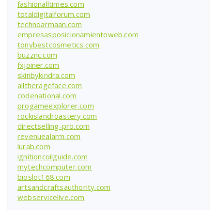
fashionalltimes.com
totaldigitalforum.com
technoarmaan.com
empresasposicionamientoweb.com
tonybestcosmetics.com
buzznc.com
fxjoiner.com
skinbykindra.com
alltherageface.com
codenational.com
progameexplorer.com
rockislandroastery.com
directselling-pro.com
revenuealarm.com
lurab.com
ignitioncoilguide.com
mytechcomputer.com
bioslot168.com
artsandcraftsauthority.com
webservicelive.com