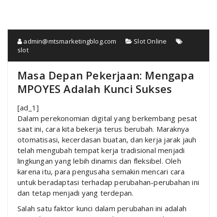
admin@mtsmarketingblog.com
Slot Online
slot
Masa Depan Pekerjaan: Mengapa
MPOYES Adalah Kunci Sukses
[ad_1]
Dalam perekonomian digital yang berkembang pesat
saat ini, cara kita bekerja terus berubah. Maraknya
otomatisasi, kecerdasan buatan, dan kerja jarak jauh
telah mengubah tempat kerja tradisional menjadi
lingkungan yang lebih dinamis dan fleksibel. Oleh
karena itu, para pengusaha semakin mencari cara
untuk beradaptasi terhadap perubahan-perubahan ini
dan tetap menjadi yang terdepan.
Salah satu faktor kunci dalam perubahan ini adalah