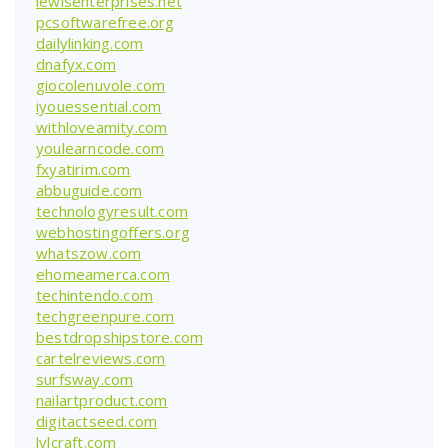
lewisenterprises.net
pcsoftwarefree.org
dailylinking.com
dnafyx.com
giocolenuvole.com
iyouessential.com
withloveamity.com
youlearncode.com
fxyatirim.com
abbuguide.com
technologyresult.com
webhostingoffers.org
whatszow.com
ehomeamerca.com
techintendo.com
techgreenpure.com
bestdropshipstore.com
cartelreviews.com
surfsway.com
nailartproduct.com
digitactseed.com
lvlcraft.com