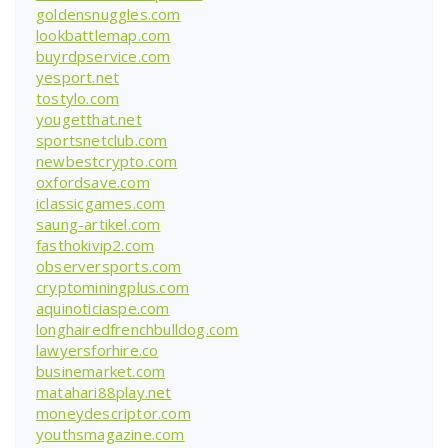
goldensnuggles.com
lookbattlemap.com
buyrdpservice.com
yesport.net
tostylo.com
yougetthat.net
sportsnetclub.com
newbestcrypto.com
oxfordsave.com
iclassicgames.com
saung-artikel.com
fasthokivip2.com
observersports.com
cryptominingplus.com
aquinoticiaspe.com
longhairedfrenchbulldog.com
lawyersforhire.co
businemarket.com
matahari88play.net
moneydescriptor.com
youthsmagazine.com