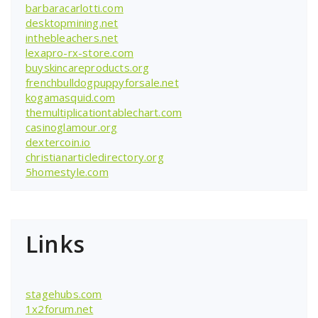
barbaracarlotti.com
desktopmining.net
inthebleachers.net
lexapro-rx-store.com
buyskincareproducts.org
frenchbulldogpuppyforsale.net
kogamasquid.com
themultiplicationtablechart.com
casinoglamour.org
dextercoin.io
christianarticledirectory.org
5homestyle.com
Links
stagehubs.com
1x2forum.net