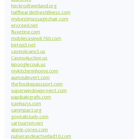
heckrodtwetland.org
halfheardinthestillness.com
mybestmassagechair.com
ericreed.net
fluxetine.com
mobilecasino8760.com
betqq3.net
casinoloans5.us
CasinoAuction.us
kipooglecouk.us
mykitchennhome.com
aumoulinvert.com
thefoodiepassport.com
superwindowproject.com
papibakigrafo.com
icanhazjs.com
canimpact.org
goviralstudy.com
cartourism.net
apple-cores.com
pulserasdeactividad10.com