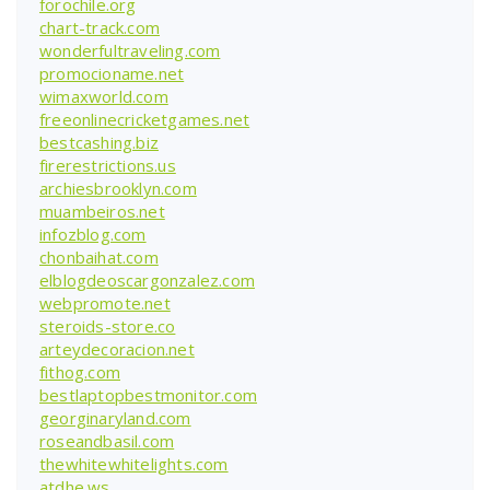
forochile.org
chart-track.com
wonderfultraveling.com
promocioname.net
wimaxworld.com
freeonlinecricketgames.net
bestcashing.biz
firerestrictions.us
archiesbrooklyn.com
muambeiros.net
infozblog.com
chonbaihat.com
elblogdeoscargonzalez.com
webpromote.net
steroids-store.co
arteydecoracion.net
fithog.com
bestlaptopbestmonitor.com
georginaryland.com
roseandbasil.com
thewhitewhitelights.com
atdhe.ws