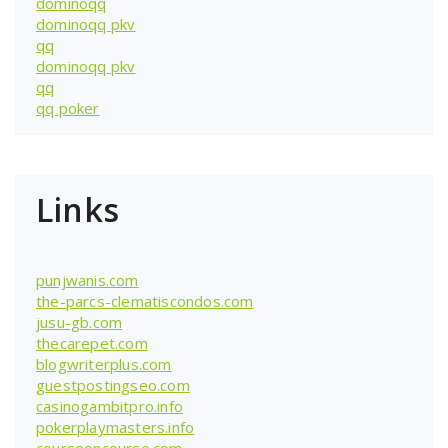
dominoqq
dominoqq pkv
qq
dominoqq pkv
qq
qq poker
Links
punjwanis.com
the-parcs-clematiscondos.com
jusu-gb.com
thecarepet.com
blogwriterplus.com
guestpostingseo.com
casinogambitpro.info
pokerplaymasters.info
courseoncourse.com