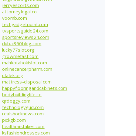
jerryescorts.com
attorneylegal.co
voomb.com
techgadgetpoint.com
tvsportsguide24.com
sportsreviews24.com
dubai360blog.com
lucky77slot.org
growmefast.com
mahkotahokislot.com
onlinecancerpharm.com
ufalek.org
mattress-disposal.com
happyflooringandcabinets.com
bodybuildinglife.co
qrdoggy.com
technologygud.com
realshocknews.com
pickgb.com
healthmistakes.com
ksfashiondresses.com