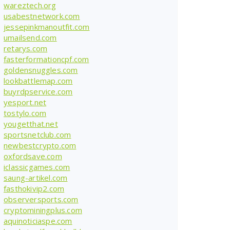
wareztech.org
usabestnetwork.com
jessepinkmanoutfit.com
umailsend.com
retarys.com
fasterformationcpf.com
goldensnuggles.com
lookbattlemap.com
buyrdpservice.com
yesport.net
tostylo.com
yougetthat.net
sportsnetclub.com
newbestcrypto.com
oxfordsave.com
iclassicgames.com
saung-artikel.com
fasthokivip2.com
observersports.com
cryptominingplus.com
aquinoticiaspe.com