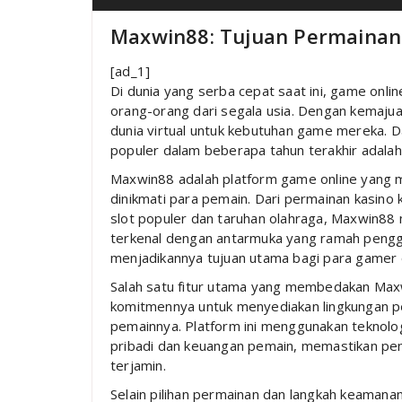
Maxwin88: Tujuan Permainan 
[ad_1]
Di dunia yang serba cepat saat ini, game onli
orang-orang dari segala usia. Dengan kemajua
dunia virtual untuk kebutuhan game mereka. D
populer dalam beberapa tahun terakhir adala
Maxwin88 adalah platform game online yang
dinikmati para pemain. Dari permainan kasino k
slot populer dan taruhan olahraga, Maxwin88 m
terkenal dengan antarmuka yang ramah peng
menjadikannya tujuan utama bagi para gamer o
Salah satu fitur utama yang membedakan Maxw
komitmennya untuk menyediakan lingkungan p
pemainnya. Platform ini menggunakan teknologi
pribadi dan keuangan pemain, memastikan p
terjamin.
Selain pilihan permainan dan langkah keama