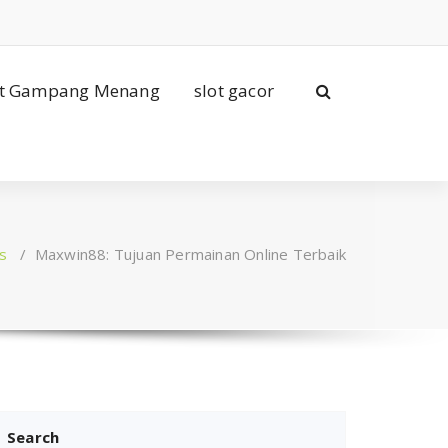
ot Gampang Menang
slot gacor
is
/
Maxwin88: Tujuan Permainan Online Terbaik
Search