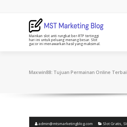
Skip
to
content
Mainkan slot anti rungkat ber-RTP tertinggi
hari ini untuk peluang menang besar. Slot
gacor ini menawarkan hasil yang maksimal.
Maxwin88: Tujuan Permainan Online Terbai
admin@mtsmarketingblog.com
Slot Gratis
,
Sl