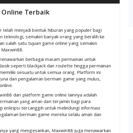
Online Terbaik
ne telah menjadi bentuk hiburan yang populer bagi
n teknologi, semakin banyak orang yang beralih ke
an salah satu tujuan game online yang semakin
h Maxwin88.
 menawarkan berbagai macam permainan untuk
lasik seperti blackjack dan roulette hingga permainan
emiliki sesuatu untuk semua orang. Platform ini
guna dan pengalaman bermain game yang mulus,
nline.
in88 dari platform game online lainnya adalah
ermainan yang aman dan terjamin bagi para
 enkripsi tercanggih untuk melindungi informasi
engalaman bermain game mereka selalu aman dan
nannya yang mengesankan, Maxwin88 juga menawarkan