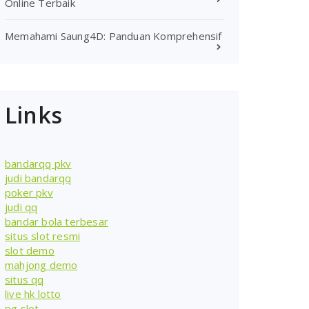
Online Terbaik
Memahami Saung4D: Panduan Komprehensif
Links
bandarqq pkv
judi bandarqq
poker pkv
judi qq
bandar bola terbesar
situs slot resmi
slot demo
mahjong demo
situs qq
live hk lotto
pg slot