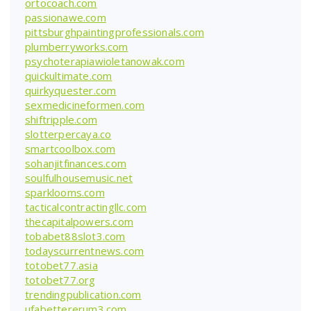
ortocoach.com
passionawe.com
pittsburghpaintingprofessionals.com
plumberryworks.com
psychoterapiawioletanowak.com
quickultimate.com
quirkyquester.com
sexmedicineformen.com
shiftripple.com
slotterpercaya.co
smartcoolbox.com
sohanjitfinances.com
soulfulhousemusic.net
sparklooms.com
tacticalcontractingllc.com
thecapitalpowers.com
tobabet88slot3.com
todayscurrentnews.com
totobet77.asia
totobet77.org
trendingpublication.com
ufabettererum3.com