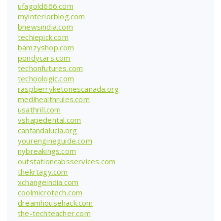
ufagold666.com
myinteriorblog.com
bnewsindia.com
techiepick.com
bamzyshop.com
pondycars.com
techonfutures.com
techoologic.com
raspberryketonescanada.org
medihealthrules.com
usathrill.com
vshapedental.com
canfandalucia.org
yourengineguide.com
nybreakings.com
outstationcabsservices.com
thekrtagy.com
xchangeindia.com
coolmicrotech.com
dreamhousehack.com
the-techteacher.com