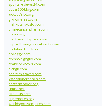
sportsreviews24.com
dubai360blog.com
lucky77slot.org
growmefast.com
mahkotahokislot.com
onlinecancerpharm.com
ufalek.org
mattress-disposal.com
happyflooringandcabinets.com
bodybuildinglife.co
qrdoggy.com
technologygud.com
realshocknews.com
pickgb.com
healthmistakes.com
ksfashiondresses.com
patterntrader.org
cnhpa.net
sitalotus.com
supernotes.org
worldsportsempires.com