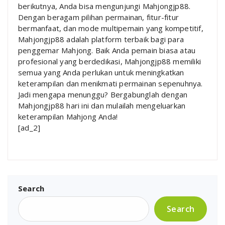
berikutnya, Anda bisa mengunjungi Mahjongjp88.
Dengan beragam pilihan permainan, fitur-fitur
bermanfaat, dan mode multipemain yang kompetitif,
Mahjongjp88 adalah platform terbaik bagi para
penggemar Mahjong. Baik Anda pemain biasa atau
profesional yang berdedikasi, Mahjongjp88 memiliki
semua yang Anda perlukan untuk meningkatkan
keterampilan dan menikmati permainan sepenuhnya.
Jadi mengapa menunggu? Bergabunglah dengan
Mahjongjp88 hari ini dan mulailah mengeluarkan
keterampilan Mahjong Anda!
[ad_2]
Search
Search