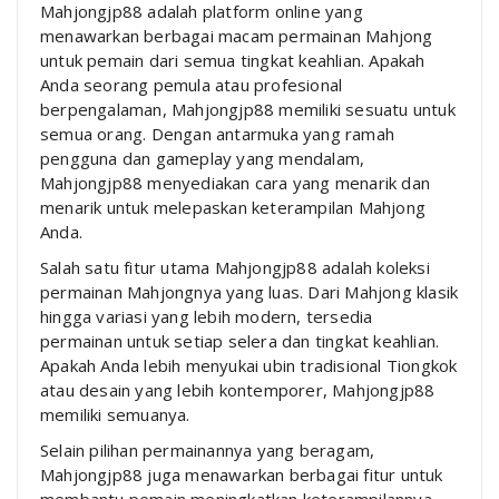
Mahjongjp88 adalah platform online yang
menawarkan berbagai macam permainan Mahjong
untuk pemain dari semua tingkat keahlian. Apakah
Anda seorang pemula atau profesional
berpengalaman, Mahjongjp88 memiliki sesuatu untuk
semua orang. Dengan antarmuka yang ramah
pengguna dan gameplay yang mendalam,
Mahjongjp88 menyediakan cara yang menarik dan
menarik untuk melepaskan keterampilan Mahjong
Anda.
Salah satu fitur utama Mahjongjp88 adalah koleksi
permainan Mahjongnya yang luas. Dari Mahjong klasik
hingga variasi yang lebih modern, tersedia
permainan untuk setiap selera dan tingkat keahlian.
Apakah Anda lebih menyukai ubin tradisional Tiongkok
atau desain yang lebih kontemporer, Mahjongjp88
memiliki semuanya.
Selain pilihan permainannya yang beragam,
Mahjongjp88 juga menawarkan berbagai fitur untuk
membantu pemain meningkatkan keterampilannya.