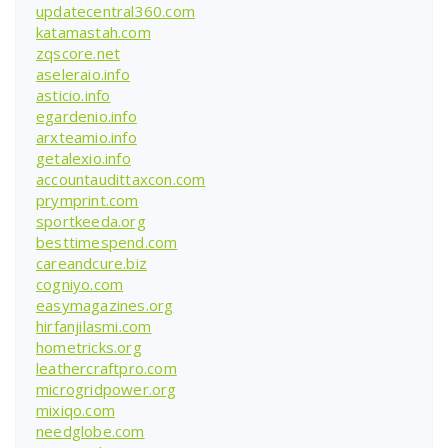
updatecentral360.com
katamastah.com
zqscore.net
aseleraio.info
asticio.info
egardenio.info
arxteamio.info
getalexio.info
accountaudittaxcon.com
prymprint.com
sportkeeda.org
besttimespend.com
careandcure.biz
cogniyo.com
easymagazines.org
hirfanjilasmi.com
hometricks.org
leathercraftpro.com
microgridpower.org
mixiqo.com
needglobe.com