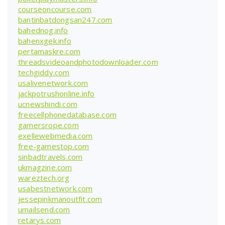
courseoncourse.com
bantinbatdongsan247.com
bahednog.info
bahenxgek.info
pertamaskre.com
threadsvideoandphotodownloader.com
techgiddy.com
usalivenetwork.com
jackpotrushonline.info
ucnewshindi.com
freecellphonedatabase.com
gamersrope.com
exellewebmedia.com
free-gamestop.com
sinbadtravels.com
ukmagzine.com
wareztech.org
usabestnetwork.com
jessepinkmanoutfit.com
umailsend.com
retarys.com