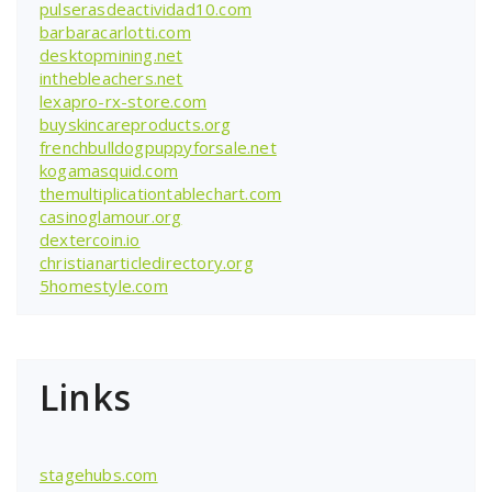
pulserasdeactividad10.com
barbaracarlotti.com
desktopmining.net
inthebleachers.net
lexapro-rx-store.com
buyskincareproducts.org
frenchbulldogpuppyforsale.net
kogamasquid.com
themultiplicationtablechart.com
casinoglamour.org
dextercoin.io
christianarticledirectory.org
5homestyle.com
Links
stagehubs.com