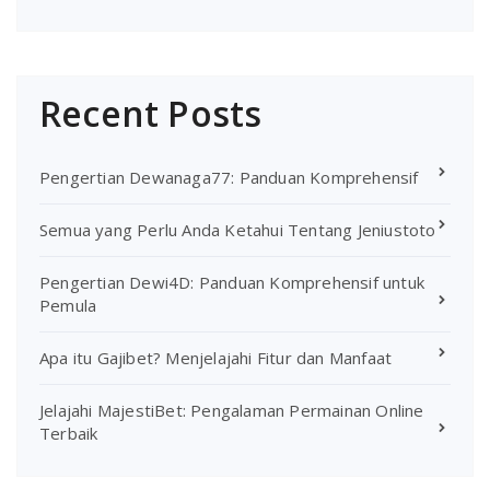
Recent Posts
Pengertian Dewanaga77: Panduan Komprehensif
Semua yang Perlu Anda Ketahui Tentang Jeniustoto
Pengertian Dewi4D: Panduan Komprehensif untuk
Pemula
Apa itu Gajibet? Menjelajahi Fitur dan Manfaat
Jelajahi MajestiBet: Pengalaman Permainan Online
Terbaik