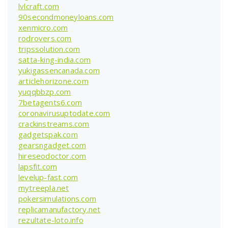
lvlcraft.com
90secondmoneyloans.com
xenmicro.com
rodrovers.com
tripssolution.com
satta-king-india.com
yukigassencanada.com
articlehorizone.com
yuqqbbzp.com
7betagents6.com
coronavirusuptodate.com
crackinstreams.com
gadgetspak.com
gearsngadget.com
hireseodoctor.com
lapsfit.com
levelup-fast.com
mytreepla.net
pokersimulations.com
replicamanufactory.net
rezultate-loto.info