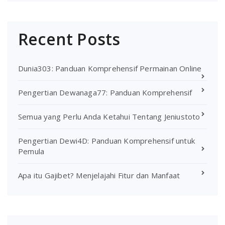
Recent Posts
Dunia303: Panduan Komprehensif Permainan Online
Pengertian Dewanaga77: Panduan Komprehensif
Semua yang Perlu Anda Ketahui Tentang Jeniustoto
Pengertian Dewi4D: Panduan Komprehensif untuk
Pemula
Apa itu Gajibet? Menjelajahi Fitur dan Manfaat