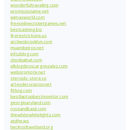
wonderfultraveling.com
promocioname.net
wimaxworld.com
freeonlinecricketgames.net
bestcashing.biz
firerestrictions.us
archiesbrooklyn.com
muambeiros.net
infozblog.com
chonbaihat.com
elblogdeoscargonzalez.com
webpromote.net
steroids-store.co
arteydecoracion.net
fithog.com
bestlaptopbestmonitor.com
georginaryland.com
roseandbasil.com
thewhitewhitelights.com
atdhe.ws
heckrodtwetland.org