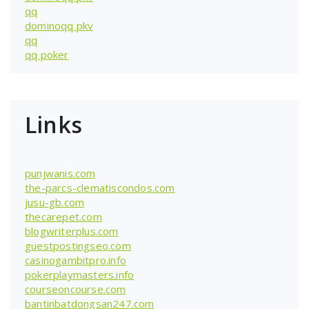
qq
dominoqq pkv
qq
qq poker
Links
punjwanis.com
the-parcs-clematiscondos.com
jusu-gb.com
thecarepet.com
blogwriterplus.com
guestpostingseo.com
casinogambitpro.info
pokerplaymasters.info
courseoncourse.com
bantinbatdongsan247.com