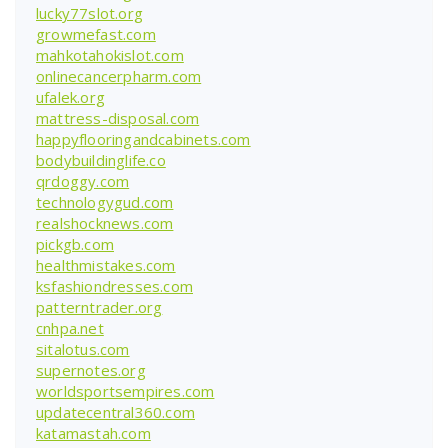
lucky77slot.org
growmefast.com
mahkotahokislot.com
onlinecancerpharm.com
ufalek.org
mattress-disposal.com
happyflooringandcabinets.com
bodybuildinglife.co
qrdoggy.com
technologygud.com
realshocknews.com
pickgb.com
healthmistakes.com
ksfashiondresses.com
patterntrader.org
cnhpa.net
sitalotus.com
supernotes.org
worldsportsempires.com
updatecentral360.com
katamastah.com