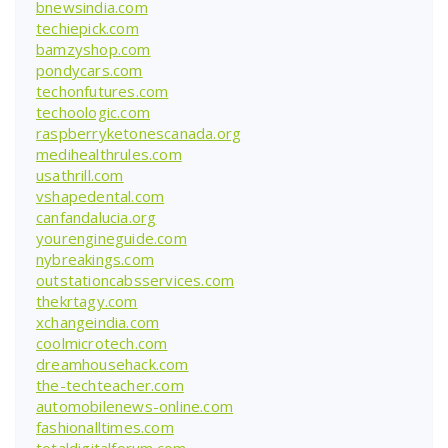
bnewsindia.com
techiepick.com
bamzyshop.com
pondycars.com
techonfutures.com
techoologic.com
raspberryketonescanada.org
medihealthrules.com
usathrill.com
vshapedental.com
canfandalucia.org
yourengineguide.com
nybreakings.com
outstationcabsservices.com
thekrtagy.com
xchangeindia.com
coolmicrotech.com
dreamhousehack.com
the-techteacher.com
automobilenews-online.com
fashionalltimes.com
totaldigitalforum.com