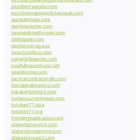
plumberryworks.com
psychoterapiawioletanowak.com
quickultimate.com
quirkyquester.com
sexmedicineformen.com
shiftripple.com
slotterpercaya.co
smartcoolbox.com
sohanjitfinances.com
soulfulhousemusic.net
sparklooms.com
tacticalcontractingllc.com
thecapitalpowers.com
tobabet88slot3.com
todayscurrentnews.com
totobet77.asia
totobet77.org
trendingpublication.com
ufabettererum3.com
ufabettermentm4.com
ufabettersum7.com