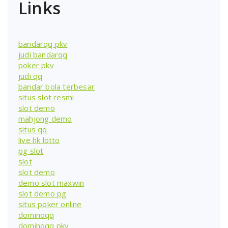
Links
bandarqq pkv
judi bandarqq
poker pkv
judi qq
bandar bola terbesar
situs slot resmi
slot demo
mahjong demo
situs qq
live hk lotto
pg slot
slot
slot demo
demo slot maxwin
slot demo pg
situs poker online
dominoqq
dominoqq pkv