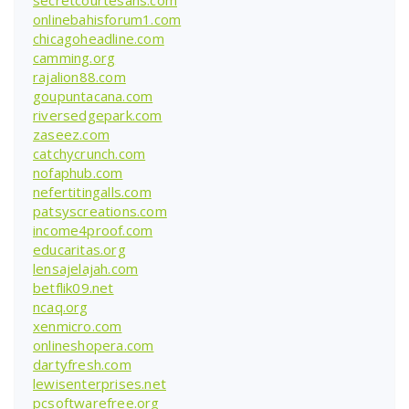
onlinebahisforum1.com
chicagoheadline.com
camming.org
rajalion88.com
goupuntacana.com
riversedgepark.com
zaseez.com
catchycrunch.com
nofaphub.com
nefertitingalls.com
patsyscreations.com
income4proof.com
educaritas.org
lensajelajah.com
betflik09.net
ncaq.org
xenmicro.com
onlineshopera.com
dartyfresh.com
lewisenterprises.net
pcsoftwarefree.org