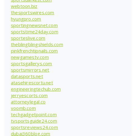
webtoon.biz
thesportswires.com
hyungpro.com
sportingnewsnet.com
sportstime24day.com
sporteslive.com
theblingblingshields.com
pinkfrenchtipnails.com
newgamestv.com
sportsgallerys.com
sportsmirrors.net
datasports.net
atasehirescortu.net
engineeringtechub.com
jerryescorts.com
attorneylegal.co
voomb.com
techgadgetpoint.com
tvsportsguide24.com
sportsreviews24.com
dubai360blog.com