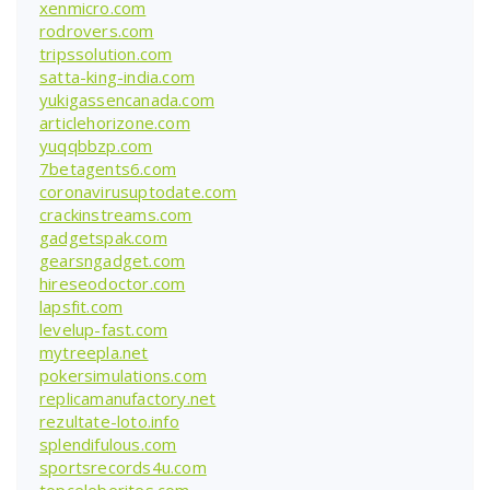
xenmicro.com
rodrovers.com
tripssolution.com
satta-king-india.com
yukigassencanada.com
articlehorizone.com
yuqqbbzp.com
7betagents6.com
coronavirusuptodate.com
crackinstreams.com
gadgetspak.com
gearsngadget.com
hireseodoctor.com
lapsfit.com
levelup-fast.com
mytreepla.net
pokersimulations.com
replicamanufactory.net
rezultate-loto.info
splendifulous.com
sportsrecords4u.com
topceleberites.com