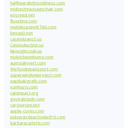
halfheardinthestillness.com
mybestmassagechair.com
ericreed.net
fluxetine.com
mobilecasino8760.com
betqq3.net
casinoloans5.us
CasinoAuction.us
kipooglecouk.us
mykitchennhome.com
aumoulinvert.com
thefoodiepassport.com
superwindowproject.com
papibakigrafo.com
icanhazjs.com
canimpact.org
goviralstudy.com
cartourism.net
apple-cores.com
pulserasdeactividad10.com
barbaracarlotti.com