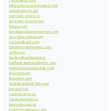
chonbaihat.com
elblogdeoscargonzalez.com
webpromote.net
steroids-store.co
arteydecoracion.net
fithog.com
bestlaptopbestmonitor.com
georginaryland.com
roseandbasil.com
thewhitewhitelights.com
atdhe.ws
heckrodtwetland.org
halfheardinthestillness.com
mybestmassagechair.com
ericreed.net
fluxetine.com
mobilecasino8760.com
betqq3.net
casinoloans5.us
CasinoAuction.us
kipooglecouk.us
mykitchennhome.com