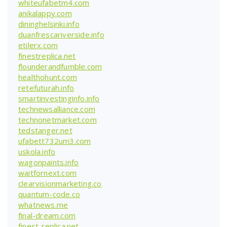
whiteufabetm4.com
anikalappy.com
dininghelsinki.info
duanfrescariverside.info
etilerx.com
finestreplica.net
flounderandfumble.com
healthohunt.com
retefuturah.info
smartinvestinginfo.info
technewsalliance.com
technonetmarket.com
tedstanger.net
ufabett732um3.com
uskola.info
wagonpaints.info
waitfornext.com
clearvisionmarketing.co
quantum-code.co
whatnews.me
final-dream.com
finest-replica.net