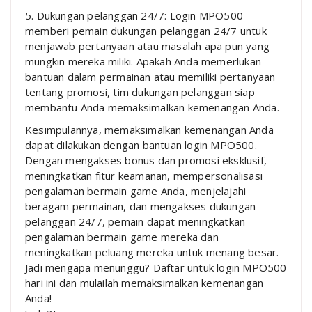
5. Dukungan pelanggan 24/7: Login MPO500
memberi pemain dukungan pelanggan 24/7 untuk
menjawab pertanyaan atau masalah apa pun yang
mungkin mereka miliki. Apakah Anda memerlukan
bantuan dalam permainan atau memiliki pertanyaan
tentang promosi, tim dukungan pelanggan siap
membantu Anda memaksimalkan kemenangan Anda.
Kesimpulannya, memaksimalkan kemenangan Anda
dapat dilakukan dengan bantuan login MPO500.
Dengan mengakses bonus dan promosi eksklusif,
meningkatkan fitur keamanan, mempersonalisasi
pengalaman bermain game Anda, menjelajahi
beragam permainan, dan mengakses dukungan
pelanggan 24/7, pemain dapat meningkatkan
pengalaman bermain game mereka dan
meningkatkan peluang mereka untuk menang besar.
Jadi mengapa menunggu? Daftar untuk login MPO500
hari ini dan mulailah memaksimalkan kemenangan
Anda!