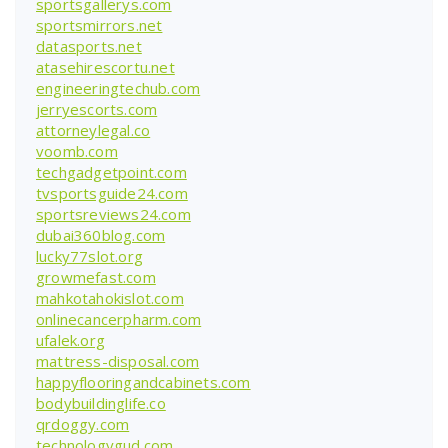
sportsgallerys.com
sportsmirrors.net
datasports.net
atasehirescortu.net
engineeringtechub.com
jerryescorts.com
attorneylegal.co
voomb.com
techgadgetpoint.com
tvsportsguide24.com
sportsreviews24.com
dubai360blog.com
lucky77slot.org
growmefast.com
mahkotahokislot.com
onlinecancerpharm.com
ufalek.org
mattress-disposal.com
happyflooringandcabinets.com
bodybuildinglife.co
qrdoggy.com
technologygud.com