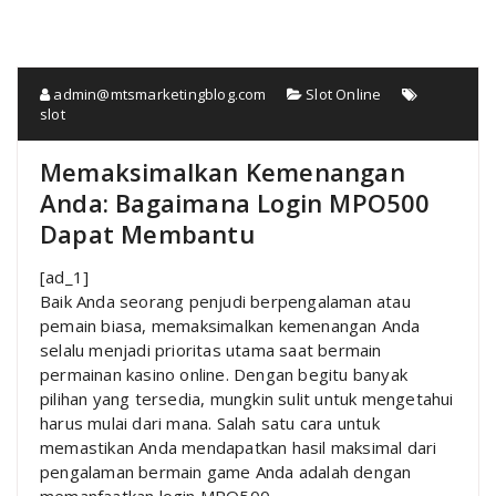
admin@mtsmarketingblog.com
Slot Online
slot
Memaksimalkan Kemenangan
Anda: Bagaimana Login MPO500
Dapat Membantu
[ad_1]
Baik Anda seorang penjudi berpengalaman atau
pemain biasa, memaksimalkan kemenangan Anda
selalu menjadi prioritas utama saat bermain
permainan kasino online. Dengan begitu banyak
pilihan yang tersedia, mungkin sulit untuk mengetahui
harus mulai dari mana. Salah satu cara untuk
memastikan Anda mendapatkan hasil maksimal dari
pengalaman bermain game Anda adalah dengan
memanfaatkan login MPO500.