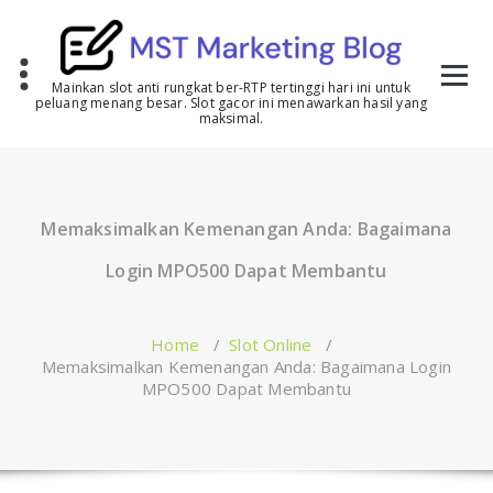
Skip
to
content
Mainkan slot anti rungkat ber-RTP tertinggi hari ini untuk
peluang menang besar. Slot gacor ini menawarkan hasil yang
maksimal.
Memaksimalkan Kemenangan Anda: Bagaimana
Login MPO500 Dapat Membantu
Home
/
Slot Online
/
Memaksimalkan Kemenangan Anda: Bagaimana Login
MPO500 Dapat Membantu