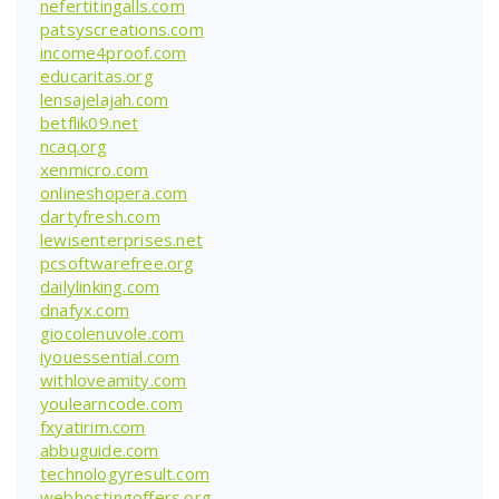
nefertitingalls.com
patsyscreations.com
income4proof.com
educaritas.org
lensajelajah.com
betflik09.net
ncaq.org
xenmicro.com
onlineshopera.com
dartyfresh.com
lewisenterprises.net
pcsoftwarefree.org
dailylinking.com
dnafyx.com
giocolenuvole.com
iyouessential.com
withloveamity.com
youlearncode.com
fxyatirim.com
abbuguide.com
technologyresult.com
webhostingoffers.org