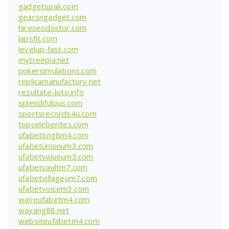
gadgetspak.com
gearsngadget.com
hireseodoctor.com
lapsfit.com
levelup-fast.com
mytreepla.net
pokersimulations.com
replicamanufactory.net
rezultate-loto.info
splendifulous.com
sportsrecords4u.com
topceleberites.com
ufabetting8m4.com
ufabetunionum3.com
ufabetvalueum3.com
ufabetvaultm7.com
ufabetvillageum7.com
ufabetvoicem3.com
waveufabetm4.com
wayang88.net
websiteufabetm4.com