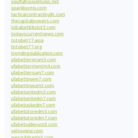
soulfulhousemusic.net
sparklooms.com
tacticalcontractingllc.com
thecapitalpowers.com
tobabet88slot3.com
todayscurrentnews.com
totobet77.asia
totobet77.org
trendingpublication.com
ufabettererum3.com
ufabettermentm4.com
ufabettersum7.com
ufabettinwm7.com
ufabettinwum3.com
ufabetunitedm3.com
ufabetunitedm7.com
ufabetuskedm7.com
ufabetutoredm3.com
ufabetutoredm7.com
ufabetvalleyum3.com
veloxview.com
westufabetm3.com