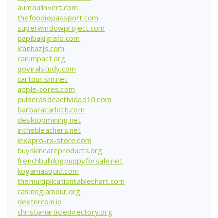
aumoulinvert.com
thefoodiepassport.com
superwindowproject.com
papibakigrafo.com
icanhazjs.com
canimpact.org
goviralstudy.com
cartourism.net
apple-cores.com
pulserasdeactividad10.com
barbaracarlotti.com
desktopmining.net
inthebleachers.net
lexapro-rx-store.com
buyskincareproducts.org
frenchbulldogpuppyforsale.net
kogamasquid.com
themultiplicationtablechart.com
casinoglamour.org
dextercoin.io
christianarticledirectory.org