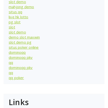
slot demo
mahjong demo
situs qq
live hk lotto
pg slot
slot
slot demo
demo slot maxwin
slot demo pg
situs poker online
dominoqq
dominoqq pkv
qq
dominoqq pkv
qq
qq poker
Links