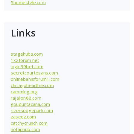
5homestyle.com
Links
stagehubs.com
1x2forum.net
login99bet.com
secretcourtesans.com
onlinebahisforum1.com
chicagoheadline.com
camming.org
rajalion88.com
goupuntacana.com
riversedgepark.com
zaseez.com
catchycrunch.com
nofaphub.com