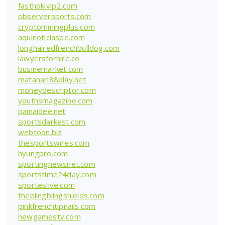
fasthokivip2.com
observersports.com
cryptominingplus.com
aquinoticiaspe.com
longhairedfrenchbulldog.com
lawyersforhire.co
businemarket.com
matahari88play.net
moneydescriptor.com
youthsmagazine.com
painaidee.net
sportsdarkest.com
webtoon.biz
thesportswires.com
hyungpro.com
sportingnewsnet.com
sportstime24day.com
sporteslive.com
theblingblingshields.com
pinkfrenchtipnails.com
newgamestv.com