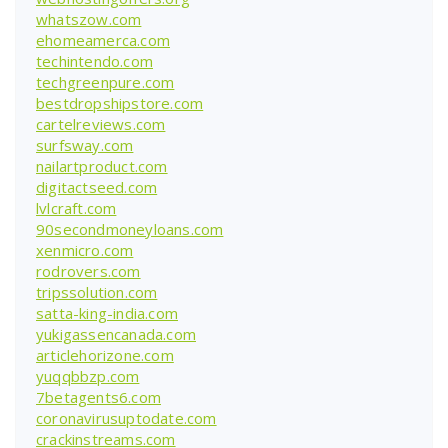
whatszow.com
ehomeamerca.com
techintendo.com
techgreenpure.com
bestdropshipstore.com
cartelreviews.com
surfsway.com
nailartproduct.com
digitactseed.com
lvlcraft.com
90secondmoneyloans.com
xenmicro.com
rodrovers.com
tripssolution.com
satta-king-india.com
yukigassencanada.com
articlehorizone.com
yuqqbbzp.com
7betagents6.com
coronavirusuptodate.com
crackinstreams.com