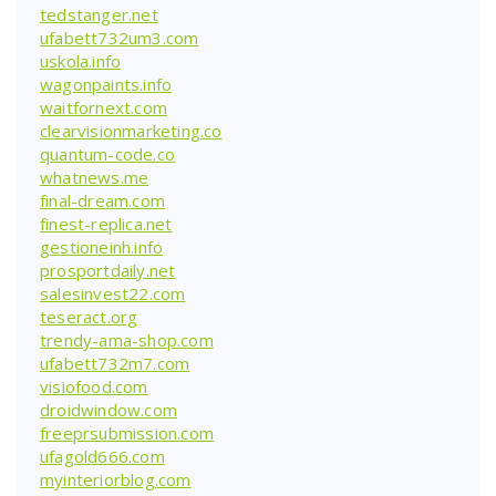
tedstanger.net
ufabett732um3.com
uskola.info
wagonpaints.info
waitfornext.com
clearvisionmarketing.co
quantum-code.co
whatnews.me
final-dream.com
finest-replica.net
gestioneinh.info
prosportdaily.net
salesinvest22.com
teseract.org
trendy-ama-shop.com
ufabett732m7.com
visiofood.com
droidwindow.com
freeprsubmission.com
ufagold666.com
myinteriorblog.com