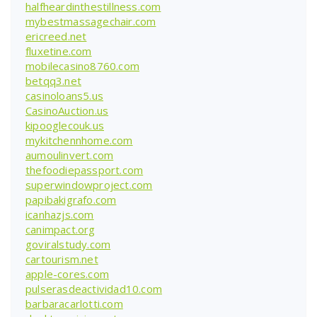
halfheardinthestillness.com
mybestmassagechair.com
ericreed.net
fluxetine.com
mobilecasino8760.com
betqq3.net
casinoloans5.us
CasinoAuction.us
kipooglecouk.us
mykitchennhome.com
aumoulinvert.com
thefoodiepassport.com
superwindowproject.com
papibakigrafo.com
icanhazjs.com
canimpact.org
goviralstudy.com
cartourism.net
apple-cores.com
pulserasdeactividad10.com
barbaracarlotti.com