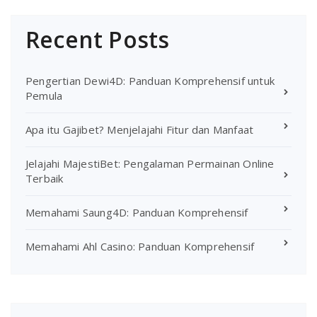
Recent Posts
Pengertian Dewi4D: Panduan Komprehensif untuk
Pemula
Apa itu Gajibet? Menjelajahi Fitur dan Manfaat
Jelajahi MajestiBet: Pengalaman Permainan Online
Terbaik
Memahami Saung4D: Panduan Komprehensif
Memahami Ahl Casino: Panduan Komprehensif