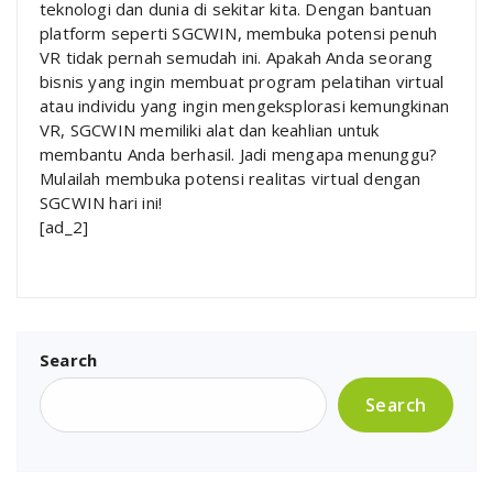
teknologi dan dunia di sekitar kita. Dengan bantuan
platform seperti SGCWIN, membuka potensi penuh
VR tidak pernah semudah ini. Apakah Anda seorang
bisnis yang ingin membuat program pelatihan virtual
atau individu yang ingin mengeksplorasi kemungkinan
VR, SGCWIN memiliki alat dan keahlian untuk
membantu Anda berhasil. Jadi mengapa menunggu?
Mulailah membuka potensi realitas virtual dengan
SGCWIN hari ini!
[ad_2]
Search
Search