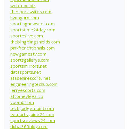
webtoon.biz
thesportswires.com
hyungpro.com
sportingnewsnet.com
sportstime24day.com
sporteslive.com
theblingblingshields.com
pinkfrenchtipnails.com
newgamestv.com
sportsgallerys.com
sportsmirrors.net
datasports.net
atasehirescortu.net
engineeringtechub.com
jerryescorts.com
attorneylegal.co
voomb.com
techgadgetpoint.com
tvsportsguide24.com
sportsreviews24.com
dubai360blog.com