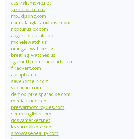
australiamovie.net
gizmobird.co.uk
mp3djsong.com
coursdanglaistoulouse.com
neptunuslex.com
auguri-di-natale.info
michelewatch.us
omega--watches.us
breitling-watches.us
tgarnettcentrallautoads.com
fixadvert.com
autopluz.co
save3time-c.com
vexonhcf.com
demos-pixelsparadise.com
mediatitude.com
prewarmotorcycles.com
simracinglinks.com
dosyamerkezi.net
le-surrealisme.com
showcasebeauty.com