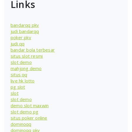
Links
bandarqq pkv
judi bandarqq
poker pkv
judi qq
bandar bola terbesar
situs slot resmi
slot demo
mahjong demo
situs qq
live hk lotto
pg slot
slot
slot demo
demo slot maxwin
slot demo pg
situs poker online
dominoqq
dominoqq pkv