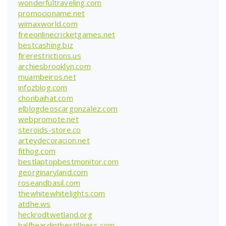
wonderfultraveling.com
promocioname.net
wimaxworld.com
freeonlinecricketgames.net
bestcashing.biz
firerestrictions.us
archiesbrooklyn.com
muambeiros.net
infozblog.com
chonbaihat.com
elblogdeoscargonzalez.com
webpromote.net
steroids-store.co
arteydecoracion.net
fithog.com
bestlaptopbestmonitor.com
georginaryland.com
roseandbasil.com
thewhitewhitelights.com
atdhe.ws
heckrodtwetland.org
halfheardinthestillness.com