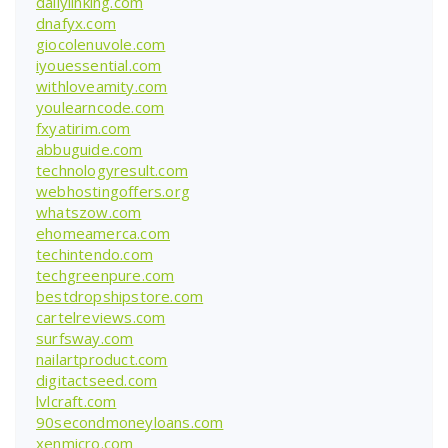
dailylinking.com
dnafyx.com
giocolenuvole.com
iyouessential.com
withloveamity.com
youlearncode.com
fxyatirim.com
abbuguide.com
technologyresult.com
webhostingoffers.org
whatszow.com
ehomeamerca.com
techintendo.com
techgreenpure.com
bestdropshipstore.com
cartelreviews.com
surfsway.com
nailartproduct.com
digitactseed.com
lvlcraft.com
90secondmoneyloans.com
xenmicro.com