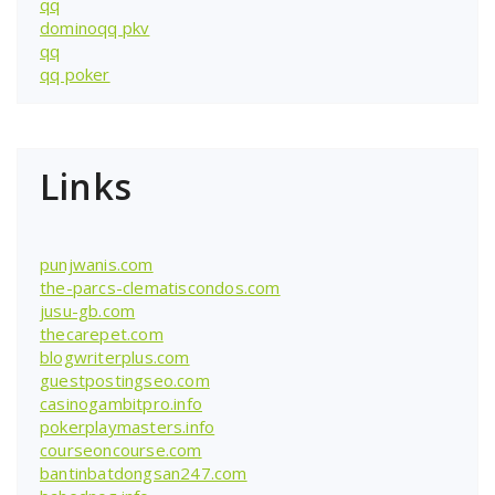
qq
dominoqq pkv
qq
qq poker
Links
punjwanis.com
the-parcs-clematiscondos.com
jusu-gb.com
thecarepet.com
blogwriterplus.com
guestpostingseo.com
casinogambitpro.info
pokerplaymasters.info
courseoncourse.com
bantinbatdongsan247.com