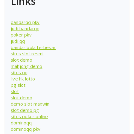
Links
bandarqq pkv
judi bandarqq
poker pkv
judi qq
bandar bola terbesar
situs slot resmi
slot demo
mahjong demo
situs qq
live hk lotto
pg slot
slot
slot demo
demo slot maxwin
slot demo pg
situs poker online
dominoqq
dominoqq pkv