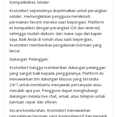
Kompatibilitas Seluler:
Kratonbet sepenuhnya dioptimalkan untuk perangkat
seluler, memungkinkan pengguna menikmati
permainan favorit mereka saat bepergian. Platform
ini kompatibel dengan perangkat iOS dan Android,
sehingga mudah diakses dari mana saja dan kapan
saja. Baik Anda di rumah atau saat bepergian,
Kratonbet memberikan pengalaman bermain yang
lancar.
Dukungan Pelanggan:
Kratonbet bangga memberikan dukungan pelanggan
yang sangat baik kepada penggunanya. Platform ini
menawarkan tim dukungan khusus yang tersedia
24/7 untuk membantu menjawab pertanyaan atau
masalah apa pun. Pengguna dapat menghubungi
dukungan melalui live chat, email, atau telepon untuk
bantuan cepat dan efisien.
Secara keseluruhan, Kratonbet menawarkan
pengalaman bermain yang komprehensif dan menarik