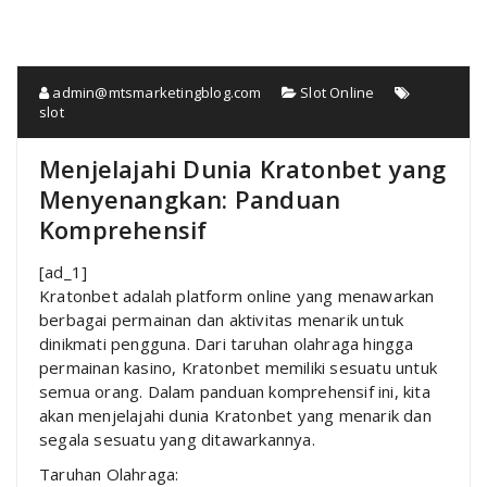
admin@mtsmarketingblog.com
Slot Online
slot
Menjelajahi Dunia Kratonbet yang
Menyenangkan: Panduan
Komprehensif
[ad_1]
Kratonbet adalah platform online yang menawarkan
berbagai permainan dan aktivitas menarik untuk
dinikmati pengguna. Dari taruhan olahraga hingga
permainan kasino, Kratonbet memiliki sesuatu untuk
semua orang. Dalam panduan komprehensif ini, kita
akan menjelajahi dunia Kratonbet yang menarik dan
segala sesuatu yang ditawarkannya.
Taruhan Olahraga: