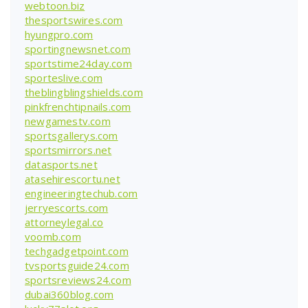
webtoon.biz
thesportswires.com
hyungpro.com
sportingnewsnet.com
sportstime24day.com
sporteslive.com
theblingblingshields.com
pinkfrenchtipnails.com
newgamestv.com
sportsgallerys.com
sportsmirrors.net
datasports.net
atasehirescortu.net
engineeringtechub.com
jerryescorts.com
attorneylegal.co
voomb.com
techgadgetpoint.com
tvsportsguide24.com
sportsreviews24.com
dubai360blog.com