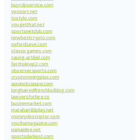
buyrdpservice.com
yesport.net
tostylo.com
yougetthat.net
sportsnetclub.com
newbestcrypto.com
oxfordsave.com
iclassicgames.com
saung-artikel.com
fasthokivip2.com
observersports.com
cryptominingplus.com
aquinoticiaspe.com
longhairedfrenchbulldog.com
lawyersforhire.co
businemarket.com
matahari88play.net
moneydescriptor.com
youthsmagazine.com
painaidee.net
sportsdarkest.com