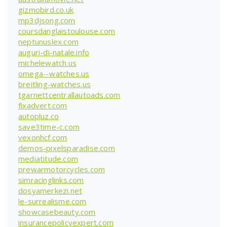
gizmobird.co.uk
mp3djsong.com
coursdanglaistoulouse.com
neptunuslex.com
auguri-di-natale.info
michelewatch.us
omega--watches.us
breitling-watches.us
tgarnettcentrallautoads.com
fixadvert.com
autopluz.co
save3time-c.com
vexonhcf.com
demos-pixelsparadise.com
mediatitude.com
prewarmotorcycles.com
simracinglinks.com
dosyamerkezi.net
le-surrealisme.com
showcasebeauty.com
insurancepolicyexpert.com