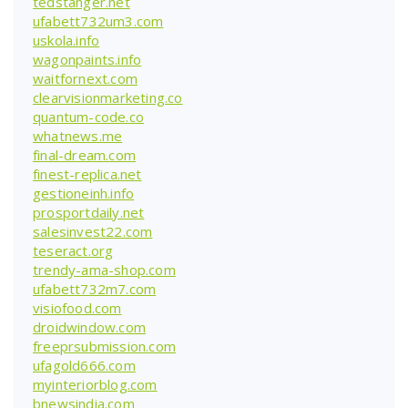
tedstanger.net
ufabett732um3.com
uskola.info
wagonpaints.info
waitfornext.com
clearvisionmarketing.co
quantum-code.co
whatnews.me
final-dream.com
finest-replica.net
gestioneinh.info
prosportdaily.net
salesinvest22.com
teseract.org
trendy-ama-shop.com
ufabett732m7.com
visiofood.com
droidwindow.com
freeprsubmission.com
ufagold666.com
myinteriorblog.com
bnewsindia.com