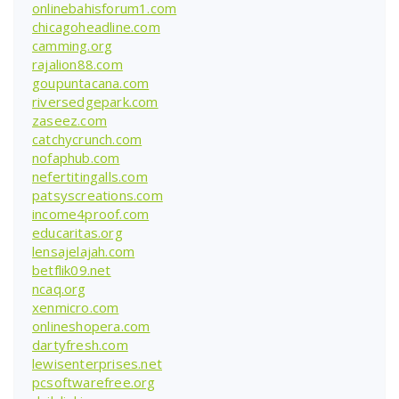
onlinebahisforum1.com
chicagoheadline.com
camming.org
rajalion88.com
goupuntacana.com
riversedgepark.com
zaseez.com
catchycrunch.com
nofaphub.com
nefertitingalls.com
patsyscreations.com
income4proof.com
educaritas.org
lensajelajah.com
betflik09.net
ncaq.org
xenmicro.com
onlineshopera.com
dartyfresh.com
lewisenterprises.net
pcsoftwarefree.org