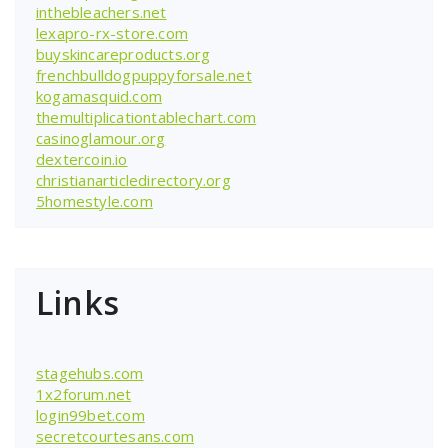
inthebleachers.net
lexapro-rx-store.com
buyskincareproducts.org
frenchbulldogpuppyforsale.net
kogamasquid.com
themultiplicationtablechart.com
casinoglamour.org
dextercoin.io
christianarticledirectory.org
5homestyle.com
Links
stagehubs.com
1x2forum.net
login99bet.com
secretcourtesans.com