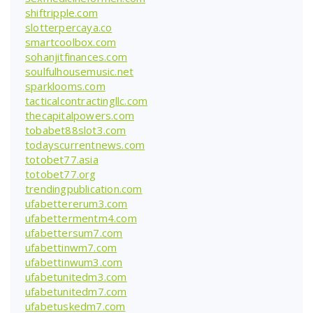
shiftripple.com
slotterpercaya.co
smartcoolbox.com
sohanjitfinances.com
soulfulhousemusic.net
sparklooms.com
tacticalcontractingllc.com
thecapitalpowers.com
tobabet88slot3.com
todayscurrentnews.com
totobet77.asia
totobet77.org
trendingpublication.com
ufabettererum3.com
ufabettermentm4.com
ufabettersum7.com
ufabettinwm7.com
ufabettinwum3.com
ufabetunitedm3.com
ufabetunitedm7.com
ufabetuskedm7.com