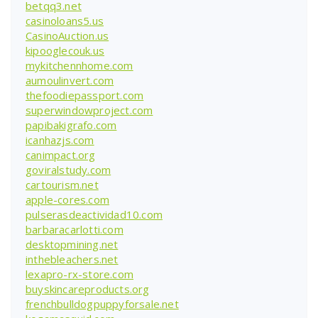
betqq3.net
casinoloans5.us
CasinoAuction.us
kipooglecouk.us
mykitchennhome.com
aumoulinvert.com
thefoodiepassport.com
superwindowproject.com
papibakigrafo.com
icanhazjs.com
canimpact.org
goviralstudy.com
cartourism.net
apple-cores.com
pulserasdeactividad10.com
barbaracarlotti.com
desktopmining.net
inthebleachers.net
lexapro-rx-store.com
buyskincareproducts.org
frenchbulldogpuppyforsale.net