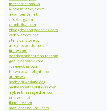
firerestrictions.us
archiesbrooklyn.com
muambeiros.net
infozblog.com
chonbaihat.com
elblogdeoscargonzalez.com
webpromote.net
steroids-store.co
arteydecoracion.net
fithog.com
bestlaptopbestmonitor.com
georginaryland.com
roseandbasil.com
thewhitewhitelights.com
atdhe.ws
heckrodtwetland.org
halfheardinthestillness.com
mybestmassagechair.com
ericreed.net
fluxetine.com
mobilecasino8760.com