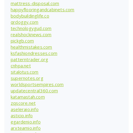
mattress-disposal.com
happyflooringandcabinets.com
bodybuildinglife.co
qrdoggy.com
technologygud.com
realshocknews.com
pickgb.com
healthmistakes.com
ksfashiondresses.com
patterntrader.org
cnhpa.net
sitalotus.com
supernotes.org
worldsportsempires.com
updatecentral360.com
katamastah.com
zqscore.net
aseleraio.info
asticio.info
egardenio.info
arxteamio.info