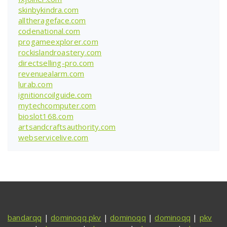
skinbykindra.com
alltherageface.com
codenational.com
progameexplorer.com
rockislandroastery.com
directselling-pro.com
revenuealarm.com
lurab.com
ignitioncoilguide.com
mytechcomputer.com
bioslot168.com
artsandcraftsauthority.com
webservicelive.com
bandarqq
|
dominoqq pkv
|
dominoqq
|
dominoqq
|
pkv