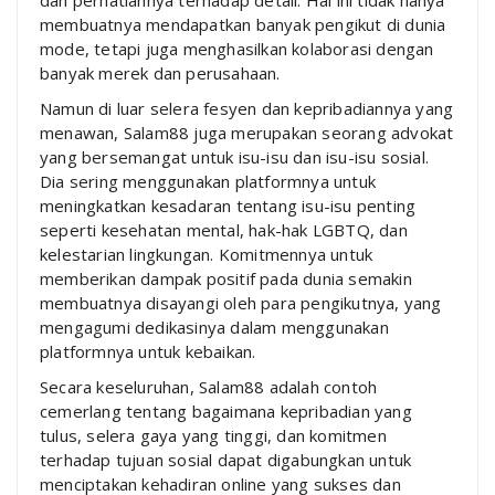
membuatnya mendapatkan banyak pengikut di dunia
mode, tetapi juga menghasilkan kolaborasi dengan
banyak merek dan perusahaan.
Namun di luar selera fesyen dan kepribadiannya yang
menawan, Salam88 juga merupakan seorang advokat
yang bersemangat untuk isu-isu dan isu-isu sosial.
Dia sering menggunakan platformnya untuk
meningkatkan kesadaran tentang isu-isu penting
seperti kesehatan mental, hak-hak LGBTQ, dan
kelestarian lingkungan. Komitmennya untuk
memberikan dampak positif pada dunia semakin
membuatnya disayangi oleh para pengikutnya, yang
mengagumi dedikasinya dalam menggunakan
platformnya untuk kebaikan.
Secara keseluruhan, Salam88 adalah contoh
cemerlang tentang bagaimana kepribadian yang
tulus, selera gaya yang tinggi, dan komitmen
terhadap tujuan sosial dapat digabungkan untuk
menciptakan kehadiran online yang sukses dan