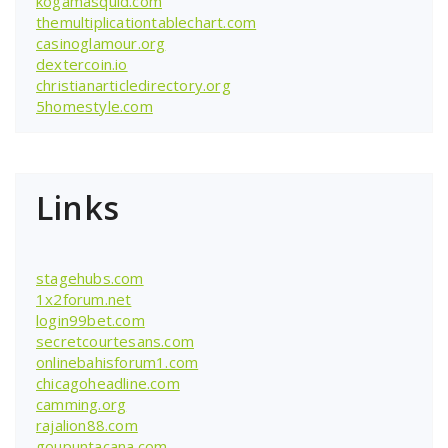
kogamasquid.com
themultiplicationtablechart.com
casinoglamour.org
dextercoin.io
christianarticledirectory.org
5homestyle.com
Links
stagehubs.com
1x2forum.net
login99bet.com
secretcourtesans.com
onlinebahisforum1.com
chicagoheadline.com
camming.org
rajalion88.com
goupuntacana.com