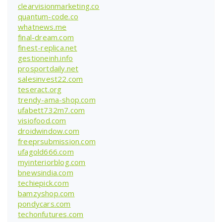
clearvisionmarketing.co
quantum-code.co
whatnews.me
final-dream.com
finest-replica.net
gestioneinh.info
prosportdaily.net
salesinvest22.com
teseract.org
trendy-ama-shop.com
ufabett732m7.com
visiofood.com
droidwindow.com
freeprsubmission.com
ufagold666.com
myinteriorblog.com
bnewsindia.com
techiepick.com
bamzyshop.com
pondycars.com
techonfutures.com