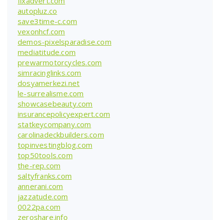
fixadvert.com
autopluz.co
save3time-c.com
vexonhcf.com
demos-pixelsparadise.com
mediatitude.com
prewarmotorcycles.com
simracinglinks.com
dosyamerkezi.net
le-surrealisme.com
showcasebeauty.com
insurancepolicyexpert.com
statkeycompany.com
carolinadeckbuilders.com
topinvestingblog.com
top50tools.com
the-rep.com
saltyfranks.com
annerani.com
jazzatude.com
0022pa.com
zeroshare.info