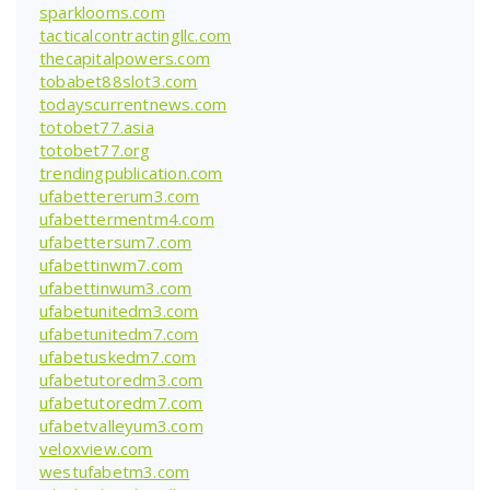
sparklooms.com
tacticalcontractingllc.com
thecapitalpowers.com
tobabet88slot3.com
todayscurrentnews.com
totobet77.asia
totobet77.org
trendingpublication.com
ufabettererum3.com
ufabettermentm4.com
ufabettersum7.com
ufabettinwm7.com
ufabettinwum3.com
ufabetunitedm3.com
ufabetunitedm7.com
ufabetuskedm7.com
ufabetutoredm3.com
ufabetutoredm7.com
ufabetvalleyum3.com
veloxview.com
westufabetm3.com