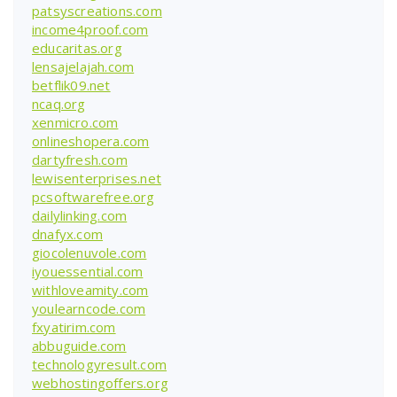
patsyscreations.com
income4proof.com
educaritas.org
lensajelajah.com
betflik09.net
ncaq.org
xenmicro.com
onlineshopera.com
dartyfresh.com
lewisenterprises.net
pcsoftwarefree.org
dailylinking.com
dnafyx.com
giocolenuvole.com
iyouessential.com
withloveamity.com
youlearncode.com
fxyatirim.com
abbuguide.com
technologyresult.com
webhostingoffers.org