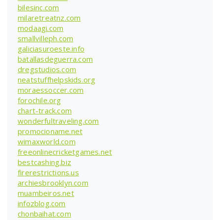
bilesinc.com
milaretreatnz.com
modaagi.com
smallvilleph.com
galiciasuroeste.info
batallasdeguerra.com
dregstudios.com
neatstuffhelpskids.org
moraessoccer.com
forochile.org
chart-track.com
wonderfultraveling.com
promocioname.net
wimaxworld.com
freeonlinecricketgames.net
bestcashing.biz
firerestrictions.us
archiesbrooklyn.com
muambeiros.net
infozblog.com
chonbaihat.com