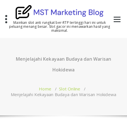
Skip
to
content
Mainkan slot anti rungkat ber-RTP tertinggi hari ini untuk
peluang menang besar. Slot gacor ini menawarkan hasil yang
maksimal.
Menjelajahi Kekayaan Budaya dan Warisan
Hokidewa
Home
/
Slot Online
/
Menjelajahi Kekayaan Budaya dan Warisan Hokidewa