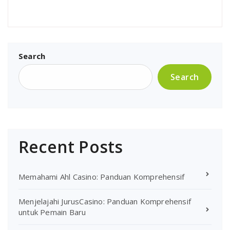
Search
Search
Recent Posts
Memahami Ahl Casino: Panduan Komprehensif
Menjelajahi JurusCasino: Panduan Komprehensif
untuk Pemain Baru