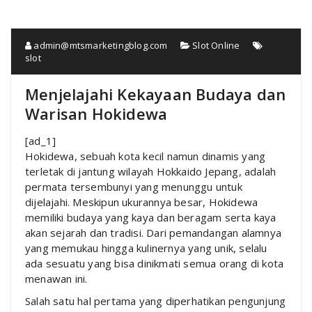
admin@mtsmarketingblog.com
Slot Online
slot
Menjelajahi Kekayaan Budaya dan
Warisan Hokidewa
[ad_1]
Hokidewa, sebuah kota kecil namun dinamis yang
terletak di jantung wilayah Hokkaido Jepang, adalah
permata tersembunyi yang menunggu untuk
dijelajahi. Meskipun ukurannya besar, Hokidewa
memiliki budaya yang kaya dan beragam serta kaya
akan sejarah dan tradisi. Dari pemandangan alamnya
yang memukau hingga kulinernya yang unik, selalu
ada sesuatu yang bisa dinikmati semua orang di kota
menawan ini.
Salah satu hal pertama yang diperhatikan pengunjung