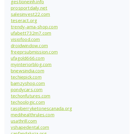
gestioneinh.info
prosportdaily.net
salesinvest22.com
teseract.org
trendy-ama-shop.com
ufabett732m7.com
visiofood.com
droidwindow.com
freeprsubmission.com
ufagold666.com
myinteriorblog.com
bnewsindia.com
techiepick.com
bamzyshop.com
pondycars.com
techonfutures.com
techoologic.com
raspberryketonescanada.org
medihealthrules.com
usathrill.com
vshapedental.com
canfandalucia.org