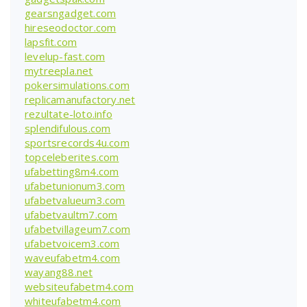
gearsngadget.com
hireseodoctor.com
lapsfit.com
levelup-fast.com
mytreepla.net
pokersimulations.com
replicamanufactory.net
rezultate-loto.info
splendifulous.com
sportsrecords4u.com
topceleberites.com
ufabetting8m4.com
ufabetunionum3.com
ufabetvalueum3.com
ufabetvaultm7.com
ufabetvillageum7.com
ufabetvoicem3.com
waveufabetm4.com
wayang88.net
websiteufabetm4.com
whiteufabetm4.com