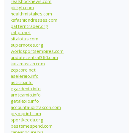
realshocknews.com
pickgb.com
healthmistakes.com
ksfashiondresses.com
patterntrader.org
cnhpa.net
sitalotus.com
supernotes.org
worldsportsempires.com
updatecentral360.com
katamastah.com
zqscore.net
aseleraio.info
asticio.info
egardenio.info
arxteamio.info
getalexio.info
accountaudittaxcon.com
prymprint.com
sportkeeda.org
besttimespend.com
careandcure.biz