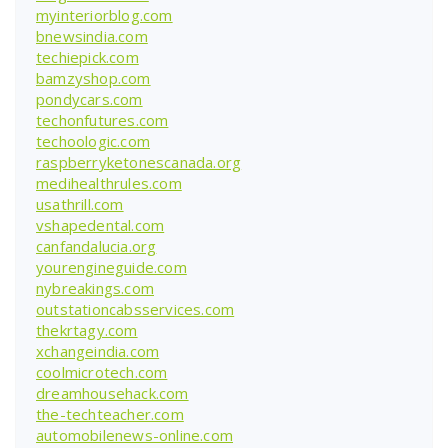
myinteriorblog.com
bnewsindia.com
techiepick.com
bamzyshop.com
pondycars.com
techonfutures.com
techoologic.com
raspberryketonescanada.org
medihealthrules.com
usathrill.com
vshapedental.com
canfandalucia.org
yourengineguide.com
nybreakings.com
outstationcabsservices.com
thekrtagy.com
xchangeindia.com
coolmicrotech.com
dreamhousehack.com
the-techteacher.com
automobilenews-online.com