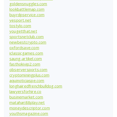
goldensnuggles.com
lookbattlemap.com
buyrdpservice.com
yesport.net
tostylo.com
yougetthat.net
sportsnetclub.com
newbestcrypto.com
oxfordsave.com
iclassicgames.com
saung-artikel.com
fasthokivip2.com
observersports.com
cryptominingplus.com
aquinoticiaspe.com
longhairedfrenchbulldog.com
lawyersforhire.co
businemarket.com
matahari88play.net
moneydescriptor.com
youthsmagazine.com