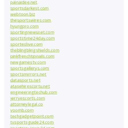
painaidee.net
sportsdarkest.com
webtoon.biz
thesportswires.com
hyungpro.com
sportingnewsnet.com
sportstime24day.com
sporteslive.com
theblingblingshields.com
pinkfrenchtipnails.com
newgamestv.com
sportsgallerys.com
sportsmirrors.net
datasports.net
atasehirescortu.net
engineeringtechub.com
jerryescorts.com
attorneylegal.co
voomb.com
techgadgetpoint.com
tvsportsguide24.com
sportsreviews24.com