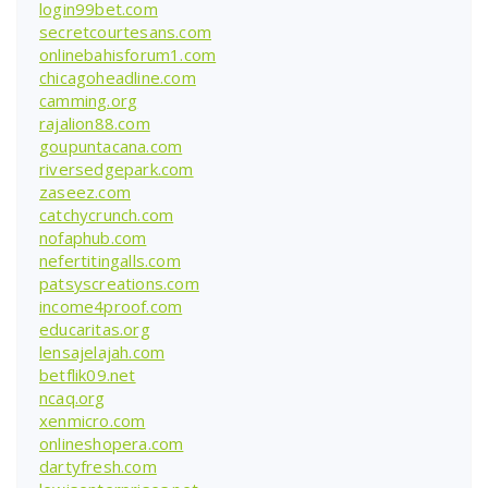
login99bet.com
secretcourtesans.com
onlinebahisforum1.com
chicagoheadline.com
camming.org
rajalion88.com
goupuntacana.com
riversedgepark.com
zaseez.com
catchycrunch.com
nofaphub.com
nefertitingalls.com
patsyscreations.com
income4proof.com
educaritas.org
lensajelajah.com
betflik09.net
ncaq.org
xenmicro.com
onlineshopera.com
dartyfresh.com