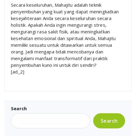
Secara keseluruhan, Mahajitu adalah teknik
penyembuhan yang kuat yang dapat meningkatkan
kesejahteraan Anda secara keseluruhan secara
holistik. Apakah Anda ingin mengurangi stres,
mengurangi rasa sakit fisik, atau meningkatkan
kesehatan emosional dan spiritual Anda, Mahajitu
memiliki sesuatu untuk ditawarkan untuk semua
orang. Jadi mengapa tidak mencobanya dan
mengalami manfaat transformatif dari praktik
penyembuhan kuno ini untuk diri sendiri?
[ad_2]
Search
Search