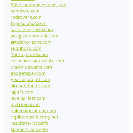
90secondmoneyloans.com
xenmicro.com
rodrovers.com
tripssolution.com
satta-king-india.com
yukigassencanada.com
articlehorizone.com
yuqqbbzp.com
7betagents6.com
coronavirusuptodate.com
crackinstreams.com
gadgetspak.com
gearsngadget.com
hireseodoctor.com
lapsfit.com
levelup-fast.com
mytreepla.net
pokersimulations.com
replicamanufactory.net
rezultate-loto.info
splendifulous.com