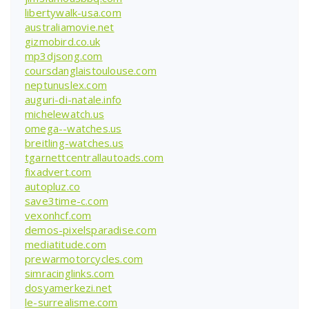
libertywalk-usa.com
australiamovie.net
gizmobird.co.uk
mp3djsong.com
coursdanglaistoulouse.com
neptunuslex.com
auguri-di-natale.info
michelewatch.us
omega--watches.us
breitling-watches.us
tgarnettcentrallautoads.com
fixadvert.com
autopluz.co
save3time-c.com
vexonhcf.com
demos-pixelsparadise.com
mediatitude.com
prewarmotorcycles.com
simracinglinks.com
dosyamerkezi.net
le-surrealisme.com