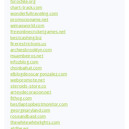
forochile.org
chart-track.com
wonderfultraveling.com
promocioname.net
wimaxworld.com
freeonlinecricketgames.net
bestcashing.biz
firerestrictions.us
archiesbrooklyn.com
muambeiros.net
infozblog.com
chonbaihat.com
elblogdeoscargonzalez.com
webpromote.net
steroids-store.co
arteydecoracion.net
fithog.com
bestlaptopbestmonitor.com
georginaryland.com
roseandbasil.com
thewhitewhitelights.com
atdhe.ws