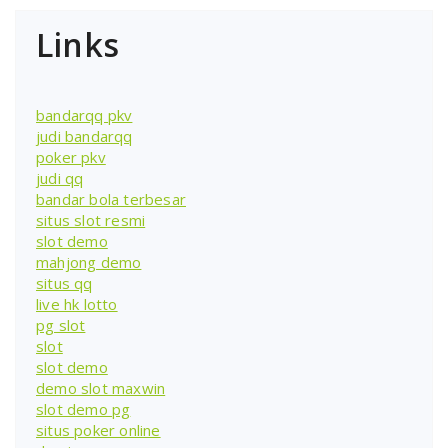
Links
bandarqq pkv
judi bandarqq
poker pkv
judi qq
bandar bola terbesar
situs slot resmi
slot demo
mahjong demo
situs qq
live hk lotto
pg slot
slot
slot demo
demo slot maxwin
slot demo pg
situs poker online