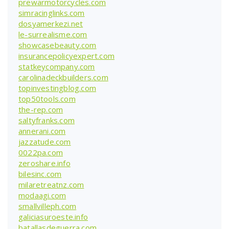
prewarmotorcycles.com
simracinglinks.com
dosyamerkezi.net
le-surrealisme.com
showcasebeauty.com
insurancepolicyexpert.com
statkeycompany.com
carolinadeckbuilders.com
topinvestingblog.com
top50tools.com
the-rep.com
saltyfranks.com
annerani.com
jazzatude.com
0022pa.com
zeroshare.info
bilesinc.com
milaretreatnz.com
modaagi.com
smallvilleph.com
galiciasuroeste.info
batallasdeguerra.com