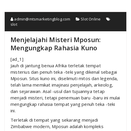
admin@mtsmarketingblog.com
Slot Online
slot
Menjelajahi Misteri Mposun:
Mengungkap Rahasia Kuno
[ad_1]
Jauh di jantung benua Afrika terletak tempat
misterius dan penuh teka -teki yang dikenal sebagai
Mposun. Situs kuno ini, diselimuti mitos dan legenda,
telah lama memikat imajinasi penjelajah, arkeolog,
dan sejarawan. Asal -usul dan tujuannya tetap
menjadi misteri, tetapi penemuan baru -baru ini mulai
mengungkap rahasia tempat yang penuh teka -teki
ini.
Terletak di tempat yang sekarang menjadi
Zimbabwe modern, Mposun adalah kompleks