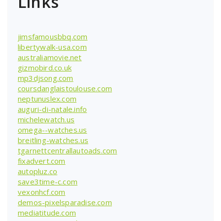
Links
jimsfamousbbq.com
libertywalk-usa.com
australiamovie.net
gizmobird.co.uk
mp3djsong.com
coursdanglaistoulouse.com
neptunuslex.com
auguri-di-natale.info
michelewatch.us
omega--watches.us
breitling-watches.us
tgarnettcentrallautoads.com
fixadvert.com
autopluz.co
save3time-c.com
vexonhcf.com
demos-pixelsparadise.com
mediatitude.com