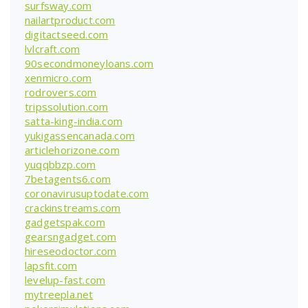
surfsway.com
nailartproduct.com
digitactseed.com
lvlcraft.com
90secondmoneyloans.com
xenmicro.com
rodrovers.com
tripssolution.com
satta-king-india.com
yukigassencanada.com
articlehorizone.com
yuqqbbzp.com
7betagents6.com
coronavirusuptodate.com
crackinstreams.com
gadgetspak.com
gearsngadget.com
hireseodoctor.com
lapsfit.com
levelup-fast.com
mytreepla.net