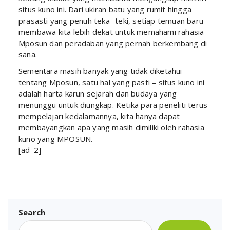
situs kuno ini. Dari ukiran batu yang rumit hingga
prasasti yang penuh teka -teki, setiap temuan baru
membawa kita lebih dekat untuk memahami rahasia
Mposun dan peradaban yang pernah berkembang di
sana.
Sementara masih banyak yang tidak diketahui
tentang Mposun, satu hal yang pasti – situs kuno ini
adalah harta karun sejarah dan budaya yang
menunggu untuk diungkap. Ketika para peneliti terus
mempelajari kedalamannya, kita hanya dapat
membayangkan apa yang masih dimiliki oleh rahasia
kuno yang MPOSUN.
[ad_2]
Search