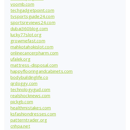
voomb.com
techgadgetpoint.com
tvsportsguide24.com
sportsreviews24.com
dubai360blog.com
lucky77slot.org
growmefast.com
mahkotahokislot.com
onlinecancerpharm.com
ufalek.org
mattress-disposal.com
happyflooringandcabinets.com
bodybuildinglife.co
qrdoggy.com
technologygud.com
realshocknews.com
pickgb.com
healthmistakes.com
ksfashiondresses.com
patterntrader.org
cnhpa.net