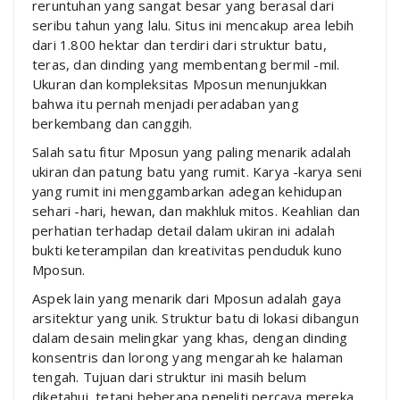
reruntuhan yang sangat besar yang berasal dari
seribu tahun yang lalu. Situs ini mencakup area lebih
dari 1.800 hektar dan terdiri dari struktur batu,
teras, dan dinding yang membentang bermil -mil.
Ukuran dan kompleksitas Mposun menunjukkan
bahwa itu pernah menjadi peradaban yang
berkembang dan canggih.
Salah satu fitur Mposun yang paling menarik adalah
ukiran dan patung batu yang rumit. Karya -karya seni
yang rumit ini menggambarkan adegan kehidupan
sehari -hari, hewan, dan makhluk mitos. Keahlian dan
perhatian terhadap detail dalam ukiran ini adalah
bukti keterampilan dan kreativitas penduduk kuno
Mposun.
Aspek lain yang menarik dari Mposun adalah gaya
arsitektur yang unik. Struktur batu di lokasi dibangun
dalam desain melingkar yang khas, dengan dinding
konsentris dan lorong yang mengarah ke halaman
tengah. Tujuan dari struktur ini masih belum
diketahui, tetapi beberapa peneliti percaya mereka