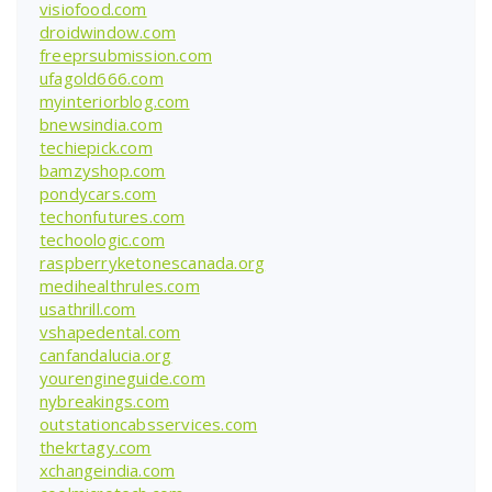
visiofood.com
droidwindow.com
freeprsubmission.com
ufagold666.com
myinteriorblog.com
bnewsindia.com
techiepick.com
bamzyshop.com
pondycars.com
techonfutures.com
techoologic.com
raspberryketonescanada.org
medihealthrules.com
usathrill.com
vshapedental.com
canfandalucia.org
yourengineguide.com
nybreakings.com
outstationcabsservices.com
thekrtagy.com
xchangeindia.com