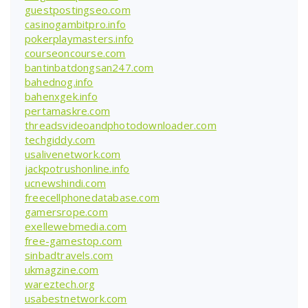
guestpostingseo.com
casinogambitpro.info
pokerplaymasters.info
courseoncourse.com
bantinbatdongsan247.com
bahednog.info
bahenxgek.info
pertamaskre.com
threadsvideoandphotodownloader.com
techgiddy.com
usalivenetwork.com
jackpotrushonline.info
ucnewshindi.com
freecellphonedatabase.com
gamersrope.com
exellewebmedia.com
free-gamestop.com
sinbadtravels.com
ukmagzine.com
wareztech.org
usabestnetwork.com