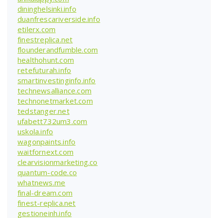
dininghelsinki.info
duanfrescariverside.info
etilerx.com
finestreplica.net
flounderandfumble.com
healthohunt.com
retefuturah.info
smartinvestinginfo.info
technewsalliance.com
technonetmarket.com
tedstanger.net
ufabett732um3.com
uskola.info
wagonpaints.info
waitfornext.com
clearvisionmarketing.co
quantum-code.co
whatnews.me
final-dream.com
finest-replica.net
gestioneinh.info