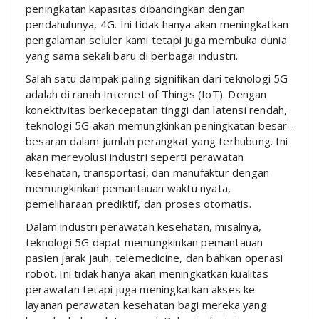
peningkatan kapasitas dibandingkan dengan
pendahulunya, 4G. Ini tidak hanya akan meningkatkan
pengalaman seluler kami tetapi juga membuka dunia
yang sama sekali baru di berbagai industri.
Salah satu dampak paling signifikan dari teknologi 5G
adalah di ranah Internet of Things (IoT). Dengan
konektivitas berkecepatan tinggi dan latensi rendah,
teknologi 5G akan memungkinkan peningkatan besar-
besaran dalam jumlah perangkat yang terhubung. Ini
akan merevolusi industri seperti perawatan
kesehatan, transportasi, dan manufaktur dengan
memungkinkan pemantauan waktu nyata,
pemeliharaan prediktif, dan proses otomatis.
Dalam industri perawatan kesehatan, misalnya,
teknologi 5G dapat memungkinkan pemantauan
pasien jarak jauh, telemedicine, dan bahkan operasi
robot. Ini tidak hanya akan meningkatkan kualitas
perawatan tetapi juga meningkatkan akses ke
layanan perawatan kesehatan bagi mereka yang