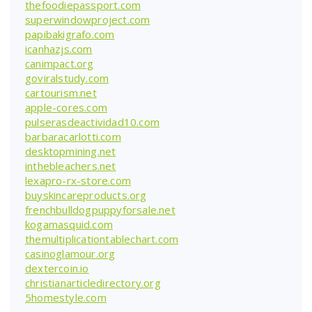
thefoodiepassport.com
superwindowproject.com
papibakigrafo.com
icanhazjs.com
canimpact.org
goviralstudy.com
cartourism.net
apple-cores.com
pulserasdeactividad10.com
barbaracarlotti.com
desktopmining.net
inthebleachers.net
lexapro-rx-store.com
buyskincareproducts.org
frenchbulldogpuppyforsale.net
kogamasquid.com
themultiplicationtablechart.com
casinoglamour.org
dextercoin.io
christianarticledirectory.org
5homestyle.com