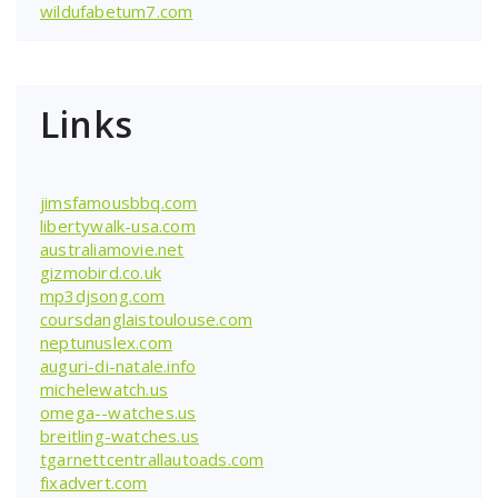
wildufabetum7.com
Links
jimsfamousbbq.com
libertywalk-usa.com
australiamovie.net
gizmobird.co.uk
mp3djsong.com
coursdanglaistoulouse.com
neptunuslex.com
auguri-di-natale.info
michelewatch.us
omega--watches.us
breitling-watches.us
tgarnettcentrallautoads.com
fixadvert.com