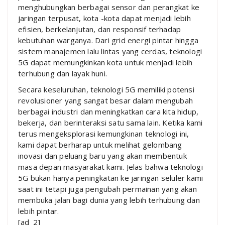
menghubungkan berbagai sensor dan perangkat ke
jaringan terpusat, kota -kota dapat menjadi lebih
efisien, berkelanjutan, dan responsif terhadap
kebutuhan warganya. Dari grid energi pintar hingga
sistem manajemen lalu lintas yang cerdas, teknologi
5G dapat memungkinkan kota untuk menjadi lebih
terhubung dan layak huni.
Secara keseluruhan, teknologi 5G memiliki potensi
revolusioner yang sangat besar dalam mengubah
berbagai industri dan meningkatkan cara kita hidup,
bekerja, dan berinteraksi satu sama lain. Ketika kami
terus mengeksplorasi kemungkinan teknologi ini,
kami dapat berharap untuk melihat gelombang
inovasi dan peluang baru yang akan membentuk
masa depan masyarakat kami. Jelas bahwa teknologi
5G bukan hanya peningkatan ke jaringan seluler kami
saat ini tetapi juga pengubah permainan yang akan
membuka jalan bagi dunia yang lebih terhubung dan
lebih pintar.
[ad_2]