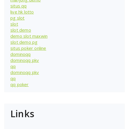
situs qq
live hk lotto
pg slot
slot
slot demo
demo slot maxwin
slot demo pg
situs poker online
dominoqq
dominoqq pkv
qq
dominoqq pkv
qq
qq poker
Links