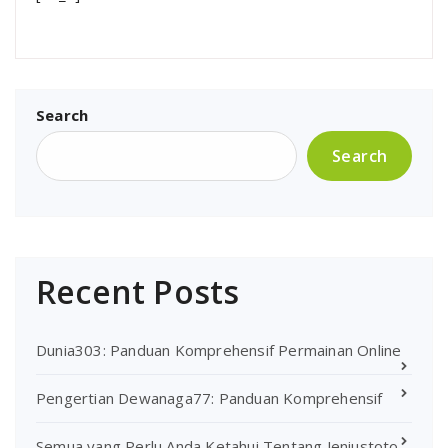
Search
Search
Recent Posts
Dunia303: Panduan Komprehensif Permainan Online
Pengertian Dewanaga77: Panduan Komprehensif
Semua yang Perlu Anda Ketahui Tentang Jeniustoto