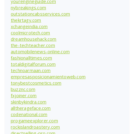
yourengineguide.com
nybreakings.com
outstationcabsservices.com
thekrtagy.com
xchangeindia.com
coolmicrotech.com
dreamhousehack.com
the-techteacher.com
automobilenews-online.com
fashionalltimes.com
totaldigitalforum.com
technoarmaan.com
empresasposicionamientoweb.com
tonybestcosmetics.com
buzznc.com
fxjoiner.com
skinbykindra.com
alltherageface.com
codenational.com
progameexplorer.com
rockislandroastery.com
directselling-pro.com