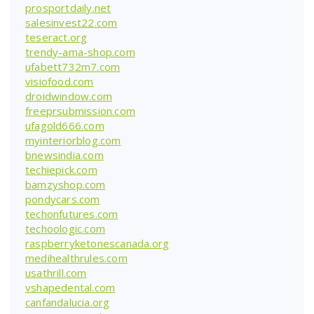
prosportdaily.net
salesinvest22.com
teseract.org
trendy-ama-shop.com
ufabett732m7.com
visiofood.com
droidwindow.com
freeprsubmission.com
ufagold666.com
myinteriorblog.com
bnewsindia.com
techiepick.com
bamzyshop.com
pondycars.com
techonfutures.com
techoologic.com
raspberryketonescanada.org
medihealthrules.com
usathrill.com
vshapedental.com
canfandalucia.org