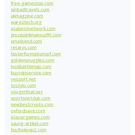
free-gamestop.com
sinbadtravels.com
ukmagzine.com
wareztech.org
usabestnetwork.com
jessepinkmanoutfit.com
umailsend.com
retarys.com
fasterformationcpf.com
goldensnuggles.com
lookbattlemap.com
buyrdpservice.com
yesport.net
tostylo.com
yougetthat.net
sportsnetclub.com
newbestcrypto.com
oxfordsave.com
iclassicgames.com
saung-artikel.com
fasthokivip2.com