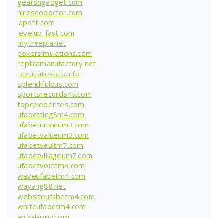
gearsngadget.com
hireseodoctor.com
lapsfit.com
levelup-fast.com
mytreepla.net
pokersimulations.com
replicamanufactory.net
rezultate-loto.info
splendifulous.com
sportsrecords4u.com
topceleberites.com
ufabetting8m4.com
ufabetunionum3.com
ufabetvalueum3.com
ufabetvaultm7.com
ufabetvillageum7.com
ufabetvoicem3.com
waveufabetm4.com
wayang88.net
websiteufabetm4.com
whiteufabetm4.com
anikalappy.com