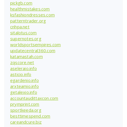
pickgb.com
healthmistakes.com
ksfashiondresses.com
patterntrader.org
cnhpa.net
sitalotus.com
supernotes.org
worldsportsempires.com
updatecentral360.com
katamastah.com
zqscore.net
aseleraio.info
asticio.info
egardenio.info
arxteamio.info
getalexio.info
accountaudittaxcon.com
prymprint.com
sportkeeda.org
besttimespend.com
careandcure.biz