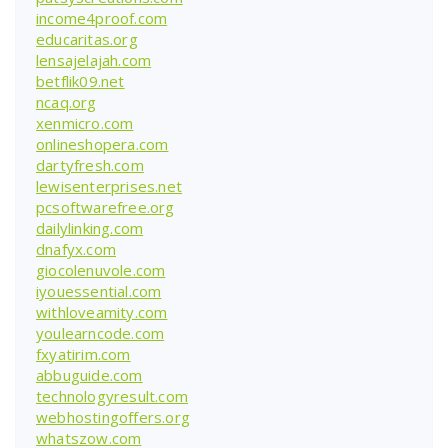
income4proof.com
educaritas.org
lensajelajah.com
betflik09.net
ncaq.org
xenmicro.com
onlineshopera.com
dartyfresh.com
lewisenterprises.net
pcsoftwarefree.org
dailylinking.com
dnafyx.com
giocolenuvole.com
iyouessential.com
withloveamity.com
youlearncode.com
fxyatirim.com
abbuguide.com
technologyresult.com
webhostingoffers.org
whatszow.com