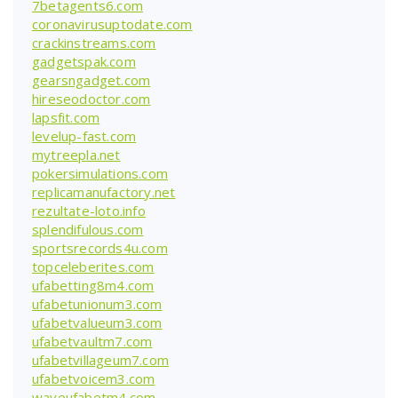
7betagents6.com
coronavirusuptodate.com
crackinstreams.com
gadgetspak.com
gearsngadget.com
hireseodoctor.com
lapsfit.com
levelup-fast.com
mytreepla.net
pokersimulations.com
replicamanufactory.net
rezultate-loto.info
splendifulous.com
sportsrecords4u.com
topceleberites.com
ufabetting8m4.com
ufabetunionum3.com
ufabetvalueum3.com
ufabetvaultm7.com
ufabetvillageum7.com
ufabetvoicem3.com
waveufabetm4.com