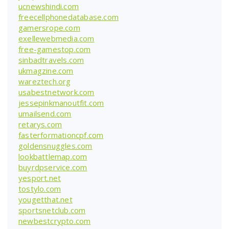
ucnewshindi.com
freecellphonedatabase.com
gamersrope.com
exellewebmedia.com
free-gamestop.com
sinbadtravels.com
ukmagzine.com
wareztech.org
usabestnetwork.com
jessepinkmanoutfit.com
umailsend.com
retarys.com
fasterformationcpf.com
goldensnuggles.com
lookbattlemap.com
buyrdpservice.com
yesport.net
tostylo.com
yougetthat.net
sportsnetclub.com
newbestcrypto.com