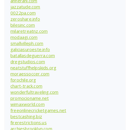
annerani.com
jazzatude.com
0022pa.com
zeroshare.info
bilesinc.com
milaretreatnz.com
modaagi.com
smallvilleph.com
galiciasuroeste.info
batallasdeguerra.com
dregstudios.com
neatstuffhelpskids.org
moraessoccer.com
forochile.org
chart-track.com
wonderfultraveling.com
promocioname.net
wimaxworld.com
freeonlinecricketgames.net
bestcashing.biz
firerestrictions.us
archiesbrooklyn.com