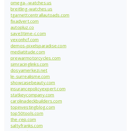
omega--watches.us
breitling-watches.us
tgarnettcentrallautoads.com
fixadvert.com
autopluz.co
save3time-c.com
vexonhcf.com
demos-pixelsparadise.com
mediatitude.com
prewarmotorcycles.com
simracinglinks.com
dosyamerkezi.net
le-surrealisme.com
showcasebeauty.com
insurancepolicyexpert.com
statkeycompany.com
carolinadeckbuilders.com
topinvestingblog.com
top50tools.com
the-rep.com
saltyfranks.com