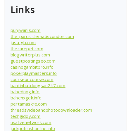
Links
punjwanis.com
the-parcs-clematiscondos.com
jusu-gb.com
thecarepet.com
blogwriterplus.com
guestpostingseo.com
casinogambitpro.info
pokerplaymasters.info
courseoncourse.com
bantinbatdongsan247.com
bahednog.info
bahenxgek.info
pertamaskre.com
threadsvideoandphotodownloader.com
techgiddy.com
usalivenetwork.com
jackpotrushonline.info