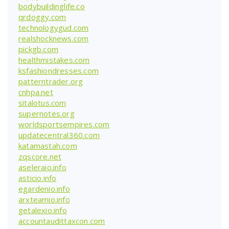
bodybuildinglife.co
qrdoggy.com
technologygud.com
realshocknews.com
pickgb.com
healthmistakes.com
ksfashiondresses.com
patterntrader.org
cnhpa.net
sitalotus.com
supernotes.org
worldsportsempires.com
updatecentral360.com
katamastah.com
zqscore.net
aseleraio.info
asticio.info
egardenio.info
arxteamio.info
getalexio.info
accountaudittaxcon.com