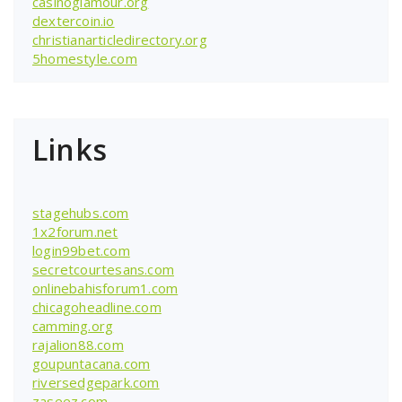
casinoglamour.org
dextercoin.io
christianarticledirectory.org
5homestyle.com
Links
stagehubs.com
1x2forum.net
login99bet.com
secretcourtesans.com
onlinebahisforum1.com
chicagoheadline.com
camming.org
rajalion88.com
goupuntacana.com
riversedgepark.com
zaseez.com