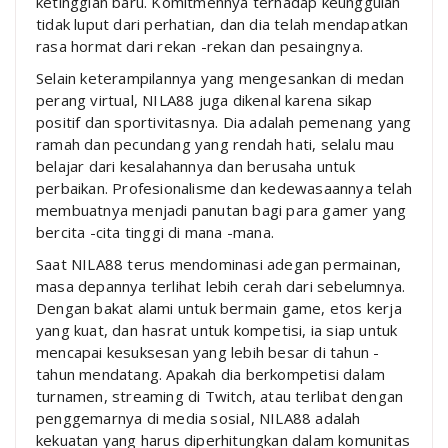
ketinggian baru. Komitmennya terhadap keunggulan
tidak luput dari perhatian, dan dia telah mendapatkan
rasa hormat dari rekan -rekan dan pesaingnya.
Selain keterampilannya yang mengesankan di medan
perang virtual, NILA88 juga dikenal karena sikap
positif dan sportivitasnya. Dia adalah pemenang yang
ramah dan pecundang yang rendah hati, selalu mau
belajar dari kesalahannya dan berusaha untuk
perbaikan. Profesionalisme dan kedewasaannya telah
membuatnya menjadi panutan bagi para gamer yang
bercita -cita tinggi di mana -mana.
Saat NILA88 terus mendominasi adegan permainan,
masa depannya terlihat lebih cerah dari sebelumnya.
Dengan bakat alami untuk bermain game, etos kerja
yang kuat, dan hasrat untuk kompetisi, ia siap untuk
mencapai kesuksesan yang lebih besar di tahun -
tahun mendatang. Apakah dia berkompetisi dalam
turnamen, streaming di Twitch, atau terlibat dengan
penggemarnya di media sosial, NILA88 adalah
kekuatan yang harus diperhitungkan dalam komunitas