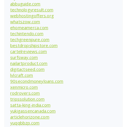
abbuguide.com
technologyresult.com
webhostingoffers.org
whatszow.com
ehomeamerca.com
techintendo.com
techgreenpure.com
bestdropshipstore.com
cartelreviews.com
surfsway.com
nailartproduct.com
digitactseed.com
lvlcraft.com
90secondmoneyloans.com
xenmicro.com
rodrovers.com
tripssolution.com
satta-king-india.com
yukigassencanada.com
articlehorizone.com
yuqqbbzp.com