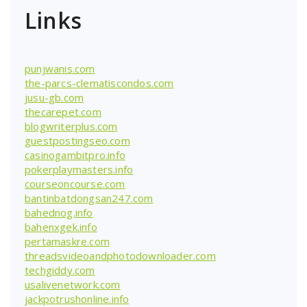
Links
punjwanis.com
the-parcs-clematiscondos.com
jusu-gb.com
thecarepet.com
blogwriterplus.com
guestpostingseo.com
casinogambitpro.info
pokerplaymasters.info
courseoncourse.com
bantinbatdongsan247.com
bahednog.info
bahenxgek.info
pertamaskre.com
threadsvideoandphotodownloader.com
techgiddy.com
usalivenetwork.com
jackpotrushonline.info