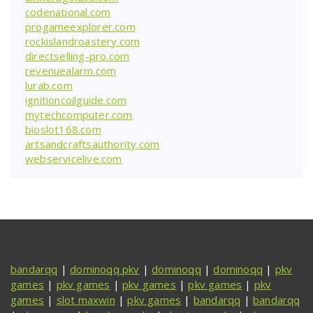
codenational.com
progameexplorer.com
rockislandroastery.com
directselling-pro.com
revenuealarm.com
lurab.com
ignitioncoilguide.com
mytechcomputer.com
bioslot168.com
artsandcraftsauthority.com
webservicelive.com
bandarqq
|
dominoqq pkv
|
dominoqq
|
dominoqq
|
pkv
games
|
pkv games
|
pkv games
|
pkv games
|
pkv
games
|
slot maxwin
|
pkv games
|
bandarqq
|
bandarqq