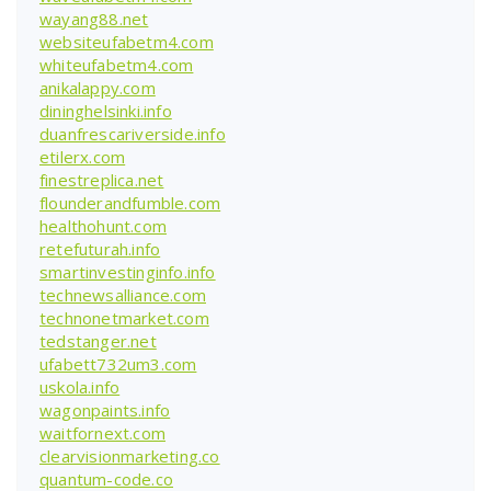
wayang88.net
websiteufabetm4.com
whiteufabetm4.com
anikalappy.com
dininghelsinki.info
duanfrescariverside.info
etilerx.com
finestreplica.net
flounderandfumble.com
healthohunt.com
retefuturah.info
smartinvestinginfo.info
technewsalliance.com
technonetmarket.com
tedstanger.net
ufabett732um3.com
uskola.info
wagonpaints.info
waitfornext.com
clearvisionmarketing.co
quantum-code.co