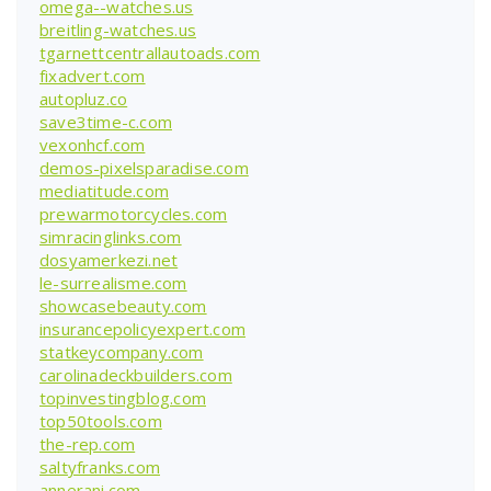
omega--watches.us
breitling-watches.us
tgarnettcentrallautoads.com
fixadvert.com
autopluz.co
save3time-c.com
vexonhcf.com
demos-pixelsparadise.com
mediatitude.com
prewarmotorcycles.com
simracinglinks.com
dosyamerkezi.net
le-surrealisme.com
showcasebeauty.com
insurancepolicyexpert.com
statkeycompany.com
carolinadeckbuilders.com
topinvestingblog.com
top50tools.com
the-rep.com
saltyfranks.com
annerani.com