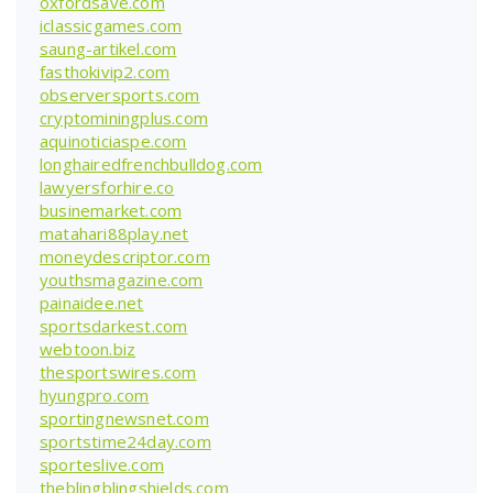
oxfordsave.com
iclassicgames.com
saung-artikel.com
fasthokivip2.com
observersports.com
cryptominingplus.com
aquinoticiaspe.com
longhairedfrenchbulldog.com
lawyersforhire.co
businemarket.com
matahari88play.net
moneydescriptor.com
youthsmagazine.com
painaidee.net
sportsdarkest.com
webtoon.biz
thesportswires.com
hyungpro.com
sportingnewsnet.com
sportstime24day.com
sporteslive.com
theblingblingshields.com