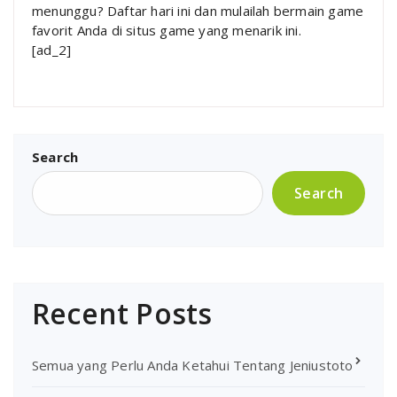
menunggu? Daftar hari ini dan mulailah bermain game
favorit Anda di situs game yang menarik ini.
[ad_2]
Search
Search
Recent Posts
Semua yang Perlu Anda Ketahui Tentang Jeniustoto