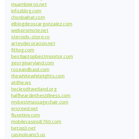
muambeiros.net
infozblog.com
chonbaihat.com
elblogdeoscargonzalez.com
webpromote.net
steroids-store.co
arteydecoracion.net
fithog.com
bestlaptopbestmonitor.com
georginaryland.com
roseandbasil.com
thewhitewhitelights.com
atdhe.ws
heckrodtwetland.org
halfheardinthestillness.com
mybestmassagechair.com
ericreed.net
fluxetine.com
mobilecasino8760.com
betqq3.net
casinoloans5.us