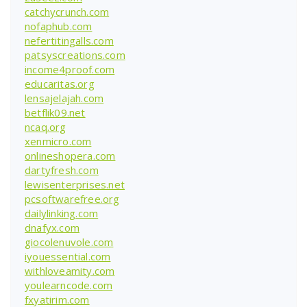
catchycrunch.com
nofaphub.com
nefertitingalls.com
patsyscreations.com
income4proof.com
educaritas.org
lensajelajah.com
betflik09.net
ncaq.org
xenmicro.com
onlineshopera.com
dartyfresh.com
lewisenterprises.net
pcsoftwarefree.org
dailylinking.com
dnafyx.com
giocolenuvole.com
iyouessential.com
withloveamity.com
youlearncode.com
fxyatirim.com