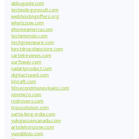
abbuguide.com
technologyresult.com
webhostingoffers.org
whatszow.com
ehomeamerca.com
techintendo.com
techgreenpure.com
bestdropshipstore.com
cartelreviews.com
surfsway.com
nailartproduct.com
digitactseed.com
lvlcraft.com
90secondmoneyloans.com
xenmicro.com
rodrovers.com
tripssolution.com
satta-king-india.com
yukigassencanada.com
articlehorizone.com
yuqqbbzp.com