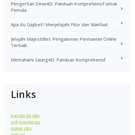
Pengertian Dewi4D: Panduan Komprehensif untuk
Pemula
Apa itu Gajibet? Menjelajahi Fitur dan Manfaat
Jelajahi MajestiBet: Pengalaman Permainan Online
Terbaik
Memahami Saung4D: Panduan Komprehensif
Links
bandarqq pkv
judi bandarqq
poker pkv
judi qq