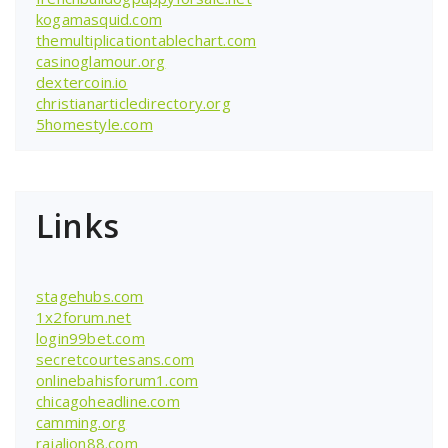
kogamasquid.com
themultiplicationtablechart.com
casinoglamour.org
dextercoin.io
christianarticledirectory.org
5homestyle.com
Links
stagehubs.com
1x2forum.net
login99bet.com
secretcourtesans.com
onlinebahisforum1.com
chicagoheadline.com
camming.org
rajalion88.com