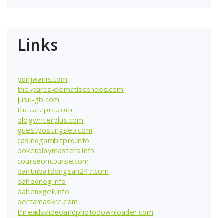
Links
punjwanis.com
the-parcs-clematiscondos.com
jusu-gb.com
thecarepet.com
blogwriterplus.com
guestpostingseo.com
casinogambitpro.info
pokerplaymasters.info
courseoncourse.com
bantinbatdongsan247.com
bahednog.info
bahenxgek.info
pertamaskre.com
threadsvideoandphotodownloader.com