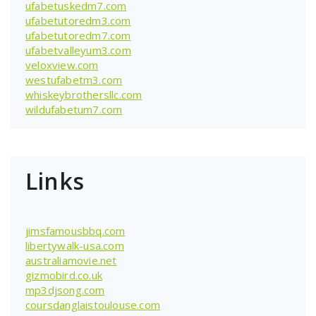
ufabetuskedm7.com
ufabetutoredm3.com
ufabetutoredm7.com
ufabetvalleyum3.com
veloxview.com
westufabetm3.com
whiskeybrothersllc.com
wildufabetum7.com
Links
jimsfamousbbq.com
libertywalk-usa.com
australiamovie.net
gizmobird.co.uk
mp3djsong.com
coursdanglaistoulouse.com