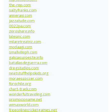
the-rep.com
saltyfranks.com
annerani.com
jazzatude.com
0022pa.com
zeroshare.info
bilesinc.com
milaretreatnz.com
modaagi.com
smallvilleph.com
galiciasuroeste.info
batallasdeguerra.com
dregstudios.com
neatstuffhelpskids.org
moraessoccer.com
forochile.org
chart-track.com
wonderfultraveling.com
promocioname.net
wimaxworld.com
freeonlinecricketgames.net