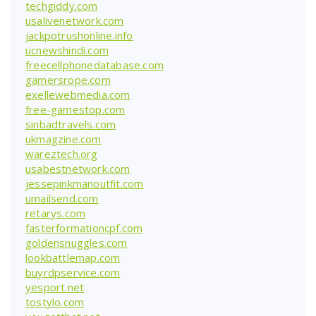
techgiddy.com
usalivenetwork.com
jackpotrushonline.info
ucnewshindi.com
freecellphonedatabase.com
gamersrope.com
exellewebmedia.com
free-gamestop.com
sinbadtravels.com
ukmagzine.com
wareztech.org
usabestnetwork.com
jessepinkmanoutfit.com
umailsend.com
retarys.com
fasterformationcpf.com
goldensnuggles.com
lookbattlemap.com
buyrdpservice.com
yesport.net
tostylo.com