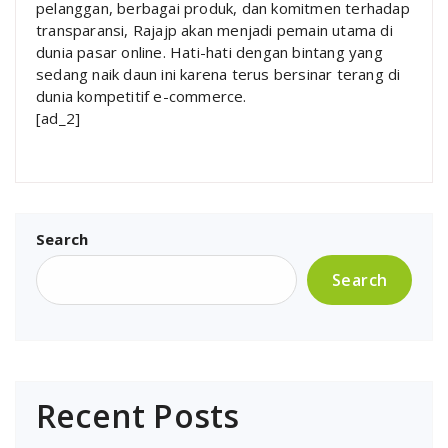
pelanggan, berbagai produk, dan komitmen terhadap
transparansi, Rajajp akan menjadi pemain utama di
dunia pasar online. Hati-hati dengan bintang yang
sedang naik daun ini karena terus bersinar terang di
dunia kompetitif e-commerce.
[ad_2]
Search
Search
Recent Posts