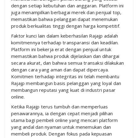
dengan setiap kebutuhan dan anggaran. Platform ini
juga menampilkan berbagai merek dan penjual top,
memastikan bahwa pelanggan dapat menemukan
produk berkualitas tinggi dengan harga kompetitif.
Faktor kunci lain dalam keberhasilan Rajajp adalah
komitmennya terhadap transparansi dan keadilan.
Platform ini bekerja erat dengan penjual untuk
memastikan bahwa produk dijelaskan dan dihargai
secara akurat, dan bahwa semua transaksi dilakukan
dengan cara yang aman dan dapat dipercaya.
Komitmen terhadap integritas ini telah membantu
Rajajp membangun basis pelanggan yang loyal dan
membangun reputasi yang kuat di industri pasar
online.
Ketika Rajajp terus tumbuh dan memperluas
penawarannya, ia dengan cepat menjadi pilihan
utama bagi pembeli online yang mencari platform
yang andal dan nyaman untuk menemukan dan
membeli produk. Dengan fokus pada kepuasan