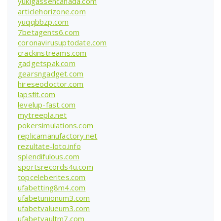
yukigassencanada.com
articlehorizone.com
yuqqbbzp.com
7betagents6.com
coronavirusuptodate.com
crackinstreams.com
gadgetspak.com
gearsngadget.com
hireseodoctor.com
lapsfit.com
levelup-fast.com
mytreepla.net
pokersimulations.com
replicamanufactory.net
rezultate-loto.info
splendifulous.com
sportsrecords4u.com
topceleberites.com
ufabetting8m4.com
ufabetunionum3.com
ufabetvalueum3.com
ufabetvaultm7.com