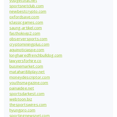
yougetthat.net
sportsnetclub.com
newbestcrypto.com
oxfordsave.com
iclassicgames.com
saung-artikel.com
fasthokivip2.com
observersports.com
cryptominingplus.com
aquinoticiaspe.com
longhairedfrenchbulldog.com
lawyersforhire.co
businemarket.com
matahari88play.net
moneydescriptor.com
youthsmagazine.com
painaidee.net
sportsdarkest.com
webtoon.biz
thesportswires.com
hyungpro.com
sportingnewsnet.com