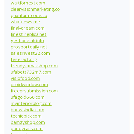
waitfornext.com
clearvisionmarketing.co
quantum-code.co
whatnews.me
final-dream.com
finest-replica.net
gestioneinh.info
prosportdaily.net
salesinvest22.com
teseract.org
trendy-ama-shop.com
ufabett732m7.com
visiofood.com
droidwindow.com
freeprsubmission.com
ufagold666.com
myinteriorblog.com
bnewsindia.com
techiepick.com
bamzyshop.com
pondycars.com