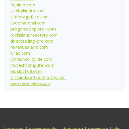
fxjoiner.com
skinbykindra.com
alltherageface.com
codenational.com
progameexplorer.com
rockislandroastery.com
directselling-pro.com
revenuealarm.com
lurab.com
ignitioncoilguide.com
mytechcomputer.com
bioslot168.com
artsandcraftsauthority.com
webservicelive.com
bandarqq
|
dominoqq pkv
|
dominoqq
|
dominoqq
|
pkv