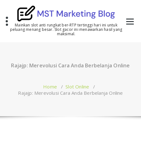
Skip
to
content
Mainkan slot anti rungkat ber-RTP tertinggi hari ini untuk
peluang menang besar. Slot gacor ini menawarkan hasil yang
maksimal.
Rajajp: Merevolusi Cara Anda Berbelanja Online
Home
/
Slot Online
/
Rajajp: Merevolusi Cara Anda Berbelanja Online