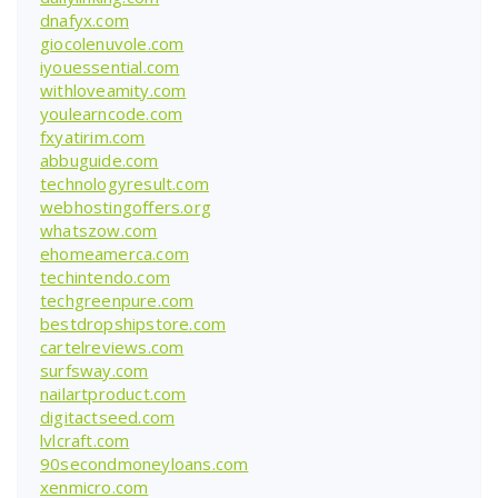
dnafyx.com
giocolenuvole.com
iyouessential.com
withloveamity.com
youlearncode.com
fxyatirim.com
abbuguide.com
technologyresult.com
webhostingoffers.org
whatszow.com
ehomeamerca.com
techintendo.com
techgreenpure.com
bestdropshipstore.com
cartelreviews.com
surfsway.com
nailartproduct.com
digitactseed.com
lvlcraft.com
90secondmoneyloans.com
xenmicro.com