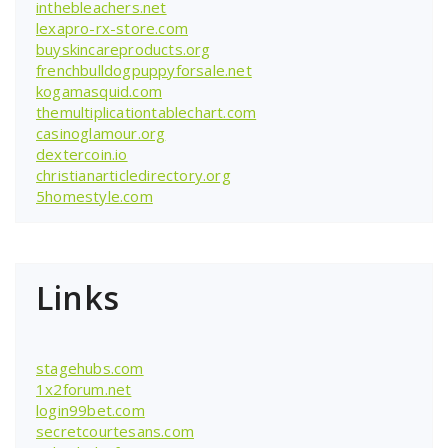
inthebleachers.net
lexapro-rx-store.com
buyskincareproducts.org
frenchbulldogpuppyforsale.net
kogamasquid.com
themultiplicationtablechart.com
casinoglamour.org
dextercoin.io
christianarticledirectory.org
5homestyle.com
Links
stagehubs.com
1x2forum.net
login99bet.com
secretcourtesans.com