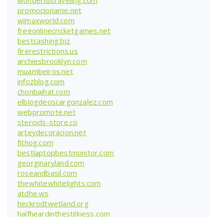
promocioname.net
wimaxworld.com
freeonlinecricketgames.net
bestcashing.biz
firerestrictions.us
archiesbrooklyn.com
muambeiros.net
infozblog.com
chonbaihat.com
elblogdeoscargonzalez.com
webpromote.net
steroids-store.co
arteydecoracion.net
fithog.com
bestlaptopbestmonitor.com
georginaryland.com
roseandbasil.com
thewhitewhitelights.com
atdhe.ws
heckrodtwetland.org
halfheardinthestillness.com