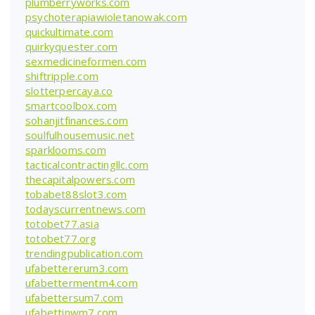
plumberryworks.com
psychoterapiawioletanowak.com
quickultimate.com
quirkyquester.com
sexmedicineformen.com
shiftripple.com
slotterpercaya.co
smartcoolbox.com
sohanjitfinances.com
soulfulhousemusic.net
sparklooms.com
tacticalcontractingllc.com
thecapitalpowers.com
tobabet88slot3.com
todayscurrentnews.com
totobet77.asia
totobet77.org
trendingpublication.com
ufabettererum3.com
ufabettermentm4.com
ufabettersum7.com
ufabettinwm7.com