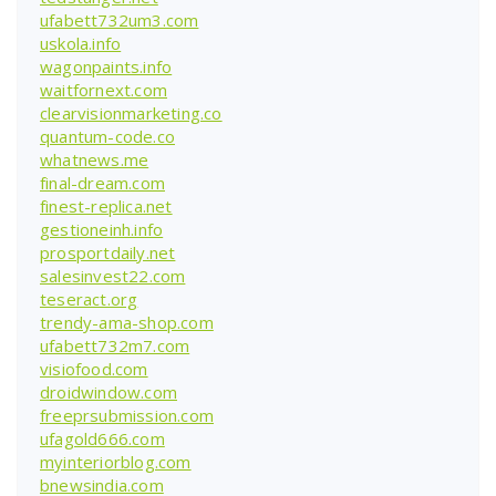
ufabett732um3.com
uskola.info
wagonpaints.info
waitfornext.com
clearvisionmarketing.co
quantum-code.co
whatnews.me
final-dream.com
finest-replica.net
gestioneinh.info
prosportdaily.net
salesinvest22.com
teseract.org
trendy-ama-shop.com
ufabett732m7.com
visiofood.com
droidwindow.com
freeprsubmission.com
ufagold666.com
myinteriorblog.com
bnewsindia.com