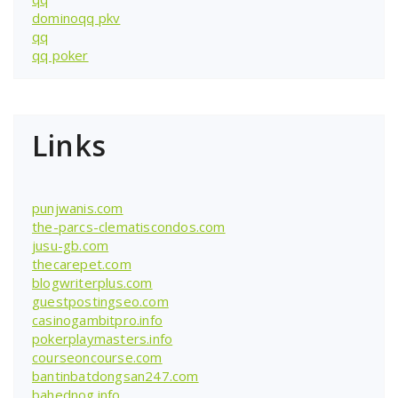
dominoqq pkv
qq
qq poker
Links
punjwanis.com
the-parcs-clematiscondos.com
jusu-gb.com
thecarepet.com
blogwriterplus.com
guestpostingseo.com
casinogambitpro.info
pokerplaymasters.info
courseoncourse.com
bantinbatdongsan247.com
bahednog.info