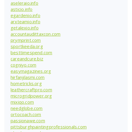
aseleraio.info
asticio.info
egardenio.info
arxteamio.info
getalexio.info
accountaudittaxcon.com
prymprint.com
sportkeeda.org
besttimespend.com
careandcure.biz
cogniyo.com
easymagazines.org
hirfanjilasmi.com
hometricks.org
leathercraftpro.com
microgridpower.org
mixiqo.com
needglobe.com
ortocoach.com
passionawe.com
pittsburghpaintingprofessionals.com