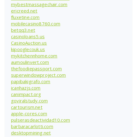
mybestmassagechair.com
ericreed.net
fluxetine.com
mobilecasino8760.com
betqq3.net
casinoloans5.us
CasinoAuction.us
kipooglecouk.us
mykitchennhome.com
aumoulinvert.com
thefoodiepassport.com
superwindowproject.com
papibakigrafo.com
icanhazjs.com
canimpact.org
goviralstudy.com
cartourism.net
apple-cores.com
pulserasdeactividad10.com
barbaracarlotti.com
desktopmining.net