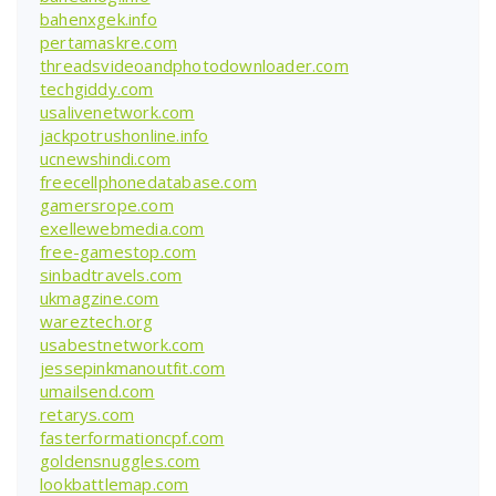
bahenxgek.info
pertamaskre.com
threadsvideoandphotodownloader.com
techgiddy.com
usalivenetwork.com
jackpotrushonline.info
ucnewshindi.com
freecellphonedatabase.com
gamersrope.com
exellewebmedia.com
free-gamestop.com
sinbadtravels.com
ukmagzine.com
wareztech.org
usabestnetwork.com
jessepinkmanoutfit.com
umailsend.com
retarys.com
fasterformationcpf.com
goldensnuggles.com
lookbattlemap.com