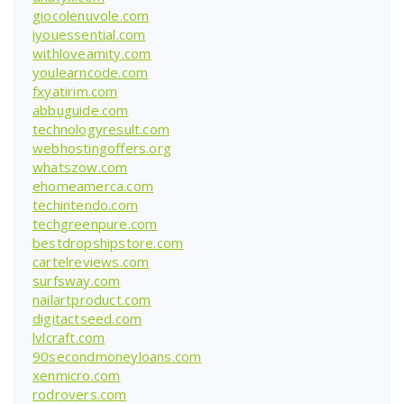
giocolenuvole.com
iyouessential.com
withloveamity.com
youlearncode.com
fxyatirim.com
abbuguide.com
technologyresult.com
webhostingoffers.org
whatszow.com
ehomeamerca.com
techintendo.com
techgreenpure.com
bestdropshipstore.com
cartelreviews.com
surfsway.com
nailartproduct.com
digitactseed.com
lvlcraft.com
90secondmoneyloans.com
xenmicro.com
rodrovers.com