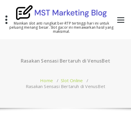
Skip
to
content
Mainkan slot anti rungkat ber-RTP tertinggi hari ini untuk
peluang menang besar. Slot gacor ini menawarkan hasil yang
maksimal.
Rasakan Sensasi Bertaruh di VenusBet
Home
/
Slot Online
/
Rasakan Sensasi Bertaruh di VenusBet