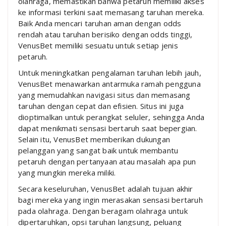
olahraga, memastikan bahwa petaruh memiliki akses
ke informasi terkini saat memasang taruhan mereka.
Baik Anda mencari taruhan aman dengan odds
rendah atau taruhan berisiko dengan odds tinggi,
VenusBet memiliki sesuatu untuk setiap jenis
petaruh.
Untuk meningkatkan pengalaman taruhan lebih jauh,
VenusBet menawarkan antarmuka ramah pengguna
yang memudahkan navigasi situs dan memasang
taruhan dengan cepat dan efisien. Situs ini juga
dioptimalkan untuk perangkat seluler, sehingga Anda
dapat menikmati sensasi bertaruh saat bepergian.
Selain itu, VenusBet memberikan dukungan
pelanggan yang sangat baik untuk membantu
petaruh dengan pertanyaan atau masalah apa pun
yang mungkin mereka miliki.
Secara keseluruhan, VenusBet adalah tujuan akhir
bagi mereka yang ingin merasakan sensasi bertaruh
pada olahraga. Dengan beragam olahraga untuk
dipertaruhkan, opsi taruhan langsung, peluang