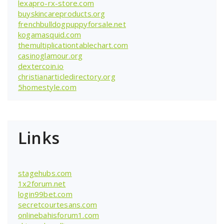
lexapro-rx-store.com
buyskincareproducts.org
frenchbulldogpuppyforsale.net
kogamasquid.com
themultiplicationtablechart.com
casinoglamour.org
dextercoin.io
christianarticledirectory.org
5homestyle.com
Links
stagehubs.com
1x2forum.net
login99bet.com
secretcourtesans.com
onlinebahisforum1.com