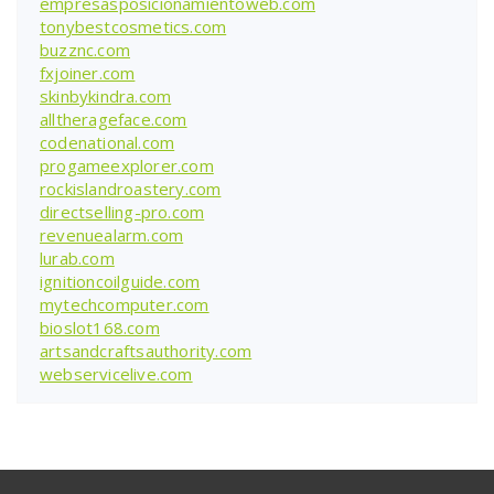
empresasposicionamientoweb.com
tonybestcosmetics.com
buzznc.com
fxjoiner.com
skinbykindra.com
alltherageface.com
codenational.com
progameexplorer.com
rockislandroastery.com
directselling-pro.com
revenuealarm.com
lurab.com
ignitioncoilguide.com
mytechcomputer.com
bioslot168.com
artsandcraftsauthority.com
webservicelive.com