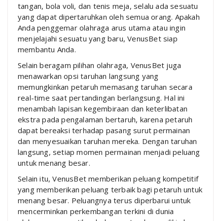
tangan, bola voli, dan tenis meja, selalu ada sesuatu
yang dapat dipertaruhkan oleh semua orang. Apakah
Anda penggemar olahraga arus utama atau ingin
menjelajahi sesuatu yang baru, VenusBet siap
membantu Anda.
Selain beragam pilihan olahraga, VenusBet juga
menawarkan opsi taruhan langsung yang
memungkinkan petaruh memasang taruhan secara
real-time saat pertandingan berlangsung. Hal ini
menambah lapisan kegembiraan dan keterlibatan
ekstra pada pengalaman bertaruh, karena petaruh
dapat bereaksi terhadap pasang surut permainan
dan menyesuaikan taruhan mereka. Dengan taruhan
langsung, setiap momen permainan menjadi peluang
untuk menang besar.
Selain itu, VenusBet memberikan peluang kompetitif
yang memberikan peluang terbaik bagi petaruh untuk
menang besar. Peluangnya terus diperbarui untuk
mencerminkan perkembangan terkini di dunia