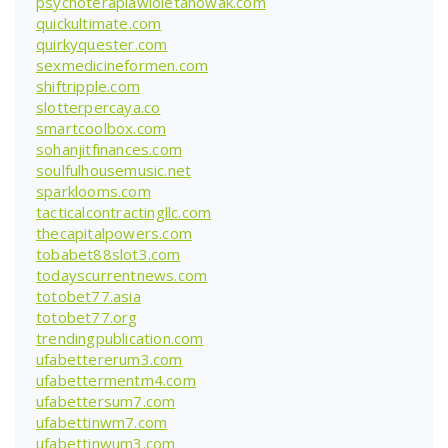
psychoterapiawioletanowak.com
quickultimate.com
quirkyquester.com
sexmedicineformen.com
shiftripple.com
slotterpercaya.co
smartcoolbox.com
sohanjitfinances.com
soulfulhousemusic.net
sparklooms.com
tacticalcontractingllc.com
thecapitalpowers.com
tobabet88slot3.com
todayscurrentnews.com
totobet77.asia
totobet77.org
trendingpublication.com
ufabettererum3.com
ufabettermentm4.com
ufabettersum7.com
ufabettinwm7.com
ufabettinwum3.com