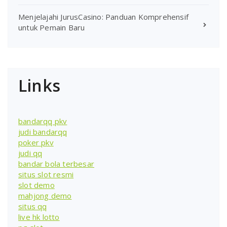
Menjelajahi JurusCasino: Panduan Komprehensif
untuk Pemain Baru
Links
bandarqq pkv
judi bandarqq
poker pkv
judi qq
bandar bola terbesar
situs slot resmi
slot demo
mahjong demo
situs qq
live hk lotto