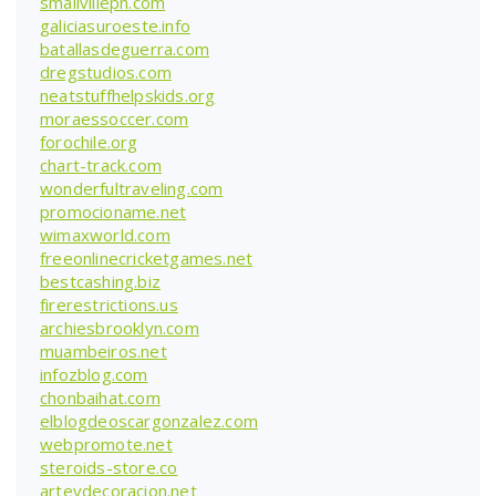
smallvilleph.com
galiciasuroeste.info
batallasdeguerra.com
dregstudios.com
neatstuffhelpskids.org
moraessoccer.com
forochile.org
chart-track.com
wonderfultraveling.com
promocioname.net
wimaxworld.com
freeonlinecricketgames.net
bestcashing.biz
firerestrictions.us
archiesbrooklyn.com
muambeiros.net
infozblog.com
chonbaihat.com
elblogdeoscargonzalez.com
webpromote.net
steroids-store.co
arteydecoracion.net