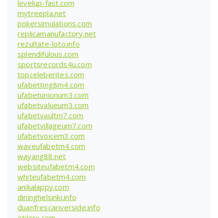
levelup-fast.com
mytreepla.net
pokersimulations.com
replicamanufactory.net
rezultate-loto.info
splendifulous.com
sportsrecords4u.com
topceleberites.com
ufabetting8m4.com
ufabetunionum3.com
ufabetvalueum3.com
ufabetvaultm7.com
ufabetvillageum7.com
ufabetvoicem3.com
waveufabetm4.com
wayang88.net
websiteufabetm4.com
whiteufabetm4.com
anikalappy.com
dininghelsinki.info
duanfrescariverside.info
etilerx.com