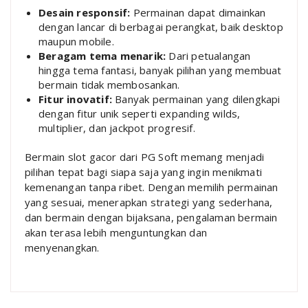
Desain responsif:
Permainan dapat dimainkan
dengan lancar di berbagai perangkat, baik desktop
maupun mobile.
Beragam tema menarik:
Dari petualangan
hingga tema fantasi, banyak pilihan yang membuat
bermain tidak membosankan.
Fitur inovatif:
Banyak permainan yang dilengkapi
dengan fitur unik seperti expanding wilds,
multiplier, dan jackpot progresif.
Bermain slot gacor dari PG Soft memang menjadi
pilihan tepat bagi siapa saja yang ingin menikmati
kemenangan tanpa ribet. Dengan memilih permainan
yang sesuai, menerapkan strategi yang sederhana,
dan bermain dengan bijaksana, pengalaman bermain
akan terasa lebih menguntungkan dan
menyenangkan.