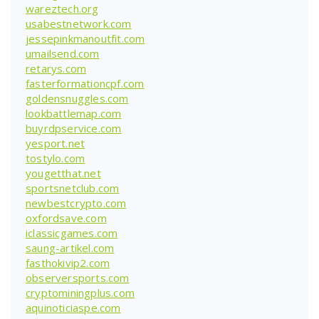
wareztech.org
usabestnetwork.com
jessepinkmanoutfit.com
umailsend.com
retarys.com
fasterformationcpf.com
goldensnuggles.com
lookbattlemap.com
buyrdpservice.com
yesport.net
tostylo.com
yougetthat.net
sportsnetclub.com
newbestcrypto.com
oxfordsave.com
iclassicgames.com
saung-artikel.com
fasthokivip2.com
observersports.com
cryptominingplus.com
aquinoticiaspe.com