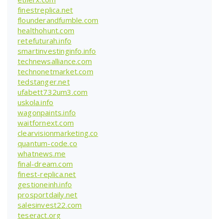
finestreplica.net
flounderandfumble.com
healthohunt.com
retefuturah.info
smartinvestinginfo.info
technewsalliance.com
technonetmarket.com
tedstanger.net
ufabett732um3.com
uskola.info
wagonpaints.info
waitfornext.com
clearvisionmarketing.co
quantum-code.co
whatnews.me
final-dream.com
finest-replica.net
gestioneinh.info
prosportdaily.net
salesinvest22.com
teseract.org