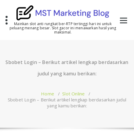
Skip
to
content
Mainkan slot anti rungkat ber-RTP tertinggi hari ini untuk
peluang menang besar. Slot gacor ini menawarkan hasil yang
maksimal.
Sbobet Login – Berikut artikel lengkap berdasarkan
judul yang kamu berikan:
Home
/
Slot Online
/
Sbobet Login – Berikut artikel lengkap berdasarkan judul
yang kamu berikan: