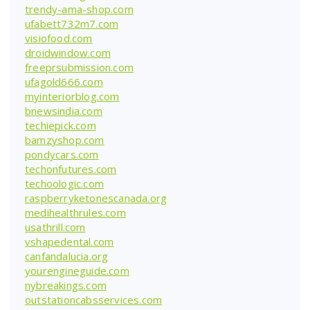
trendy-ama-shop.com
ufabett732m7.com
visiofood.com
droidwindow.com
freeprsubmission.com
ufagold666.com
myinteriorblog.com
bnewsindia.com
techiepick.com
bamzyshop.com
pondycars.com
techonfutures.com
techoologic.com
raspberryketonescanada.org
medihealthrules.com
usathrill.com
vshapedental.com
canfandalucia.org
yourengineguide.com
nybreakings.com
outstationcabsservices.com