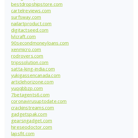
bestdropshipstore.com
cartelreviews.com
surfsway.com
nailartproduct.com
digitactseed.com
lvlcraft.com
90secondmoneyloans.com
xenmicro.com
rodrovers.com
tripssolution.com
satta-king-india.com
yukigassencanada.com
articlehorizone.com
yuqqbbzp.com
7betagents6.com
coronavirusuptodate.com
crackinstreams.com
gadgetspak.com
gearsngadget.com
hireseodoctor.com
lapsfit.com