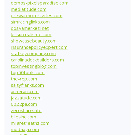
demos-pixelsparadise.com
mediatitude.com
prewarmotorcycles.com
simracinglinks.com
dosyamerkezi.net
le-surrealisme.com
showcasebeauty.com
insurancepolicyexpert.com
statkeycompany.com
carolinadeckbuilders.com
topinvestingblog.com
top50tools.com
the-rep.com
saltyfranks.com
annerani.com
jazzatude.com
0022pa.com
zeroshare.info
bilesinc.com
milaretreatnz.com
modaagi.com