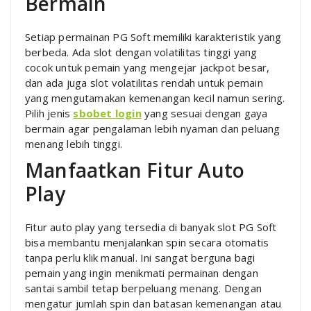
Bermain
Setiap permainan PG Soft memiliki karakteristik yang
berbeda. Ada slot dengan volatilitas tinggi yang
cocok untuk pemain yang mengejar jackpot besar,
dan ada juga slot volatilitas rendah untuk pemain
yang mengutamakan kemenangan kecil namun sering.
Pilih jenis
sbobet login
yang sesuai dengan gaya
bermain agar pengalaman lebih nyaman dan peluang
menang lebih tinggi.
Manfaatkan Fitur Auto
Play
Fitur auto play yang tersedia di banyak slot PG Soft
bisa membantu menjalankan spin secara otomatis
tanpa perlu klik manual. Ini sangat berguna bagi
pemain yang ingin menikmati permainan dengan
santai sambil tetap berpeluang menang. Dengan
mengatur jumlah spin dan batasan kemenangan atau