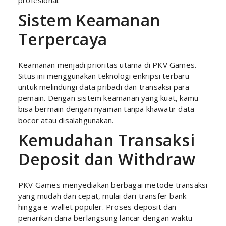
Sistem Keamanan
Terpercaya
Keamanan menjadi prioritas utama di PKV Games.
Situs ini menggunakan teknologi enkripsi terbaru
untuk melindungi data pribadi dan transaksi para
pemain. Dengan sistem keamanan yang kuat, kamu
bisa bermain dengan nyaman tanpa khawatir data
bocor atau disalahgunakan.
Kemudahan Transaksi
Deposit dan Withdraw
PKV Games menyediakan berbagai metode transaksi
yang mudah dan cepat, mulai dari transfer bank
hingga e-wallet populer. Proses deposit dan
penarikan dana berlangsung lancar dengan waktu