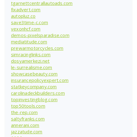
tgarnettcentrallautoads.com
fixadvert.com
autopluz.co
save3time-c.com
vexonhcf.com
demos-pixelsparadise.com
mediatitude.com
prewarmotorcycles.com
simracinglinks.com
dosyamerkezi.net
le-surrealisme.com
showcasebeauty.com
insurancepolicyexpert.com
statkeycompany.com
carolinadeckbuilders.com
topinvestingblog.com
top50tools.com
the-rep.com
saltyfranks.com
annerani.com
jazzatude.com