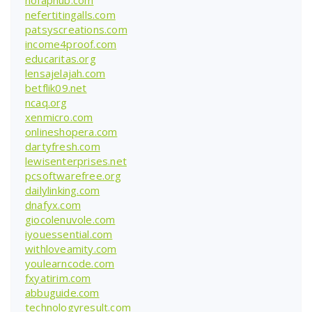
nefertitingalls.com
patsyscreations.com
income4proof.com
educaritas.org
lensajelajah.com
betflik09.net
ncaq.org
xenmicro.com
onlineshopera.com
dartyfresh.com
lewisenterprises.net
pcsoftwarefree.org
dailylinking.com
dnafyx.com
giocolenuvole.com
iyouessential.com
withloveamity.com
youlearncode.com
fxyatirim.com
abbuguide.com
technologyresult.com