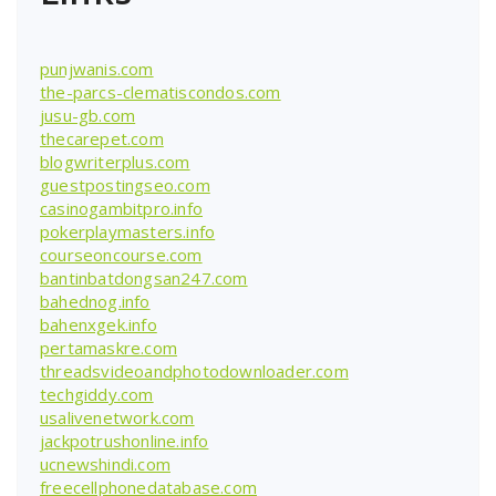
punjwanis.com
the-parcs-clematiscondos.com
jusu-gb.com
thecarepet.com
blogwriterplus.com
guestpostingseo.com
casinogambitpro.info
pokerplaymasters.info
courseoncourse.com
bantinbatdongsan247.com
bahednog.info
bahenxgek.info
pertamaskre.com
threadsvideoandphotodownloader.com
techgiddy.com
usalivenetwork.com
jackpotrushonline.info
ucnewshindi.com
freecellphonedatabase.com