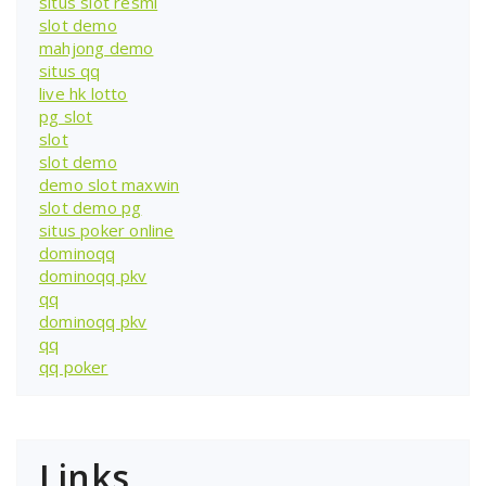
situs slot resmi
slot demo
mahjong demo
situs qq
live hk lotto
pg slot
slot
slot demo
demo slot maxwin
slot demo pg
situs poker online
dominoqq
dominoqq pkv
qq
dominoqq pkv
qq
qq poker
Links