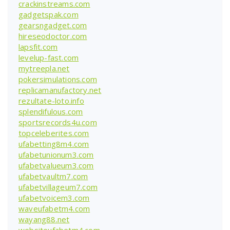
crackinstreams.com
gadgetspak.com
gearsngadget.com
hireseodoctor.com
lapsfit.com
levelup-fast.com
mytreepla.net
pokersimulations.com
replicamanufactory.net
rezultate-loto.info
splendifulous.com
sportsrecords4u.com
topceleberites.com
ufabetting8m4.com
ufabetunionum3.com
ufabetvalueum3.com
ufabetvaultm7.com
ufabetvillageum7.com
ufabetvoicem3.com
waveufabetm4.com
wayang88.net
websiteufabetm4.com