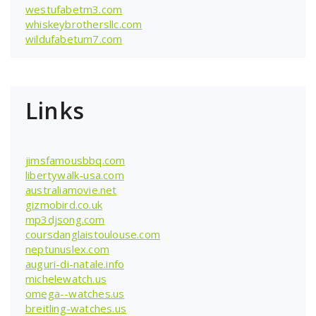
westufabetm3.com
whiskeybrothersllc.com
wildufabetum7.com
Links
jimsfamousbbq.com
libertywalk-usa.com
australiamovie.net
gizmobird.co.uk
mp3djsong.com
coursdanglaistoulouse.com
neptunuslex.com
auguri-di-natale.info
michelewatch.us
omega--watches.us
breitling-watches.us