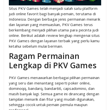
Situs PKV Games telah menjadi salah satu platform
judi online favorit bagi banyak pemain, terutama di
Indonesia. Dengan berbagai jenis permainan menarik
dan layanan yang memuaskan, PKV Games terus
berkembang menjadi pilihan utama para pecinta judi
online. Berikut adalah review lengkap mengenai situs
PKV Games dengan layanan terbaik yang perlu kamu
ketahui sebelum mulai bermain.
Ragam Permainan
Lengkap di PKV Games
PKV Games menawarkan berbagai pilihan permainan
yang seru dan menantang seperti poker online,
dominoqq, bandarq, bandar66, capsadomino, dan
masih banyak lagi. Semua game ini dirancang dengan
tampilan menarik dan fitur yang mudah digunakan,
sehingga cocok untuk pemain pemula maupun
profesional.