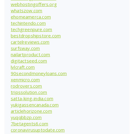
webhostingoffers.org
whatszow.com
ehomeamerca.com
techintendo.com
techgreenpure.com
bestdropshipstore.com
cartelreviews.com
surfsway.com
nailartproduct.com
digitactseed.com
lvlcraft.com
90secondmoneyloans.com
xenmicro.com
rodrovers.com
tripssolution.com
satta-king-india.com
yukigassencanada.com
articlehorizone.com
yuqqbbzp.com
7betagents6.com
coronavirusuptodate.com