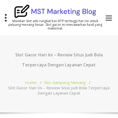
Skip
to
content
Mainkan slot anti rungkat ber-RTP tertinggi hari ini untuk
peluang menang besar. Slot gacor ini menawarkan hasil yang
maksimal.
Slot Gacor Hari Ini – Review Situs Judi Bola
Terpercaya Dengan Layanan Cepat
Home
/
Slot Gampang Menang
/
Slot Gacor Hari Ini – Review Situs Judi Bola Terpercaya
Dengan Layanan Cepat