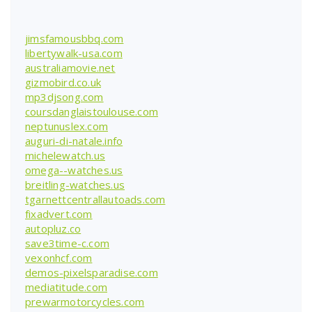
jimsfamousbbq.com
libertywalk-usa.com
australiamovie.net
gizmobird.co.uk
mp3djsong.com
coursdanglaistoulouse.com
neptunuslex.com
auguri-di-natale.info
michelewatch.us
omega--watches.us
breitling-watches.us
tgarnettcentrallautoads.com
fixadvert.com
autopluz.co
save3time-c.com
vexonhcf.com
demos-pixelsparadise.com
mediatitude.com
prewarmotorcycles.com