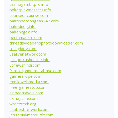
casinogambitpro.info
pokerplaymasters.info
courseoncourse.com
bantinbatdongsan247.com
bahednog.info
bahenxgek.info
pertamaskre.com
threadsvideoandphotodownloader.com
techgiddy.com
usalivenetwork.com
jackpotrushonline.info
ucnewshindi.com
freecellphonedatabase.com
gamersrope.com
exellewebmedia.com
free-gamestop.com
sinbadtravels.com
ukmagzine.com
wareztech.org
usabestnetwork.com
jessepinkmanoutfit.com