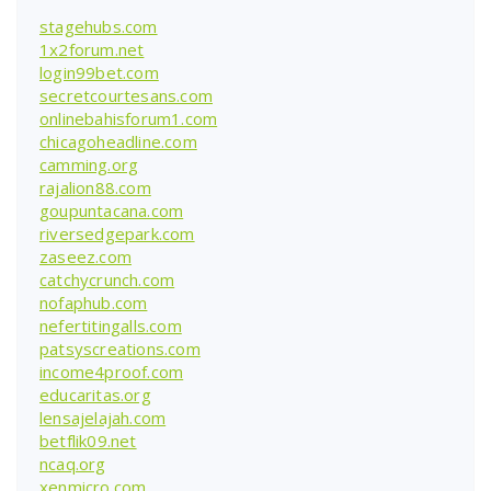
stagehubs.com
1x2forum.net
login99bet.com
secretcourtesans.com
onlinebahisforum1.com
chicagoheadline.com
camming.org
rajalion88.com
goupuntacana.com
riversedgepark.com
zaseez.com
catchycrunch.com
nofaphub.com
nefertitingalls.com
patsyscreations.com
income4proof.com
educaritas.org
lensajelajah.com
betflik09.net
ncaq.org
xenmicro.com