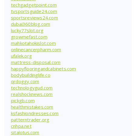
techgadgetpoint.com
tvsportsguide24.com
sportsreviews24.com
dubai360blog.com
lucky77slot.org
growmefast.com
mahkotahokislot.com
onlinecancerpharm.com
ufalek.org
mattress-disposal.com
happyflooringandcabinets.com
bodybuildinglife.co
qrdoggy.com
technologygud.com
realshocknews.com
pickgb.com
healthmistakes.com
ksfashiondresses.com
patterntrader.org
cnhpa.net
sitalotus.com