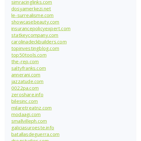
simracinglinks.com
dosyamerkezi.net
le-surrealisme.com
showcasebeauty.com
insurancepolicyexpert.com
statkeycompany.com
carolinadeckbuilders.com
topinvestingblog.com
top50tools.com
the-rep.com
saltyfranks.com
annerani.com
jazzatude.com
0022pa.com
zeroshare.info
bilesinc.com
milaretreatnz.com
modaagi.com
smallvilleph.com
galiciasuroeste.info
batallasdeguerra.com
dregstudios.com