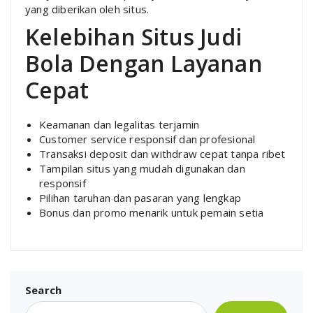
yang diberikan oleh situs.
Kelebihan Situs Judi
Bola Dengan Layanan
Cepat
Keamanan dan legalitas terjamin
Customer service responsif dan profesional
Transaksi deposit dan withdraw cepat tanpa ribet
Tampilan situs yang mudah digunakan dan
responsif
Pilihan taruhan dan pasaran yang lengkap
Bonus dan promo menarik untuk pemain setia
Search