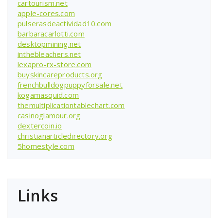
cartourism.net
apple-cores.com
pulserasdeactividad10.com
barbaracarlotti.com
desktopmining.net
inthebleachers.net
lexapro-rx-store.com
buyskincareproducts.org
frenchbulldogpuppyforsale.net
kogamasquid.com
themultiplicationtablechart.com
casinoglamour.org
dextercoin.io
christianarticledirectory.org
5homestyle.com
Links