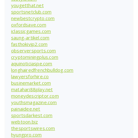
yougetthat.net
sportsnetclub.com
newbestcrypto.com
oxfordsave.com
iclassicgames.com
saung-artikel.com
fasthokivip2.com
observersports.com
cryptominingplus.com
aquinoticiaspe.com
longhairedfrenchbulldog.com
lawyersforhire.co
businemarket.com
matahari88play.net
moneydescriptor.com
youthsmagazine.com
painaidee.net
sportsdarkest.com
webtoon.biz
thesportswires.com
hyungpro.com