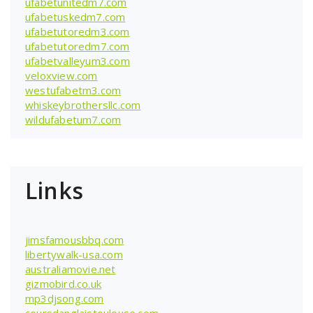
ufabetunitedm7.com
ufabetuskedm7.com
ufabetutoredm3.com
ufabetutoredm7.com
ufabetvalleyum3.com
veloxview.com
westufabetm3.com
whiskeybrothersllc.com
wildufabetum7.com
Links
jimsfamousbbq.com
libertywalk-usa.com
australiamovie.net
gizmobird.co.uk
mp3djsong.com
coursdanglaistoulouse.com