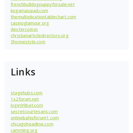
frenchbulldogpuppyforsale.net
kogamasquid.com
themultiplicationtablechart.com
casinoglamour.org
dextercoin.io
christianarticledirectory.org
5homestyle.com
Links
stagehubs.com
1x2forum.net
login99bet.com
secretcourtesans.com
onlinebahisforum1.com
chicagoheadline.com
camming.org