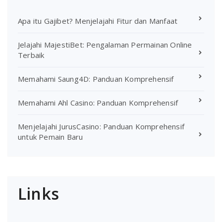
Apa itu Gajibet? Menjelajahi Fitur dan Manfaat
Jelajahi MajestiBet: Pengalaman Permainan Online
Terbaik
Memahami Saung4D: Panduan Komprehensif
Memahami Ahl Casino: Panduan Komprehensif
Menjelajahi JurusCasino: Panduan Komprehensif
untuk Pemain Baru
Links