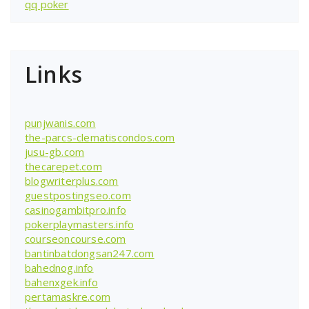
qq poker
Links
punjwanis.com
the-parcs-clematiscondos.com
jusu-gb.com
thecarepet.com
blogwriterplus.com
guestpostingseo.com
casinogambitpro.info
pokerplaymasters.info
courseoncourse.com
bantinbatdongsan247.com
bahednog.info
bahenxgek.info
pertamaskre.com