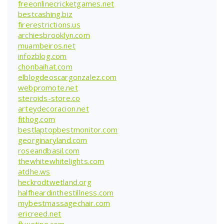
freeonlinecricketgames.net
bestcashing.biz
firerestrictions.us
archiesbrooklyn.com
muambeiros.net
infozblog.com
chonbaihat.com
elblogdeoscargonzalez.com
webpromote.net
steroids-store.co
arteydecoracion.net
fithog.com
bestlaptopbestmonitor.com
georginaryland.com
roseandbasil.com
thewhitewhitelights.com
atdhe.ws
heckrodtwetland.org
halfheardinthestillness.com
mybestmassagechair.com
ericreed.net
fluxetine.com