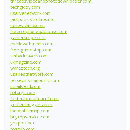
threadsvideoandphotodownloader.com
techgiddy.com
usalivenetwork.com
jackpotrushonline.info
ucnewshindi.com
freecellphonedatabase.com
gamersrope.com
exellewebmedia.com
free-gamestop.com
sinbadtravels.com
ukmagzine.com
wareztech.org
usabestnetwork.com
jessepinkmanoutfit.com
umailsend.com
retarys.com
fasterformationcpf.com
goldensnuggles.com
lookbattlemap.com
buyrdpservice.com
yesport.net
tostylo.com