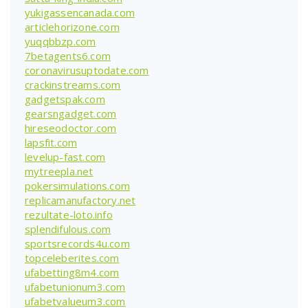
yukigassencanada.com
articlehorizone.com
yuqqbbzp.com
7betagents6.com
coronavirusuptodate.com
crackinstreams.com
gadgetspak.com
gearsngadget.com
hireseodoctor.com
lapsfit.com
levelup-fast.com
mytreepla.net
pokersimulations.com
replicamanufactory.net
rezultate-loto.info
splendifulous.com
sportsrecords4u.com
topceleberites.com
ufabetting8m4.com
ufabetunionum3.com
ufabetvalueum3.com