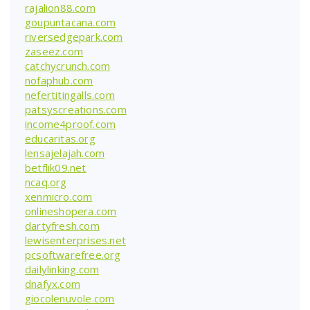
rajalion88.com
goupuntacana.com
riversedgepark.com
zaseez.com
catchycrunch.com
nofaphub.com
nefertitingalls.com
patsyscreations.com
income4proof.com
educaritas.org
lensajelajah.com
betflik09.net
ncaq.org
xenmicro.com
onlineshopera.com
dartyfresh.com
lewisenterprises.net
pcsoftwarefree.org
dailylinking.com
dnafyx.com
giocolenuvole.com