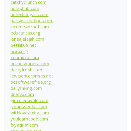
catchycrunch.com
nofaphub.com
nefertitingalls.com
patsyscreations.com
income4proof.com
educaritas.org
lensajelajah.com
betflik09.net
ncaq.org
xenmicro.com
onlineshopera.com
dartyfresh.com
lewisenterprises.net
pcsoftwarefree.org
dailylinking.com
dnafyx.com
giocolenuvole.com
iyouessential.com
withloveamity.com
youlearncode.com
fxyatirim.com
abbuguide.com