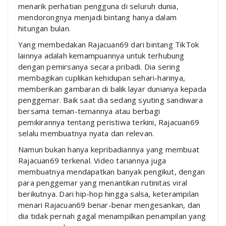
menarik perhatian pengguna di seluruh dunia,
mendorongnya menjadi bintang hanya dalam
hitungan bulan.
Yang membedakan Rajacuan69 dari bintang TikTok
lainnya adalah kemampuannya untuk terhubung
dengan pemirsanya secara pribadi. Dia sering
membagikan cuplikan kehidupan sehari-harinya,
memberikan gambaran di balik layar dunianya kepada
penggemar. Baik saat dia sedang syuting sandiwara
bersama teman-temannya atau berbagi
pemikirannya tentang peristiwa terkini, Rajacuan69
selalu membuatnya nyata dan relevan.
Namun bukan hanya kepribadiannya yang membuat
Rajacuan69 terkenal. Video tariannya juga
membuatnya mendapatkan banyak pengikut, dengan
para penggemar yang menantikan rutinitas viral
berikutnya. Dari hip-hop hingga salsa, keterampilan
menari Rajacuan69 benar-benar mengesankan, dan
dia tidak pernah gagal menampilkan penampilan yang