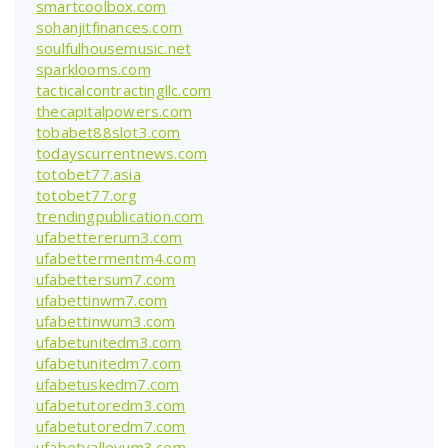
smartcoolbox.com
sohanjitfinances.com
soulfulhousemusic.net
sparklooms.com
tacticalcontractingllc.com
thecapitalpowers.com
tobabet88slot3.com
todayscurrentnews.com
totobet77.asia
totobet77.org
trendingpublication.com
ufabettererum3.com
ufabettermentm4.com
ufabettersum7.com
ufabettinwm7.com
ufabettinwum3.com
ufabetunitedm3.com
ufabetunitedm7.com
ufabetuskedm7.com
ufabetutoredm3.com
ufabetutoredm7.com
ufabetvalleyum3.com