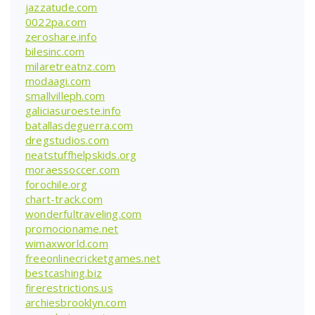
jazzatude.com
0022pa.com
zeroshare.info
bilesinc.com
milaretreatnz.com
modaagi.com
smallvilleph.com
galiciasuroeste.info
batallasdeguerra.com
dregstudios.com
neatstuffhelpskids.org
moraessoccer.com
forochile.org
chart-track.com
wonderfultraveling.com
promocioname.net
wimaxworld.com
freeonlinecricketgames.net
bestcashing.biz
firerestrictions.us
archiesbrooklyn.com