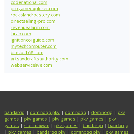
codenational.com
progameexplorer.com
rockislandroastery.com
directselling-pro.com
revenuealarm.com
lurab.com
ignitioncoilguide.com
mytechcomputer.com
bioslot168.com
artsandcraftsauthority.com
webservicelive.com
bandarqq
|
dominoqq pkv
|
dominoqq
|
dominoqq
|
pkv
games
|
pkv games
|
pkv games
|
pkv games
|
pkv
games
|
slot maxwin
|
pkv games
|
bandarqq
|
bandarqq
|
pkv games
|
bandarqq pkv
|
dominoqq pkv
|
pkv games