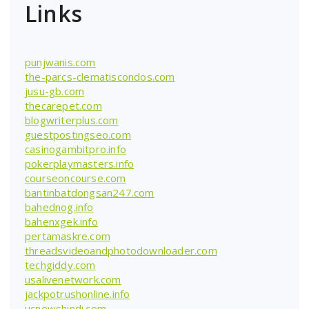
Links
punjwanis.com
the-parcs-clematiscondos.com
jusu-gb.com
thecarepet.com
blogwriterplus.com
guestpostingseo.com
casinogambitpro.info
pokerplaymasters.info
courseoncourse.com
bantinbatdongsan247.com
bahednog.info
bahenxgek.info
pertamaskre.com
threadsvideoandphotodownloader.com
techgiddy.com
usalivenetwork.com
jackpotrushonline.info
ucnewshindi.com