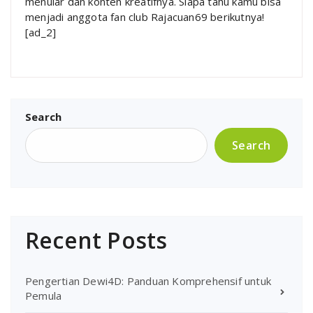
menular dan konten kreatifnya. Siapa tahu kamu bisa
menjadi anggota fan club Rajacuan69 berikutnya!
[ad_2]
Search
Search
Recent Posts
Pengertian Dewi4D: Panduan Komprehensif untuk
Pemula