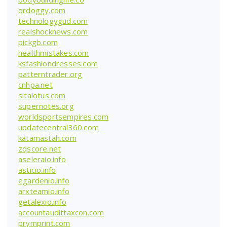
qrdoggy.com
technologygud.com
realshocknews.com
pickgb.com
healthmistakes.com
ksfashiondresses.com
patterntrader.org
cnhpa.net
sitalotus.com
supernotes.org
worldsportsempires.com
updatecentral360.com
katamastah.com
zqscore.net
aseleraio.info
asticio.info
egardenio.info
arxteamio.info
getalexio.info
accountaudittaxcon.com
prymprint.com