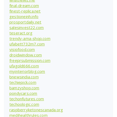
final-dream.com
finest-replica.net
gestioneinh.info
prosportdaily.net
salesinvest22.com
teseract.org
trendy-ama-shop.com
ufabett732m7.com
visiofood.com
droidwindow.com
freeprsubmission.com
ufagold666.com
myinteriorblog.com
bnewsindia.com
techiepick.com
bamzyshop.com
pondycars.com
techonfutures.com
techoologic.com
raspberryketonescanada.org
medihealthrules.com