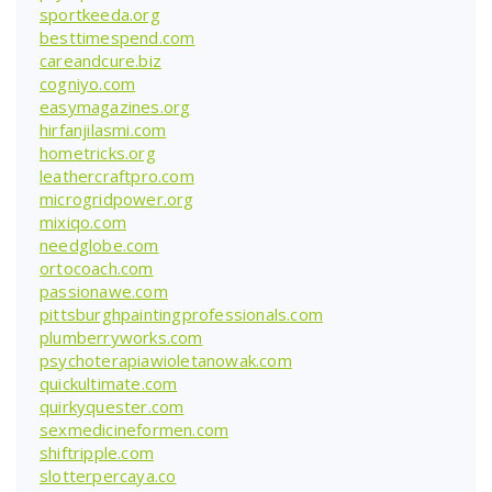
sportkeeda.org
besttimespend.com
careandcure.biz
cogniyo.com
easymagazines.org
hirfanjilasmi.com
hometricks.org
leathercraftpro.com
microgridpower.org
mixiqo.com
needglobe.com
ortocoach.com
passionawe.com
pittsburghpaintingprofessionals.com
plumberryworks.com
psychoterapiawioletanowak.com
quickultimate.com
quirkyquester.com
sexmedicineformen.com
shiftripple.com
slotterpercaya.co