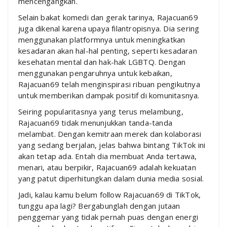
mencengangkan.
Selain bakat komedi dan gerak tarinya, Rajacuan69
juga dikenal karena upaya filantropisnya. Dia sering
menggunakan platformnya untuk meningkatkan
kesadaran akan hal-hal penting, seperti kesadaran
kesehatan mental dan hak-hak LGBTQ. Dengan
menggunakan pengaruhnya untuk kebaikan,
Rajacuan69 telah menginspirasi ribuan pengikutnya
untuk memberikan dampak positif di komunitasnya.
Seiring popularitasnya yang terus melambung,
Rajacuan69 tidak menunjukkan tanda-tanda
melambat. Dengan kemitraan merek dan kolaborasi
yang sedang berjalan, jelas bahwa bintang TikTok ini
akan tetap ada. Entah dia membuat Anda tertawa,
menari, atau berpikir, Rajacuan69 adalah kekuatan
yang patut diperhitungkan dalam dunia media sosial.
Jadi, kalau kamu belum follow Rajacuan69 di TikTok,
tunggu apa lagi? Bergabunglah dengan jutaan
penggemar yang tidak pernah puas dengan energi