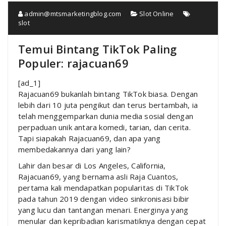
admin@mtsmarketingblog.com
Slot Online
slot
Temui Bintang TikTok Paling
Populer: rajacuan69
[ad_1]
Rajacuan69 bukanlah bintang TikTok biasa. Dengan
lebih dari 10 juta pengikut dan terus bertambah, ia
telah menggemparkan dunia media sosial dengan
perpaduan unik antara komedi, tarian, dan cerita.
Tapi siapakah Rajacuan69, dan apa yang
membedakannya dari yang lain?
Lahir dan besar di Los Angeles, California,
Rajacuan69, yang bernama asli Raja Cuantos,
pertama kali mendapatkan popularitas di TikTok
pada tahun 2019 dengan video sinkronisasi bibir
yang lucu dan tantangan menari. Energinya yang
menular dan kepribadian karismatiknya dengan cepat