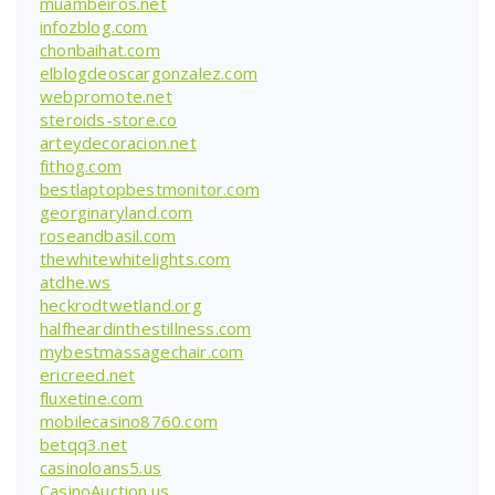
muambeiros.net
infozblog.com
chonbaihat.com
elblogdeoscargonzalez.com
webpromote.net
steroids-store.co
arteydecoracion.net
fithog.com
bestlaptopbestmonitor.com
georginaryland.com
roseandbasil.com
thewhitewhitelights.com
atdhe.ws
heckrodtwetland.org
halfheardinthestillness.com
mybestmassagechair.com
ericreed.net
fluxetine.com
mobilecasino8760.com
betqq3.net
casinoloans5.us
CasinoAuction.us