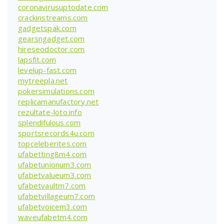
coronavirusuptodate.com
crackinstreams.com
gadgetspak.com
gearsngadget.com
hireseodoctor.com
lapsfit.com
levelup-fast.com
mytreepla.net
pokersimulations.com
replicamanufactory.net
rezultate-loto.info
splendifulous.com
sportsrecords4u.com
topceleberites.com
ufabetting8m4.com
ufabetunionum3.com
ufabetvalueum3.com
ufabetvaultm7.com
ufabetvillageum7.com
ufabetvoicem3.com
waveufabetm4.com