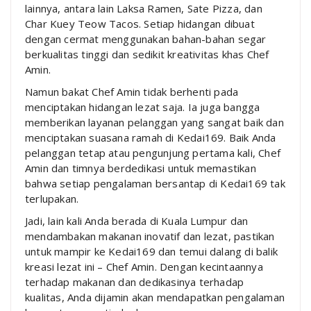
lainnya, antara lain Laksa Ramen, Sate Pizza, dan
Char Kuey Teow Tacos. Setiap hidangan dibuat
dengan cermat menggunakan bahan-bahan segar
berkualitas tinggi dan sedikit kreativitas khas Chef
Amin.
Namun bakat Chef Amin tidak berhenti pada
menciptakan hidangan lezat saja. Ia juga bangga
memberikan layanan pelanggan yang sangat baik dan
menciptakan suasana ramah di Kedai169. Baik Anda
pelanggan tetap atau pengunjung pertama kali, Chef
Amin dan timnya berdedikasi untuk memastikan
bahwa setiap pengalaman bersantap di Kedai169 tak
terlupakan.
Jadi, lain kali Anda berada di Kuala Lumpur dan
mendambakan makanan inovatif dan lezat, pastikan
untuk mampir ke Kedai169 dan temui dalang di balik
kreasi lezat ini – Chef Amin. Dengan kecintaannya
terhadap makanan dan dedikasinya terhadap
kualitas, Anda dijamin akan mendapatkan pengalaman