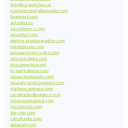
breitling-watches.us
tgarnettcentrallautoads.com
fixadvert.com
autopluz.co
save3time-c.com
vexonhcf.com
demos-pixelsparadise.com
mediatitude.com
prewarmotorcycles.com
simracinglinks.com
dosyamerkezi.net
le-surrealisme.com
showcasebeauty.com
insurancepolicyexpert.com
statkeycompany.com
carolinadeckbuilders.com
topinvestingblog.com
top50tools.com
the-rep.com
saltyfranks.com
annerani.com