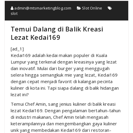
admin@mtsmarketingblog.com
Slot Online
slot
Temui Dalang di Balik Kreasi
Lezat Kedai169
[ad_1]
Kedai169 adalah kedai makan populer di Kuala
Lumpur yang terkenal dengan kreasinya yang lezat
dan inovatif. Mulai dari burger yang menggugah
selera hingga semangkuk mie yang lezat, Kedai169
dengan cepat menjadi favorit di kalangan pecinta
kuliner di kota ini. Tapi siapa dalang di balik hidangan
lezat ini?
Temui Chef Amin, sang jenius kuliner di balik kreasi
lezat Kedai169. Dengan pengalaman bertahun-tahun
di industri makanan, Chef Amin telah mengasah
keterampilannya dan mengembangkan gaya kuliner
unik yang membedakan Kedai169 dari restoran-