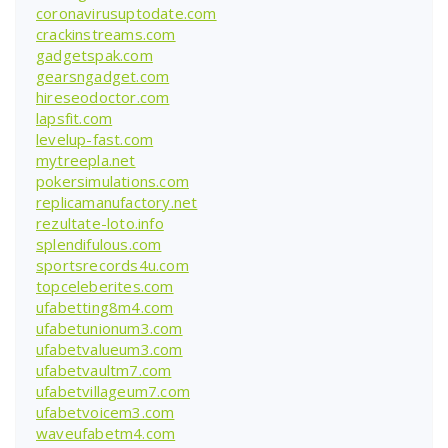
coronavirusuptodate.com
crackinstreams.com
gadgetspak.com
gearsngadget.com
hireseodoctor.com
lapsfit.com
levelup-fast.com
mytreepla.net
pokersimulations.com
replicamanufactory.net
rezultate-loto.info
splendifulous.com
sportsrecords4u.com
topceleberites.com
ufabetting8m4.com
ufabetunionum3.com
ufabetvalueum3.com
ufabetvaultm7.com
ufabetvillageum7.com
ufabetvoicem3.com
waveufabetm4.com