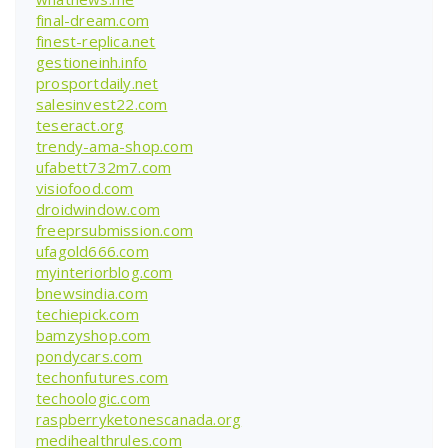
final-dream.com
finest-replica.net
gestioneinh.info
prosportdaily.net
salesinvest22.com
teseract.org
trendy-ama-shop.com
ufabett732m7.com
visiofood.com
droidwindow.com
freeprsubmission.com
ufagold666.com
myinteriorblog.com
bnewsindia.com
techiepick.com
bamzyshop.com
pondycars.com
techonfutures.com
techoologic.com
raspberryketonescanada.org
medihealthrules.com