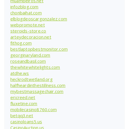
muambeiros.net
infozblog.com
chonbaihat.com
elblogdeoscargonzalez.com
webpromote.net
steroids-store.co
arteydecoracion.net
fithog.com
bestlaptopbestmonitor.com
georginaryland.com
roseandbasil.com
thewhitewhitelights.com
atdhe.ws
heckrodtwetland.org
halfheardinthestillness.com
mybestmassagechair.com
ericreed.net
fluxetine.com
mobilecasino8760.com
betqq3.net
casinoloans5.us
CasinoAuction.us