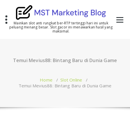
Skip
to
content
Mainkan slot anti rungkat ber-RTP tertinggi hari ini untuk
peluang menang besar. Slot gacor ini menawarkan hasil yang
maksimal.
Temui Mevius88: Bintang Baru di Dunia Game
Home
/
Slot Online
/
Temui Mevius88: Bintang Baru di Dunia Game