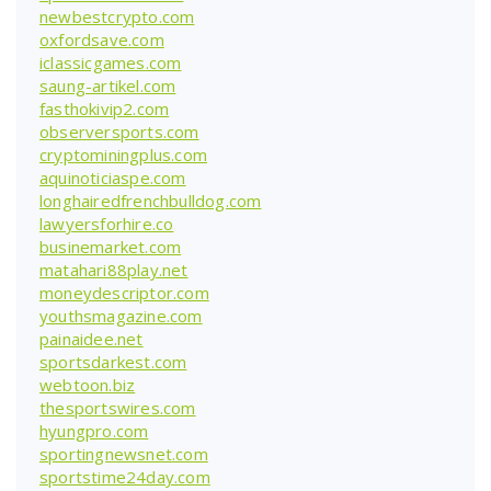
newbestcrypto.com
oxfordsave.com
iclassicgames.com
saung-artikel.com
fasthokivip2.com
observersports.com
cryptominingplus.com
aquinoticiaspe.com
longhairedfrenchbulldog.com
lawyersforhire.co
businemarket.com
matahari88play.net
moneydescriptor.com
youthsmagazine.com
painaidee.net
sportsdarkest.com
webtoon.biz
thesportswires.com
hyungpro.com
sportingnewsnet.com
sportstime24day.com