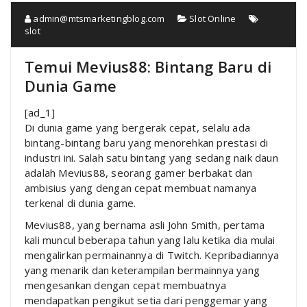
admin@mtsmarketingblog.com
Slot Online
slot
Temui Mevius88: Bintang Baru di
Dunia Game
[ad_1]
Di dunia game yang bergerak cepat, selalu ada
bintang-bintang baru yang menorehkan prestasi di
industri ini. Salah satu bintang yang sedang naik daun
adalah Mevius88, seorang gamer berbakat dan
ambisius yang dengan cepat membuat namanya
terkenal di dunia game.
Mevius88, yang bernama asli John Smith, pertama
kali muncul beberapa tahun yang lalu ketika dia mulai
mengalirkan permainannya di Twitch. Kepribadiannya
yang menarik dan keterampilan bermainnya yang
mengesankan dengan cepat membuatnya
mendapatkan pengikut setia dari penggemar yang