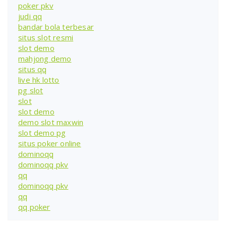
poker pkv
judi qq
bandar bola terbesar
situs slot resmi
slot demo
mahjong demo
situs qq
live hk lotto
pg slot
slot
slot demo
demo slot maxwin
slot demo pg
situs poker online
dominoqq
dominoqq pkv
qq
dominoqq pkv
qq
qq poker