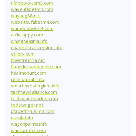
ufabetvoicem3.com
waveufabetm4.com
wayang88.net
websiteufabetm4.com
whiteufabetm4.com
anikalappy.com
dininghelsinki.info
duanfrescariverside.info
etilerx.com
finestreplica.net
flounderandfumble.com
healthohunt.com
retefuturah.info
smartinvestinginfo.info
technewsalliance.com
technonetmarket.com
tedstanger.net
ufabett732um3.com
uskola.info
wagonpaints.info
waitfornext.com