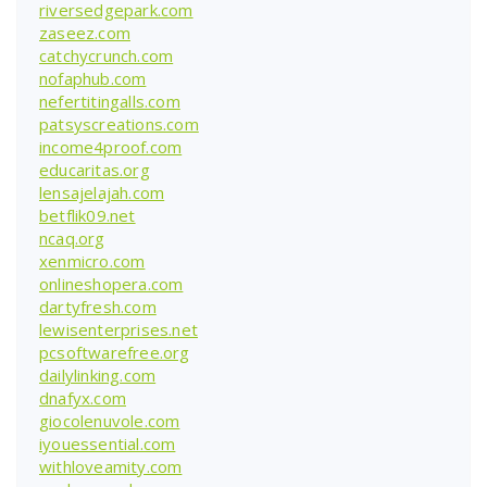
riversedgepark.com
zaseez.com
catchycrunch.com
nofaphub.com
nefertitingalls.com
patsyscreations.com
income4proof.com
educaritas.org
lensajelajah.com
betflik09.net
ncaq.org
xenmicro.com
onlineshopera.com
dartyfresh.com
lewisenterprises.net
pcsoftwarefree.org
dailylinking.com
dnafyx.com
giocolenuvole.com
iyouessential.com
withloveamity.com