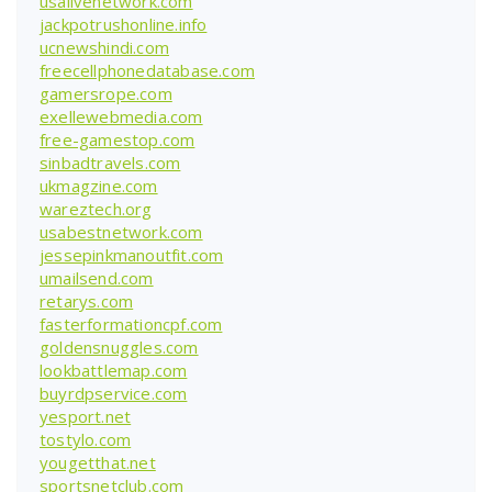
usalivenetwork.com
jackpotrushonline.info
ucnewshindi.com
freecellphonedatabase.com
gamersrope.com
exellewebmedia.com
free-gamestop.com
sinbadtravels.com
ukmagzine.com
wareztech.org
usabestnetwork.com
jessepinkmanoutfit.com
umailsend.com
retarys.com
fasterformationcpf.com
goldensnuggles.com
lookbattlemap.com
buyrdpservice.com
yesport.net
tostylo.com
yougetthat.net
sportsnetclub.com