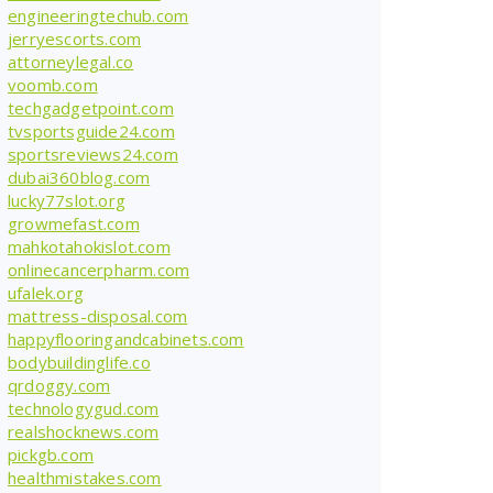
engineeringtechub.com
jerryescorts.com
attorneylegal.co
voomb.com
techgadgetpoint.com
tvsportsguide24.com
sportsreviews24.com
dubai360blog.com
lucky77slot.org
growmefast.com
mahkotahokislot.com
onlinecancerpharm.com
ufalek.org
mattress-disposal.com
happyflooringandcabinets.com
bodybuildinglife.co
qrdoggy.com
technologygud.com
realshocknews.com
pickgb.com
healthmistakes.com