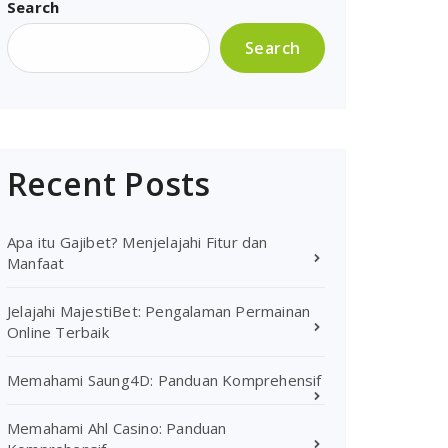
Search
Search
Recent Posts
Apa itu Gajibet? Menjelajahi Fitur dan
Manfaat
Jelajahi MajestiBet: Pengalaman Permainan
Online Terbaik
Memahami Saung4D: Panduan Komprehensif
Memahami Ahl Casino: Panduan