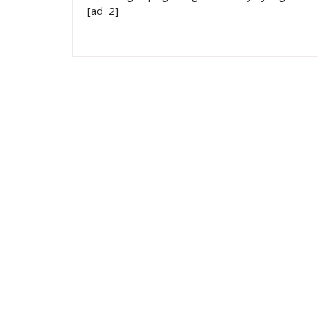
[ad_2]