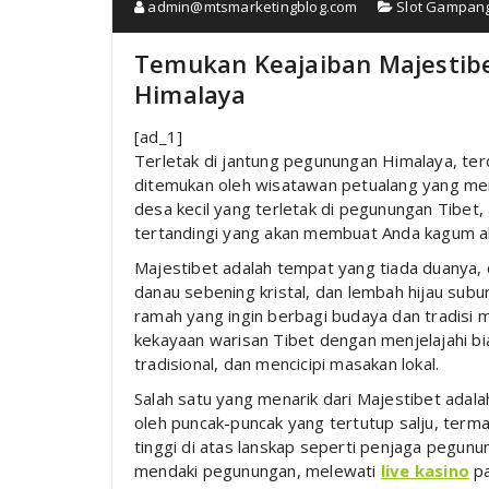
admin@mtsmarketingblog.com
Slot Gampan
Temukan Keajaiban Majestibe
Himalaya
[ad_1]
Terletak di jantung pegunungan Himalaya, t
ditemukan oleh wisatawan petualang yang menc
desa kecil yang terletak di pegunungan Tibet
tertandingi yang akan membuat Anda kagum ak
Majestibet adalah tempat yang tiada duany
danau sebening kristal, dan lembah hijau subu
ramah yang ingin berbagi budaya dan tradisi
kekayaan warisan Tibet dengan menjelajahi bia
tradisional, dan mencicipi masakan lokal.
Salah satu yang menarik dari Majestibet adalah
oleh puncak-puncak yang tertutup salju, ter
tinggi di atas lanskap seperti penjaga pegun
mendaki pegunungan, melewati
live kasino
pa