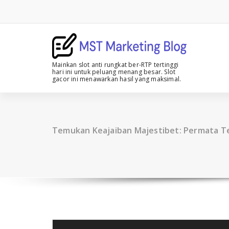
Skip
to
content
Mainkan slot anti rungkat ber-RTP tertinggi
hari ini untuk peluang menang besar. Slot
gacor ini menawarkan hasil yang maksimal.
Temukan Keajaiban Majestibet: Permata T