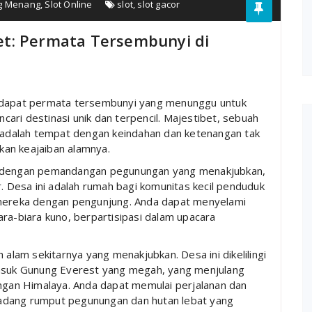
g Menang
,
Slot Online
slot
,
slot gacor
t: Permata Tersembunyi di
erdapat permata tersembunyi yang menunggu untuk
ari destinasi unik dan terpencil. Majestibet, sebuah
, adalah tempat dengan keindahan dan ketenangan tak
an keajaiban alamnya.
a, dengan pemandangan pegunungan yang menakjubkan,
r. Desa ini adalah rumah bagi komunitas kecil penduduk
 mereka dengan pengunjung. Anda dapat menyelami
ra-biara kuno, berpartisipasi dalam upacara
 alam sekitarnya yang menakjubkan. Desa ini dikelilingi
masuk Gunung Everest yang megah, yang menjulang
ungan Himalaya. Anda dapat memulai perjalanan dan
dang rumput pegunungan dan hutan lebat yang