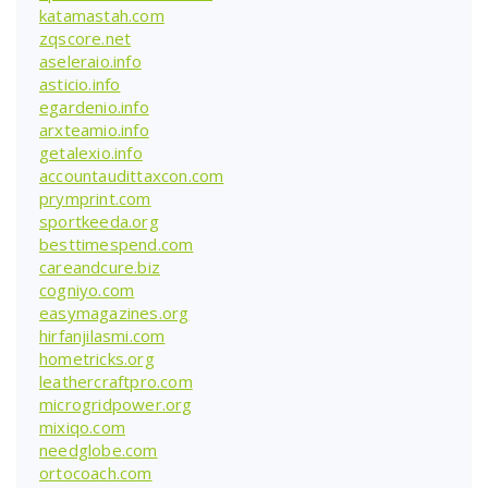
katamastah.com
zqscore.net
aseleraio.info
asticio.info
egardenio.info
arxteamio.info
getalexio.info
accountaudittaxcon.com
prymprint.com
sportkeeda.org
besttimespend.com
careandcure.biz
cogniyo.com
easymagazines.org
hirfanjilasmi.com
hometricks.org
leathercraftpro.com
microgridpower.org
mixiqo.com
needglobe.com
ortocoach.com