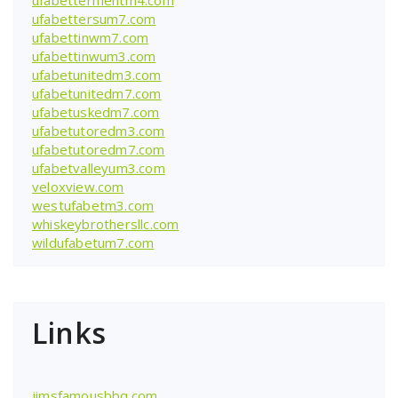
ufabettersum7.com
ufabettinwm7.com
ufabettinwum3.com
ufabetunitedm3.com
ufabetunitedm7.com
ufabetuskedm7.com
ufabetutoredm3.com
ufabetutoredm7.com
ufabetvalleyum3.com
veloxview.com
westufabetm3.com
whiskeybrothersllc.com
wildufabetum7.com
Links
jimsfamousbbq.com