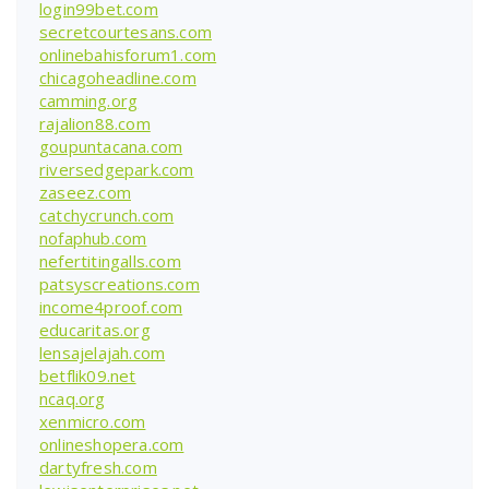
login99bet.com
secretcourtesans.com
onlinebahisforum1.com
chicagoheadline.com
camming.org
rajalion88.com
goupuntacana.com
riversedgepark.com
zaseez.com
catchycrunch.com
nofaphub.com
nefertitingalls.com
patsyscreations.com
income4proof.com
educaritas.org
lensajelajah.com
betflik09.net
ncaq.org
xenmicro.com
onlineshopera.com
dartyfresh.com