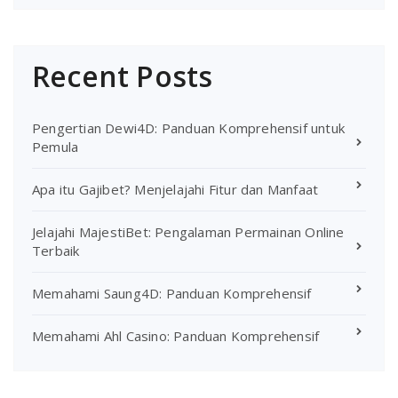
Recent Posts
Pengertian Dewi4D: Panduan Komprehensif untuk
Pemula
Apa itu Gajibet? Menjelajahi Fitur dan Manfaat
Jelajahi MajestiBet: Pengalaman Permainan Online
Terbaik
Memahami Saung4D: Panduan Komprehensif
Memahami Ahl Casino: Panduan Komprehensif