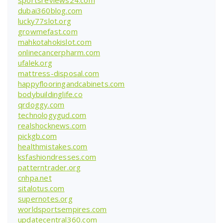
dubai360blog.com
lucky77slot.org
growmefast.com
mahkotahokislot.com
onlinecancerpharm.com
ufalek.org
mattress-disposal.com
happyflooringandcabinets.com
bodybuildinglife.co
qrdoggy.com
technologygud.com
realshocknews.com
pickgb.com
healthmistakes.com
ksfashiondresses.com
patterntrader.org
cnhpa.net
sitalotus.com
supernotes.org
worldsportsempires.com
updatecentral360.com