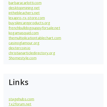
barbaracarlotti.com
desktopmining.net
inthebleachers.net
lexapro-rx-store.com
buyskincareproducts.org
frenchbulldogpuppyforsale.net
kogamasquid.com
themultiplicationtablechart.com
casinoglamour.org
dextercoin.io
christianarticledirectory.org
5homestyle.com
Links
stagehubs.com
1x2forum.net