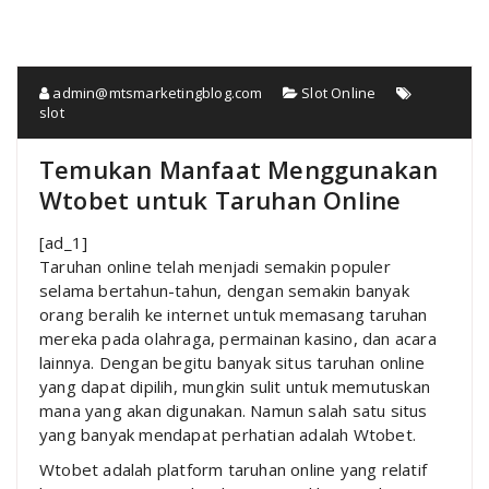
admin@mtsmarketingblog.com
Slot Online
slot
Temukan Manfaat Menggunakan
Wtobet untuk Taruhan Online
[ad_1]
Taruhan online telah menjadi semakin populer
selama bertahun-tahun, dengan semakin banyak
orang beralih ke internet untuk memasang taruhan
mereka pada olahraga, permainan kasino, dan acara
lainnya. Dengan begitu banyak situs taruhan online
yang dapat dipilih, mungkin sulit untuk memutuskan
mana yang akan digunakan. Namun salah satu situs
yang banyak mendapat perhatian adalah Wtobet.
Wtobet adalah platform taruhan online yang relatif