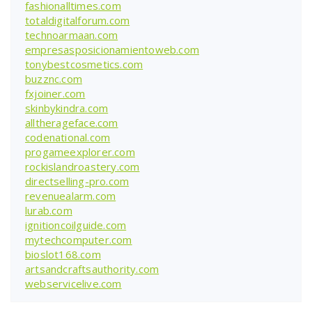
fashionalltimes.com
totaldigitalforum.com
technoarmaan.com
empresasposicionamientoweb.com
tonybestcosmetics.com
buzznc.com
fxjoiner.com
skinbykindra.com
alltherageface.com
codenational.com
progameexplorer.com
rockislandroastery.com
directselling-pro.com
revenuealarm.com
lurab.com
ignitioncoilguide.com
mytechcomputer.com
bioslot168.com
artsandcraftsauthority.com
webservicelive.com