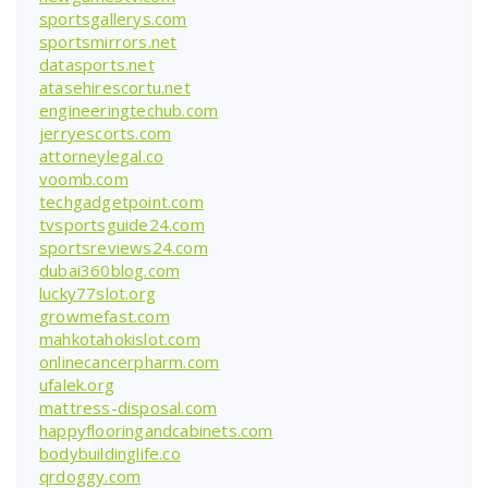
sportsgallerys.com
sportsmirrors.net
datasports.net
atasehirescortu.net
engineeringtechub.com
jerryescorts.com
attorneylegal.co
voomb.com
techgadgetpoint.com
tvsportsguide24.com
sportsreviews24.com
dubai360blog.com
lucky77slot.org
growmefast.com
mahkotahokislot.com
onlinecancerpharm.com
ufalek.org
mattress-disposal.com
happyflooringandcabinets.com
bodybuildinglife.co
qrdoggy.com