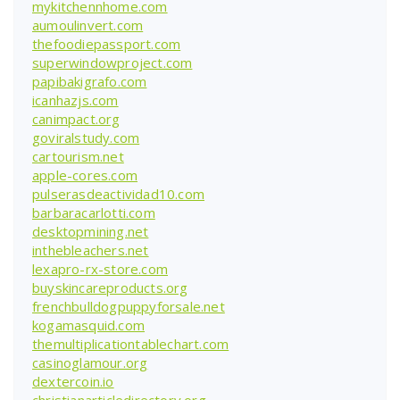
mykitchennhome.com
aumoulinvert.com
thefoodiepassport.com
superwindowproject.com
papibakigrafo.com
icanhazjs.com
canimpact.org
goviralstudy.com
cartourism.net
apple-cores.com
pulserasdeactividad10.com
barbaracarlotti.com
desktopmining.net
inthebleachers.net
lexapro-rx-store.com
buyskincareproducts.org
frenchbulldogpuppyforsale.net
kogamasquid.com
themultiplicationtablechart.com
casinoglamour.org
dextercoin.io
christianarticledirectory.org