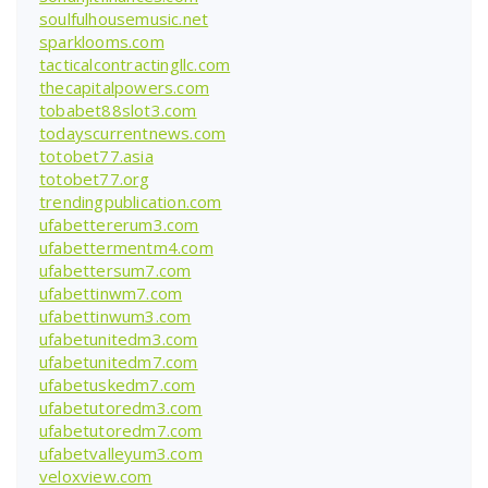
soulfulhousemusic.net
sparklooms.com
tacticalcontractingllc.com
thecapitalpowers.com
tobabet88slot3.com
todayscurrentnews.com
totobet77.asia
totobet77.org
trendingpublication.com
ufabettererum3.com
ufabettermentm4.com
ufabettersum7.com
ufabettinwm7.com
ufabettinwum3.com
ufabetunitedm3.com
ufabetunitedm7.com
ufabetuskedm7.com
ufabetutoredm3.com
ufabetutoredm7.com
ufabetvalleyum3.com
veloxview.com