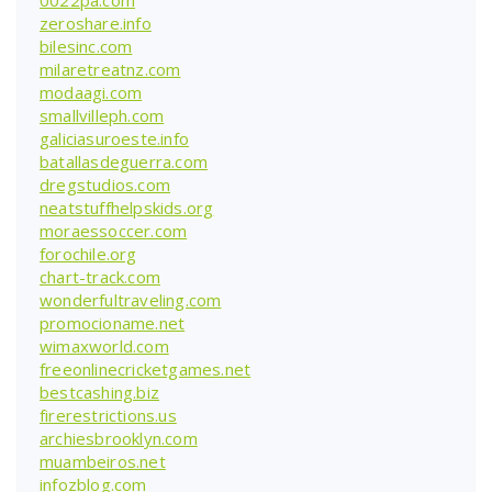
zeroshare.info
bilesinc.com
milaretreatnz.com
modaagi.com
smallvilleph.com
galiciasuroeste.info
batallasdeguerra.com
dregstudios.com
neatstuffhelpskids.org
moraessoccer.com
forochile.org
chart-track.com
wonderfultraveling.com
promocioname.net
wimaxworld.com
freeonlinecricketgames.net
bestcashing.biz
firerestrictions.us
archiesbrooklyn.com
muambeiros.net
infozblog.com