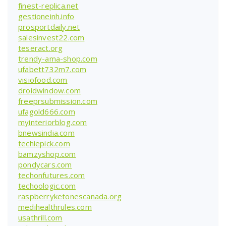
finest-replica.net
gestioneinh.info
prosportdaily.net
salesinvest22.com
teseract.org
trendy-ama-shop.com
ufabett732m7.com
visiofood.com
droidwindow.com
freeprsubmission.com
ufagold666.com
myinteriorblog.com
bnewsindia.com
techiepick.com
bamzyshop.com
pondycars.com
techonfutures.com
techoologic.com
raspberryketonescanada.org
medihealthrules.com
usathrill.com