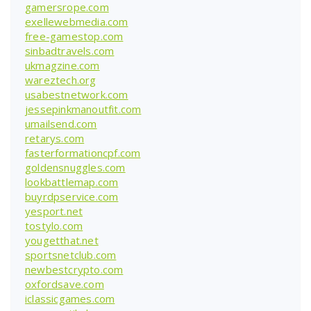
gamersrope.com
exellewebmedia.com
free-gamestop.com
sinbadtravels.com
ukmagzine.com
wareztech.org
usabestnetwork.com
jessepinkmanoutfit.com
umailsend.com
retarys.com
fasterformationcpf.com
goldensnuggles.com
lookbattlemap.com
buyrdpservice.com
yesport.net
tostylo.com
yougetthat.net
sportsnetclub.com
newbestcrypto.com
oxfordsave.com
iclassicgames.com