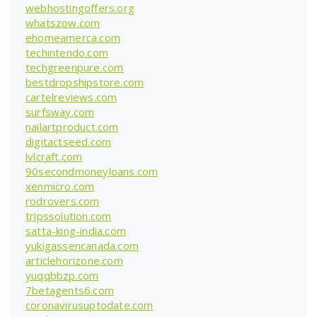
webhostingoffers.org
whatszow.com
ehomeamerca.com
techintendo.com
techgreenpure.com
bestdropshipstore.com
cartelreviews.com
surfsway.com
nailartproduct.com
digitactseed.com
lvlcraft.com
90secondmoneyloans.com
xenmicro.com
rodrovers.com
tripssolution.com
satta-king-india.com
yukigassencanada.com
articlehorizone.com
yuqqbbzp.com
7betagents6.com
coronavirusuptodate.com