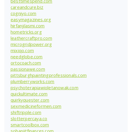
besttimespend.com
careandcure.biz
cogniyo.com
easymagazines.org
hirfanjilasmi.com
hometricks.org
leathercraftpro.com
microgridpower.org
mixiqo.com
needglobe.com
ortocoach.com
passionawe.com
pittsburghpaintingprofessionals.com
plumberryworks.com
psychoterapiawioletanowak.com
quickultimate.com
quirkyquester.com
sexmedicineformen.com
shiftripple.com
slotterpercaya.co
smartcoolbox.com
sohanjitfinances.com