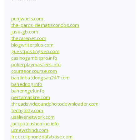
punjwanis.com
the-parcs-clematiscondos.com
jusu-gb.com
thecarepet.com
blogwriterplus.com
guestpostingseo.com
casinogambitpro.info
pokerplaymasters.info
courseoncourse.com
bantinbatdongsan247.com
bahednog.info
bahenxgek.info
pertamaskre.com
threadsvideoandphotodownloader.com
techgiddy.com
usalivenetwork.com
jackpotrushonline.info
ucnewshindi.com
freecellphonedatabase.com