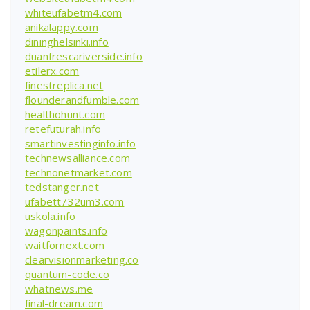
whiteufabetm4.com
anikalappy.com
dininghelsinki.info
duanfrescariverside.info
etilerx.com
finestreplica.net
flounderandfumble.com
healthohunt.com
retefuturah.info
smartinvestinginfo.info
technewsalliance.com
technonetmarket.com
tedstanger.net
ufabett732um3.com
uskola.info
wagonpaints.info
waitfornext.com
clearvisionmarketing.co
quantum-code.co
whatnews.me
final-dream.com