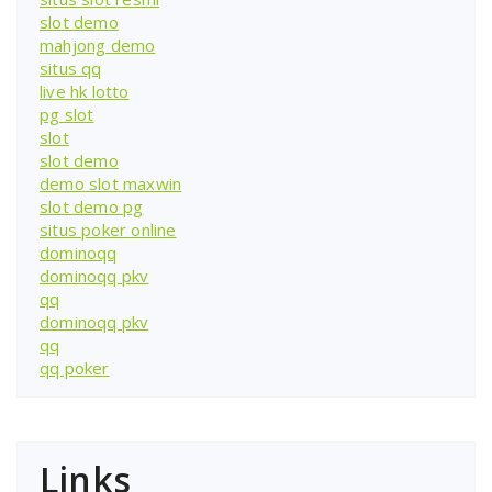
slot demo
mahjong demo
situs qq
live hk lotto
pg slot
slot
slot demo
demo slot maxwin
slot demo pg
situs poker online
dominoqq
dominoqq pkv
qq
dominoqq pkv
qq
qq poker
Links