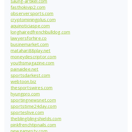
saung-artikel.com
fasthokivip2.com
observersports.com
cryptominingplus.com
aquinoticiaspe.com
longhairedfrenchbulldog.com
lawyersforhire.co
businemarket.com
matahari88play.net
moneydescriptor.com
youthsmagazine.com
painaidee.net
sportsdarkest.com
webtoon.biz
thesportswires.com
hyungpro.com
sportingnewsnet.com
sportstime24day.com
sporteslive.com
theblingblingshields.com
pinkfrenchtipnails.com
newgamestv.com