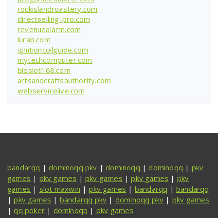
rockislandroastery.com
directselling-pro.com
revenuealarm.com
lurab.com
ignitioncoilguide.com
mytechcomputer.com
bioslot168.com
artsandcraftsauthority.com
webservicelive.com
bandarqq
|
dominoqq pkv
|
dominoqq
|
dominoqq
|
pkv
games
|
pkv games
|
pkv games
|
pkv games
|
pkv
games
|
slot maxwin
|
pkv games
|
bandarqq
|
bandarqq
|
pkv games
|
bandarqq pkv
|
dominoqq pkv
|
pkv games
|
qq poker
|
dominoqq
|
pkv games