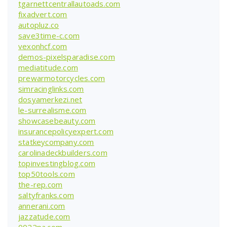
tgarnettcentrallautoads.com
fixadvert.com
autopluz.co
save3time-c.com
vexonhcf.com
demos-pixelsparadise.com
mediatitude.com
prewarmotorcycles.com
simracinglinks.com
dosyamerkezi.net
le-surrealisme.com
showcasebeauty.com
insurancepolicyexpert.com
statkeycompany.com
carolinadeckbuilders.com
topinvestingblog.com
top50tools.com
the-rep.com
saltyfranks.com
annerani.com
jazzatude.com
0022pa.com