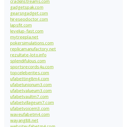
crackinstreams.com
gadgetspak.com
gearsngadget.com
hireseodoctor.com
lapsfit.com
levelup-fast.com
mytreepla.net
pokersimulations.com
replicamanufactory.net
rezultate-loto.info
splendifulous.com
sportsrecords4u.com
topceleberites.com
ufabetting8m4.com
ufabetunionum3.com
ufabetvalueum3.com
ufabetvaultm7.com
ufabetvillageum7.com
ufabetvoicem3.com
waveufabetm4.com
wayang88.net
websiteufabetm4.com