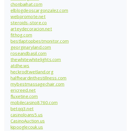
chonbaihat.com
elblogdeoscargonzalez.com
webpromote.net
steroids-store.co
arteydecoracion.net
fithog.com
bestlaptopbestmonitor.com
georginaryland.com
roseandbasil.com
thewhitewhitelights.com
atdhe.ws
heckrodtwetland.org
halfheardinthestillness.com
mybestmassagechair.com
ericreed.net
fluxetine.com
mobilecasino8760.com
betqq3.net
casinoloans5.us
CasinoAuction.us
kipooglecouk.us