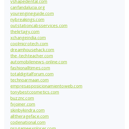
vshapedental.com
canfandalucia.org
yourengineguide.com
nybreakings.com
outstationcabsservices.com
thekrtagy.com
xchangeindia.com
coolmicrotech.com
dreamhousehack.com
the-techteacher.com
automobilenews-online.com
fashionalltimes.com
totaldigitalforum.com
technoarmaan.com
empresasposicionamientoweb.com
tonybestcosmetics.com
buzznc.com
fxjoiner.com
skinbykindra.com
alltherageface.com
codenational.com
progameexplorer.com