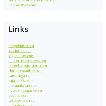
5homestyle.com
Links
stagehubs.com
1x2forum.net
login99bet.com
secretcourtesans.com
onlinebahisforum1.com
chicagoheadline.com
camming.org
rajalion88.com
goupuntacana.com
riversedgepark.com
zaseez.com
catchycrunch.com
nofaphub.com