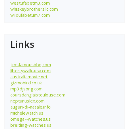
westufabetm3.com
whiskeybrothersllc.com
wildufabetum7.com
Links
jimsfamousbbq.com
libertywalk-usa.com
australiamovie.net
gizmobird.co.uk
mp3djsong.com
coursdanglaistoulouse.com
neptunuslex.com
auguri-di-natale.info
michelewatch.us
omega--watches.us
breitling-watches.us