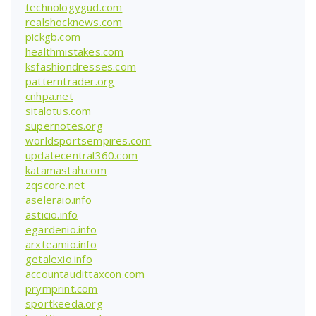
technologygud.com
realshocknews.com
pickgb.com
healthmistakes.com
ksfashiondresses.com
patterntrader.org
cnhpa.net
sitalotus.com
supernotes.org
worldsportsempires.com
updatecentral360.com
katamastah.com
zqscore.net
aseleraio.info
asticio.info
egardenio.info
arxteamio.info
getalexio.info
accountaudittaxcon.com
prymprint.com
sportkeeda.org